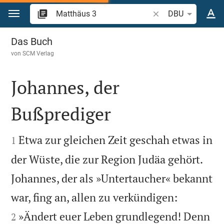
Zum Inhalt springen
Bibelstelle oder Begr
DBU
Matthäus 3
Das Buch
von
SCM Verlag
Johannes, der
Bußprediger


Etwa zur gleichen Zeit geschah etwas in
1
der Wüste, die zur Region Judäa gehört.
Johannes, der als »Untertaucher« bekannt


war, fing an, allen zu verkündigen:
»Ändert euer Leben grundlegend! Denn
2