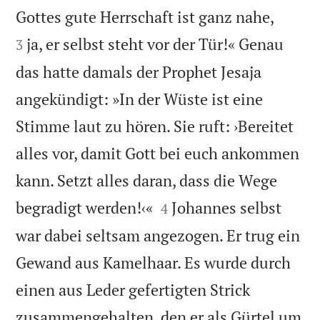


Gottes gute Herrschaft ist ganz nahe,
ja, er selbst steht vor der Tür!« Genau
3
das hatte damals der Prophet Jesaja
angekündigt: »In der Wüste ist eine
Stimme laut zu hören. Sie ruft: ›Bereitet
alles vor, damit Gott bei euch ankommen
kann. Setzt alles daran, dass die Wege


begradigt werden!‹«
Johannes selbst
4
war dabei seltsam angezogen. Er trug ein
Gewand aus Kamelhaar. Es wurde durch
einen aus Leder gefertigten Strick
zusammengehalten, den er als Gürtel um