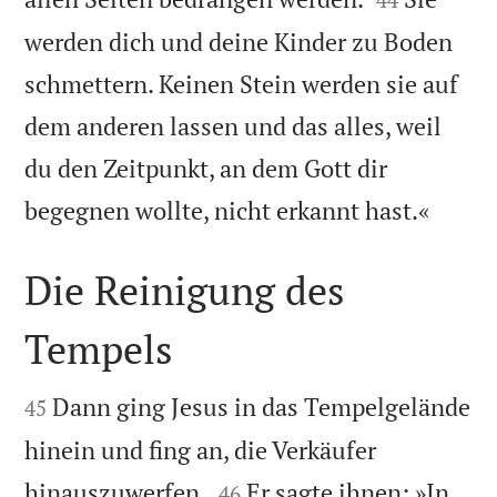
werden dich und deine Kinder zu Boden
schmettern. Keinen Stein werden sie auf
dem anderen lassen und das alles, weil
du den Zeitpunkt, an dem Gott dir

begegnen wollte, nicht erkannt hast.«
Die Reinigung des
Tempels


Dann ging Jesus in das Tempelgelände
45
hinein und fing an, die Verkäufer


hinauszuwerfen.
Er sagte ihnen: »In
46