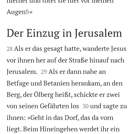
hierher und tötet sie hier vor meinen

Augen!‹«
Der Einzug in Jerusalem


Als er das gesagt hatte, wanderte Jesus
28
vor ihnen her auf der Straße hinauf nach


Jerusalem.
Als er dann nahe an
29
Betfage und Betanien herankam, an den
Berg, der Ölberg heißt, schickte er zwei


von seinen Gefährten los
und sagte zu
30
ihnen: »Geht in das Dorf, das da vorn
liegt. Beim Hineingehen werdet ihr ein