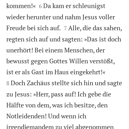


kommen!«
Da kam er schleunigst
6
wieder herunter und nahm Jesus voller


Freude bei sich auf.
Alle, die das sahen,
7
regten sich auf und sagten: »Das ist doch
unerhört! Bei einem Menschen, der
bewusst gegen Gottes Willen verstößt,


ist er als Gast im Haus eingekehrt!«
Doch Zachäus stellte sich hin und sagte
8
zu Jesus: »Herr, pass auf! Ich gebe die
Hälfte von dem, was ich besitze, den
Notleidenden! Und wenn ich
irgendjemandem zu viel abgenommen