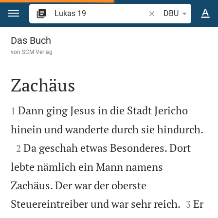
Zum Inhalt springen
Bibelstelle oder Begr
DBU
Lukas 19
Das Buch
von
SCM Verlag
Zachäus


Dann ging Jesus in die Stadt Jericho
1

hinein und wanderte durch sie hindurch.

Da geschah etwas Besonderes. Dort
2
lebte nämlich ein Mann namens
Zachäus. Der war der oberste


Steuereintreiber und war sehr reich.
Er
3