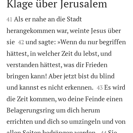
Klage über Jerusalem


Als er nahe an die Stadt
41
herangekommen war, weinte Jesus über


sie
und sagte: »Wenn du nur begriffen
42
hättest, in welcher Zeit du lebst, und
verstanden hättest, was dir Frieden
bringen kann! Aber jetzt bist du blind


und kannst es nicht erkennen.
Es wird
43
die Zeit kommen, wo deine Feinde einen
Belagerungsring um dich herum
errichten und dich so umzingeln und von


allen Seiten bedrängen werden.
Sie
44