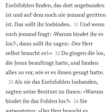
Eselsfohlen finden, das dort angebunden
ist und auf dem noch nie jemand geritten


ist. Das sollt ihr losbinden.
Und wenn
31
euch jemand fragt: ›Warum bindet ihr es
los?‹, dann sollt ihr sagen: ›Der Herr


selbst braucht es!‹«
Da gingen die los,
32
die Jesus beauftragt hatte, und fanden

alles so vor, wie er es ihnen gesagt hatte.

Als sie das Eselsfohlen losbanden,
33
sagten seine Besitzer zu ihnen: »Warum


bindet ihr das Fohlen los?«
Sie
34
antworteten: »Der Herr braucht es