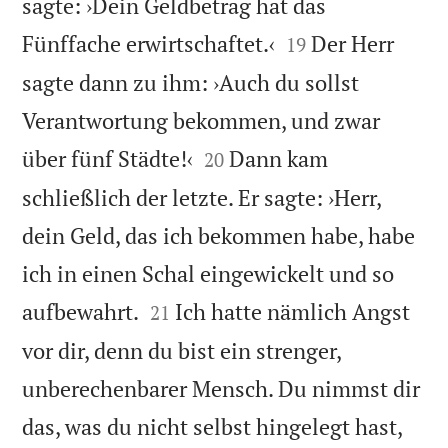
sagte: ›Dein Geldbetrag hat das


Fünffache erwirtschaftet.‹
Der Herr
19
sagte dann zu ihm: ›Auch du sollst
Verantwortung bekommen, und zwar


über fünf Städte!‹
Dann kam
20
schließlich der letzte. Er sagte: ›Herr,
dein Geld, das ich bekommen habe, habe
ich in einen Schal eingewickelt und so


aufbewahrt.
Ich hatte nämlich Angst
21
vor dir, denn du bist ein strenger,
unberechenbarer Mensch. Du nimmst dir
das, was du nicht selbst hingelegt hast,