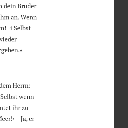
n dein Bruder
t ihm an. Wenn


hm!
Selbst
4
wieder

ergeben.«
 dem Herrn:
 »Selbst wenn
ntet ihr zu
er!‹ – Ja, er