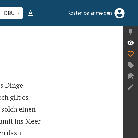
elstelle oder Begriff suchen
DBU
Kostenlos anmelden
ss Dinge
h gilt es:
r solch einen
amit ins Meer
en dazu