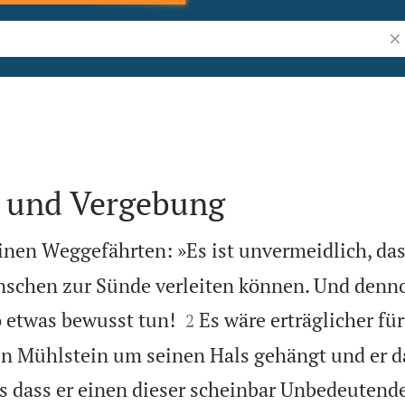
Bib
 und Vergebung
einen Weggefährten: »Es ist unvermeidlich, da
schen zur Sünde verleiten können. Und dennoc


 etwas bewusst tun!
Es wäre erträglicher fü
2
n Mühlstein um seinen Hals gehängt und er d
s dass er einen dieser scheinbar Unbedeutend