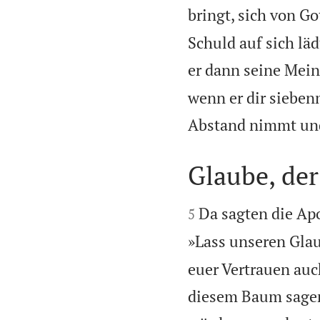
bringt, sich von G
Schuld auf sich lä
er dann seine Mein
wenn er dir siebe
Abstand nimmt und 
Glaube, der


Da sagten die Apo
5
»Lass unseren Gla
euer Vertrauen auc
diesem Baum sagen: 