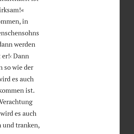


wirksam!«
ommen, in
Menschensohns
dann werden
t er!‹ Dann
 so wie der
wird es auch


kommen ist.
 Verachtung
 wird es auch
n und tranken,