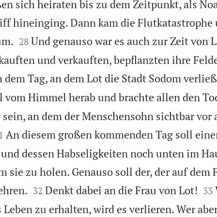
ßen sich heiraten bis zu dem Zeitpunkt, als No
ff hineinging. Dann kam die Flutkatastrophe 


um.
Und genauso war es auch zur Zeit von L
28
kauften und verkauften, bepflanzten ihre Feld
 dem Tag, an dem Lot die Stadt Sodom verließ,
l vom Himmel herab und brachte allen den To
 sein, an dem der Menschensohn sichtbar vor 

An diesem großen kommenden Tag soll einer,
1
und dessen Habseligkeiten noch unten im Hau
 sie zu holen. Genauso soll der, der auf dem Fe




ehren.
Denkt dabei an die Frau von Lot!
32
33
s Leben zu erhalten, wird es verlieren. Wer abe