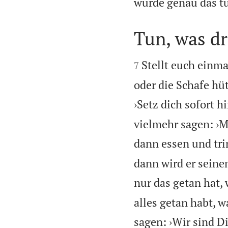
würde genau das tu
Tun, was dr


Stellt euch einma
7
oder die Schafe hü
›Setz dich sofort h
vielmehr sagen: ›M
dann essen und tri
dann wird er seine
nur das getan hat, 
alles getan habt, w
sagen: ›Wir sind Di