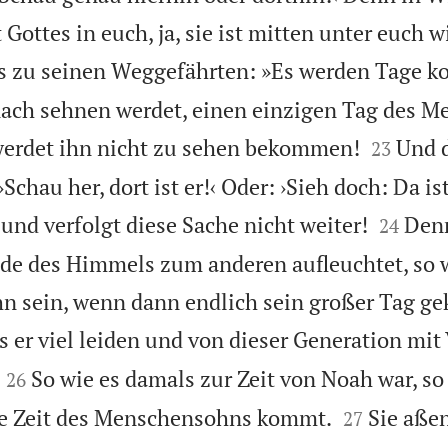
 Gottes in euch, ja, sie ist mitten unter euch 
s zu seinen Weggefährten: »Es werden Tage k
nach sehnen werdet, einen einzigen Tag des 


werdet ihn nicht zu sehen bekommen!
Und 
23
Schau her, dort ist er!‹ Oder: ›Sieh doch: Da is


 und verfolgt diese Sache nicht weiter!
Denn
24
de des Himmels zum anderen aufleuchtet, so 
 sein, wenn dann endlich sein großer Tag ge
 er viel leiden und von dieser Generation mit


So wie es damals zur Zeit von Noah war, so
26


ie Zeit des Menschensohns kommt.
Sie aße
27