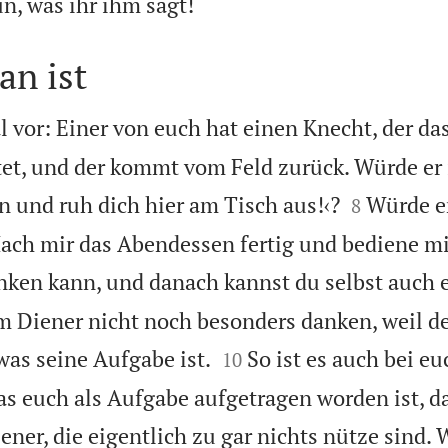

n, was ihr ihm sagt!
an ist
l vor: Einer von euch hat einen Knecht, der das
tet, und der kommt vom Feld zurück. Würde er


in und ruh dich hier am Tisch aus!‹?
Würde e
8
ach mir das Abendessen fertig und bediene mi
nken kann, und danach kannst du selbst auch e
m Diener nicht noch besonders danken, weil de


was seine Aufgabe ist.
So ist es auch bei e
10
as euch als Aufgabe aufgetragen worden ist, da
ener, die eigentlich zu gar nichts nütze sind.