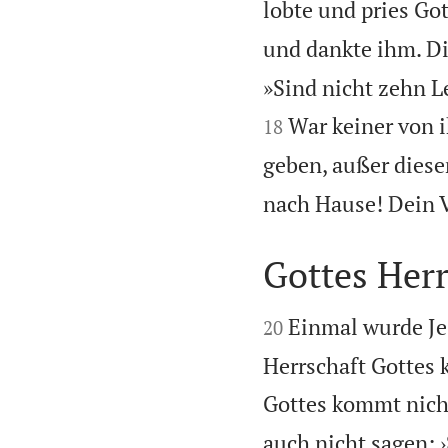
lobte und pries Go
und dankte ihm. Di
»Sind nicht zehn 
War keiner von 
18
geben, außer dies
nach Hause! Dein V
Gottes Her


Einmal wurde Je
20
Herrschaft Gottes 
Gottes kommt nich
auch nicht sagen: 