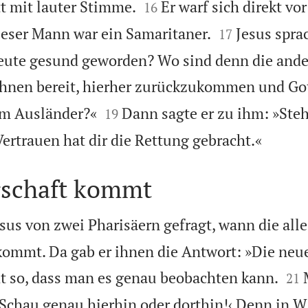


tt mit lauter Stimme.
Er warf sich direkt vo
16


eser Mann war ein Samaritaner.
Jesus spra
17
Leute gesund geworden? Wo sind denn die and
ihnen bereit, hierher zurückzukommen und Got


em Ausländer?«
Dann sagte er zu ihm: »Ste
19

ertrauen hat dir die Rettung gebracht.«
rschaft kommt
sus von zwei Pharisäern gefragt, wann die all
kommt. Da gab er ihnen die Antwort: »Die neu


t so, dass man es genau beobachten kann.
21
›Schau genau hierhin oder dorthin!‹ Denn in Wi