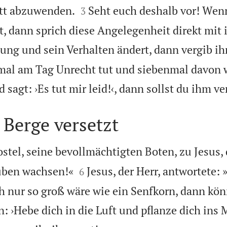


ott abzuwenden.
Seht euch deshalb vor! Wen
3
dt, dann sprich diese Angelegenheit direkt mi
ung und sein Verhalten ändert, dann vergib i
nmal am Tag Unrecht tut und siebenmal davon 
sagt: ›Es tut mir leid!‹, dann sollst du ihm v
 Berge versetzt
stel, seine bevollmächtigten Boten, zu Jesus,


uben wachsen!«
Jesus, der Herr, antwortete:
6
h nur so groß wäre wie ein Senfkorn, dann kön
›Hebe dich in die Luft und pflanze dich ins Me