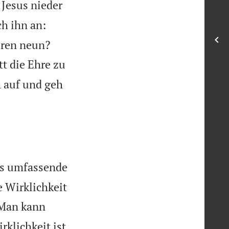
r Jesus nieder
ch ihn an:


eren neun?
t die Ehre zu
h auf und geh
es umfassende
e Wirklichkeit
Man kann
rklichkeit ist