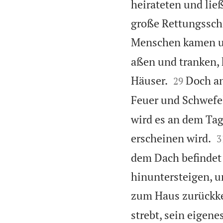
heirateten und lie
große Rettungsschi
Menschen kamen 
aßen und tranken, 


Häuser.
Doch an
29
Feuer und Schwefe
wird es an dem Tag

erscheinen wird.
3
dem Dach befindet 
hinuntersteigen, um
zum Haus zurückk
strebt, sein eigene