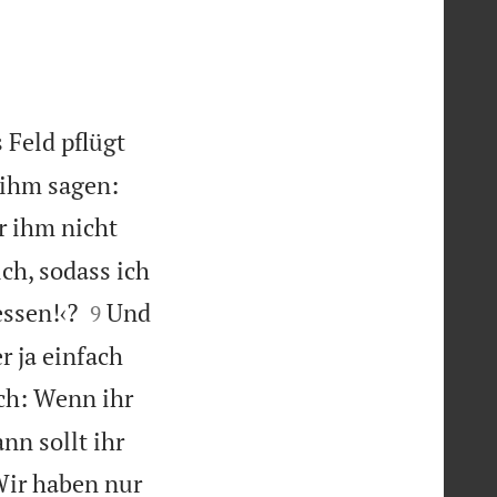
 Feld pflügt
 ihm sagen:
r ihm nicht
ch, sodass ich


ssen!‹?
Und
9
r ja einfach
uch: Wenn ihr
nn sollt ihr
 Wir haben nur