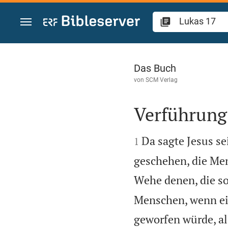
Zum Inhalt springen
Lukas 17
Das Buch
von
SCM Verlag
Verführung


Da sagte Jesus s
1
geschehen, die Men
Wehe denen, die so
Menschen, wenn ei
geworfen würde, al