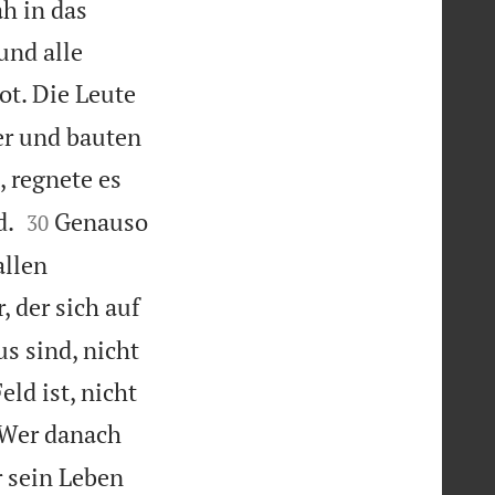
ah in das
und alle
ot. Die Leute
er und bauten
 regnete es


d.
Genauso
30
allen
 der sich auf
s sind, nicht
ld ist, nicht
Wer danach
r sein Leben