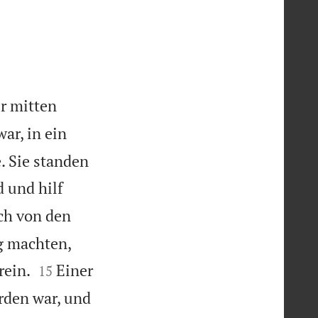
r mitten
war, in ein
. Sie standen
d und hilf
uch von den
g machten,


rein.
Einer
15
orden war, und