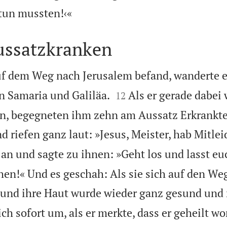

 tun mussten!‹«
ussatzkranken
auf dem Weg nach Jerusalem befand, wanderte e


n Samaria und Galiläa.
Als er gerade dabei 
12
n, begegneten ihm zehn am Aussatz Erkrankte
d riefen ganz laut: »Jesus, Meister, hab Mitlei
e an und sagte zu ihnen: »Geht los und lasst e
hen!« Und es geschah: Als sie sich auf den We
 und ihre Haut wurde wieder ganz gesund und 
ch sofort um, als er merkte, dass er geheilt w