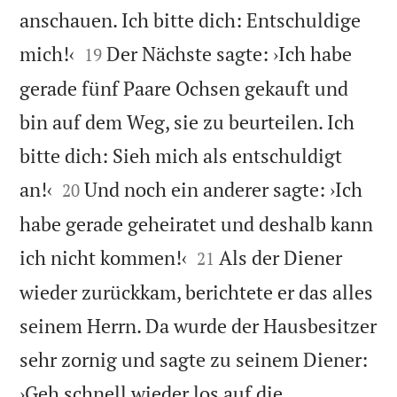
anschauen. Ich bitte dich: Entschuldige


mich!‹
Der Nächste sagte: ›Ich habe
19
gerade fünf Paare Ochsen gekauft und
bin auf dem Weg, sie zu beurteilen. Ich
bitte dich: Sieh mich als entschuldigt


an!‹
Und noch ein anderer sagte: ›Ich
20
habe gerade geheiratet und deshalb kann


ich nicht kommen!‹
Als der Diener
21
wieder zurückkam, berichtete er das alles
seinem Herrn. Da wurde der Hausbesitzer
sehr zornig und sagte zu seinem Diener:
›Geh schnell wieder los auf die