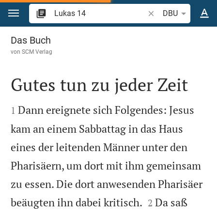
Zum Inhalt springen
Bibelstelle oder Begr
DBU
Lukas 14
Das Buch
von
SCM Verlag
Gutes tun zu jeder Zeit


Dann ereignete sich Folgendes: Jesus
1
kam an einem Sabbattag in das Haus
eines der leitenden Männer unter den
Pharisäern, um dort mit ihm gemeinsam
zu essen. Die dort anwesenden Pharisäer


beäugten ihn dabei kritisch.
Da saß
2