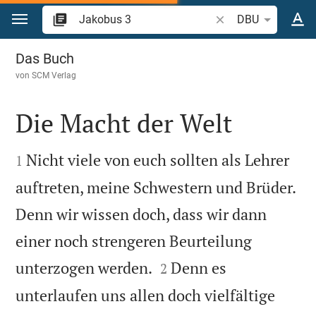
Zum Inhalt springen
Bibelstelle oder Begr
DBU
Jakobus 3
Das Buch
von
SCM Verlag
Die Macht der Welt


Nicht viele von euch sollten als Lehrer
1
auftreten, meine Schwestern und Brüder.
Denn wir wissen doch, dass wir dann
einer noch strengeren Beurteilung


unterzogen werden.
Denn es
2
unterlaufen uns allen doch vielfältige