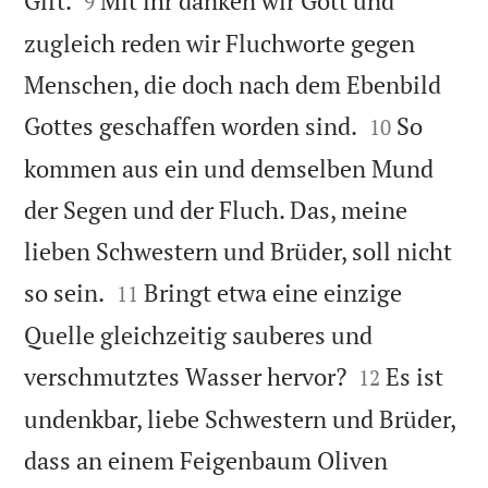
Gift.
Mit ihr danken wir Gott und
9
zugleich reden wir Fluchworte gegen
Menschen, die doch nach dem Ebenbild


Gottes geschaffen worden sind.
So
10
kommen aus ein und demselben Mund
der Segen und der Fluch. Das, meine
lieben Schwestern und Brüder, soll nicht


so sein.
Bringt etwa eine einzige
11
Quelle gleichzeitig sauberes und


verschmutztes Wasser hervor?
Es ist
12
undenkbar, liebe Schwestern und Brüder,
dass an einem Feigenbaum Oliven