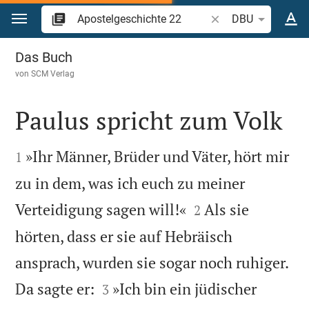
Zum Inhalt springen
Bibelstelle oder Begr
DBU
Apostelgeschichte 22
Das Buch
von
SCM Verlag
Paulus spricht zum Volk


»Ihr Männer, Brüder und Väter, hört mir
1
zu in dem, was ich euch zu meiner


Verteidigung sagen will!«
Als sie
2
hörten, dass er sie auf Hebräisch
ansprach, wurden sie sogar noch ruhiger.


Da sagte er:
»Ich bin ein jüdischer
3