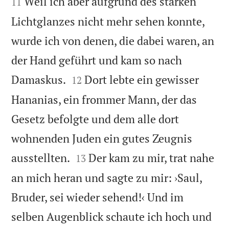
Weil ich aber aufgrund des starken
11
Lichtglanzes nicht mehr sehen konnte,
wurde ich von denen, die dabei waren, an
der Hand geführt und kam so nach


Damaskus.
Dort lebte ein gewisser
12
Hananias, ein frommer Mann, der das
Gesetz befolgte und dem alle dort
wohnenden Juden ein gutes Zeugnis


ausstellten.
Der kam zu mir, trat nahe
13
an mich heran und sagte zu mir: ›Saul,
Bruder, sei wieder sehend!‹ Und im
selben Augenblick schaute ich hoch und