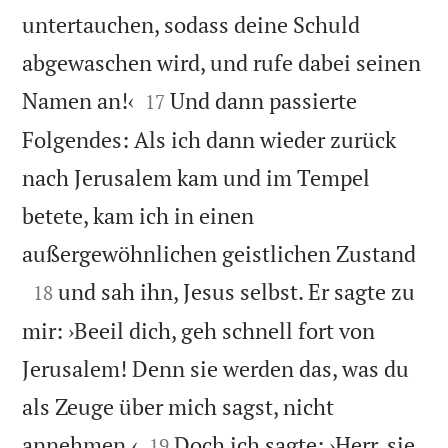
untertauchen, sodass deine Schuld
abgewaschen wird, und rufe dabei seinen


Namen an!‹
Und dann passierte
17
Folgendes: Als ich dann wieder zurück
nach Jerusalem kam und im Tempel
betete, kam ich in einen

außergewöhnlichen geistlichen Zustand

und sah ihn, Jesus selbst. Er sagte zu
18
mir: ›Beeil dich, geh schnell fort von
Jerusalem! Denn sie werden das, was du
als Zeuge über mich sagst, nicht


annehmen.‹
Doch ich sagte: ›Herr, sie
19