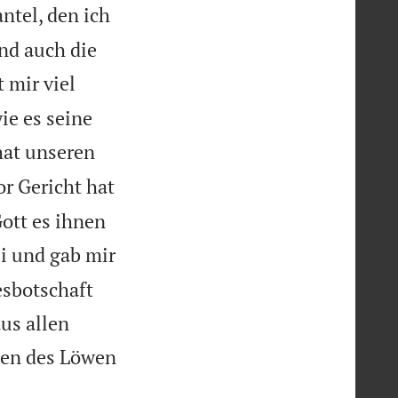
tel, den ich
nd auch die
 mir viel
ie es seine
hat unseren
or Gericht hat
ott es ihnen
ei und gab mir
esbotschaft
us allen
hen des Löwen