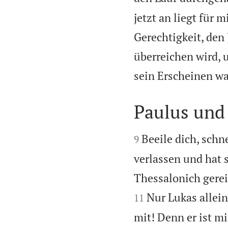
jetzt an liegt für m
Gerechtigkeit, den 
überreichen wird, u
sein Erscheinen wa
Paulus und 


Beeile dich, sch
9
verlassen und hat s
Thessalonich gerei
Nur Lukas allein
11
mit! Denn er ist m