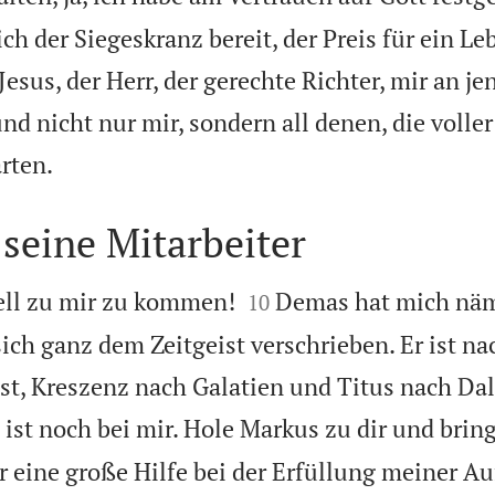
ich der Siegeskranz bereit, der Preis für ein Le
Jesus, der Herr, der gerechte Richter, mir an j
nd nicht nur mir, sondern all denen, die voller

rten.
seine Mitarbeiter


nell zu mir zu kommen!
Demas hat mich näm
10
ich ganz dem Zeitgeist verschrieben. Er ist na
st, Kreszenz nach Galatien und Titus nach Da
 ist noch bei mir. Hole Markus zu dir und bring
ir eine große Hilfe bei der Erfüllung meiner A