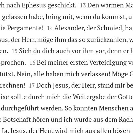


ch nach Ephesus geschickt.
Den warmen Man
13
s gelassen habe, bring mit, wenn du kommst, u


die Pergamente!
Alexander, der Schmied, hat
14
sus, der Herr, möge ihm das so zurückzahlen, w


en.
Sieh du dich auch vor ihm vor, denn er 
15


sprochen.
Bei meiner ersten Verteidigung v
16
tützt. Nein, alle haben mich verlassen! Möge G


nrechnen!
Doch Jesus, der Herr, stand mir b
17
eise sollte durch mich die Weitergabe der Gott
 durchgeführt werden. So konnten Menschen a
e Botschaft hören und ich wurde aus dem Rac

Ja, Jesus, der Herr, wird mich aus allen bösen
8