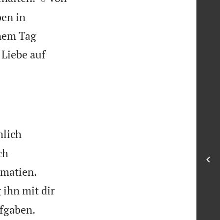
ben in
enem Tag
 Liebe auf
lich
ch


lmatien.
 ihn mit dir


ufgaben.