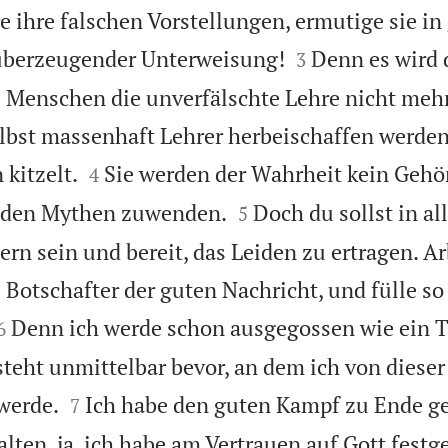
e ihre falschen Vorstellungen, ermutige sie in


überzeugender Unterweisung!
Denn es wird d
3
 Menschen die unverfälschte Lehre nicht mehr
elbst massenhaft Lehrer herbeischaffen werden,


kitzelt.
Sie werden der Wahrheit kein Gehö
4


 den Mythen zuwenden.
Doch du sollst in al
5
rn sein und bereit, das Leiden zu ertragen. Ar
s Botschafter der guten Nachricht, und fülle so


Denn ich werde schon ausgegossen wie ein T
6
steht unmittelbar bevor, an dem ich von dieser


werde.
Ich habe den guten Kampf zu Ende g
7
lten, ja, ich habe am Vertrauen auf Gott festg