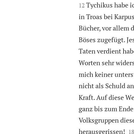
Tychikus habe i
12
in Troas bei Karpu
Bücher, vor allem 
Böses zugefügt. Je
Taten verdient hab
Worten sehr wider
mich keiner unters
nicht als Schuld a
Kraft. Auf diese W
ganz bis zum Ende
Volksgruppen dies

herausgerissen!
1