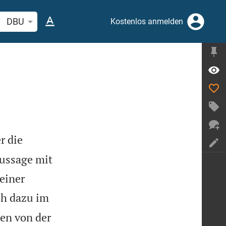
elstelle oder Begriff suchen
DBU
Kostenlos anmelden
r die
Aussage mit
einer
ich dazu im
en von der