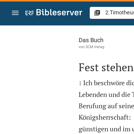
Zum Inhalt springen
2.Timotheus 4
Das Buch
von
SCM Verlag
Fest stehen


Ich beschwöre dic
1
Lebenden und die T
Berufung auf seine
Königsherrschaft:
günstigen und im 