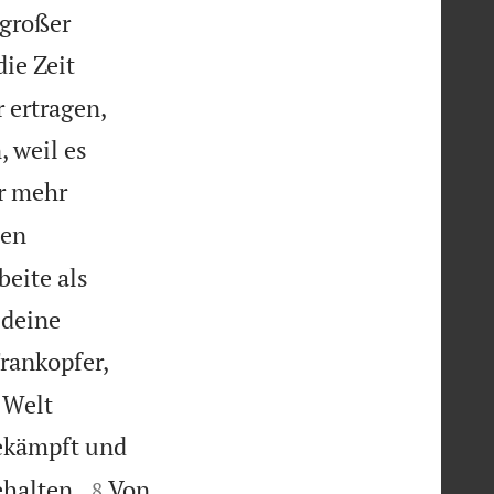
 großer
ie Zeit
 ertragen,
 weil es
r mehr
len
beite als
 deine
rankopfer,
 Welt
ekämpft und


ehalten.
Von
8