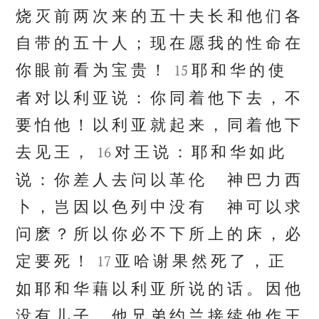
烧 灭 前 两 次 来 的 五 十 夫 长 和 他 们 各
自 带 的 五 十 人 ； 现 在 愿 我 的 性 命 在


你 眼 前 看 为 宝 贵 ！
耶 和 华 的 使
15
者 对 以 利 亚 说 ： 你 同 着 他 下 去 ， 不
要 怕 他 ！ 以 利 亚 就 起 来 ， 同 着 他 下


去 见 王 ，
对 王 说 ： 耶 和 华 如 此
16
说 ： 你 差 人 去 问 以 革 伦 神 巴 力 西
卜 ， 岂 因 以 色 列 中 没 有 神 可 以 求
问 麽 ？ 所 以 你 必 不 下 所 上 的 床 ， 必


定 要 死 ！
亚 哈 谢 果 然 死 了 ， 正
17
如 耶 和 华 藉 以 利 亚 所 说 的 话 。 因 他
没 有 儿 子 ， 他 兄 弟 约 兰 接 续 他 作 王