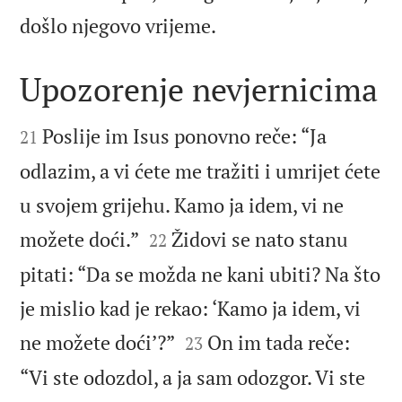

došlo njegovo vrijeme.
Upozorenje nevjernicima


Poslije im Isus ponovno reče: “Ja
21
odlazim, a vi ćete me tražiti i umrijet ćete
u svojem grijehu. Kamo ja idem, vi ne


možete doći.”
Židovi se nato stanu
22
pitati: “Da se možda ne kani ubiti? Na što
je mislio kad je rekao: ‘Kamo ja idem, vi


ne možete doći’?”
On im tada reče:
23
“Vi ste odozdol, a ja sam odozgor. Vi ste