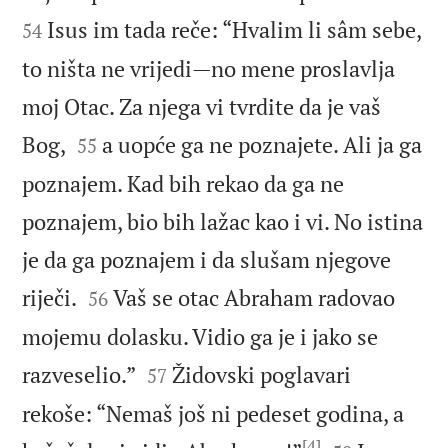
Isus im tada reče: “Hvalim li sâm sebe,
54
to ništa ne vrijedi—no mene proslavlja
moj Otac. Za njega vi tvrdite da je vaš


Bog,
a uopće ga ne poznajete. Ali ja ga
55
poznajem. Kad bih rekao da ga ne
poznajem, bio bih lažac kao i vi. No istina
je da ga poznajem i da slušam njegove


riječi.
Vaš se otac Abraham radovao
56
mojemu dolasku. Vidio ga je i jako se


razveselio.”
Židovski poglavari
57
rekoše: “Nemaš još ni pedeset godina, a
[4]