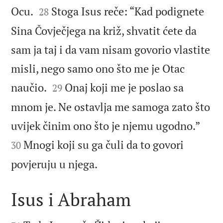


Ocu.
Stoga Isus reče: “Kad podignete
28
Sina Čovječjega na križ, shvatit ćete da
sam ja taj i da vam nisam govorio vlastite
misli, nego samo ono što me je Otac


naučio.
Onaj koji me je poslao sa
29
mnom je. Ne ostavlja me samoga zato što


uvijek činim ono što je njemu ugodno.”
Mnogi koji su ga čuli da to govori
30

povjeruju u njega.
Isus i Abraham