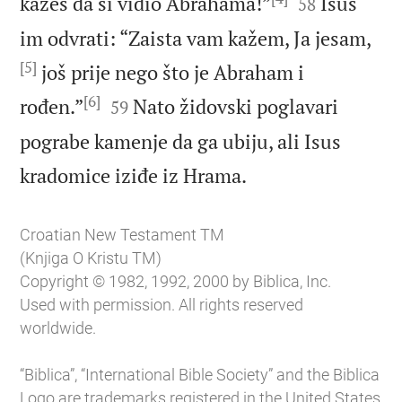


kažeš da si vidio Abrahama!”
Isus
58
im odvrati: “Zaista vam kažem, Ja jesam,
[5]
još prije nego što je Abraham i
[6]


rođen.”
Nato židovski poglavari
59
pograbe kamenje da ga ubiju, ali Isus

kradomice iziđe iz Hrama.
Croatian New Testament TM
(Knjiga O Kristu TM)
Copyright © 1982, 1992, 2000 by Biblica, Inc.
Used with permission. All rights reserved
worldwide.
“Biblica”, “International Bible Society” and the Biblica
Logo are trademarks registered in the United States