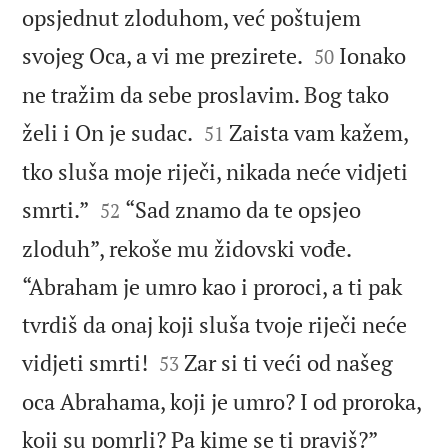
opsjednut zloduhom, već poštujem


svojeg Oca, a vi me prezirete.
Ionako
50
ne tražim da sebe proslavim. Bog tako


želi i On je sudac.
Zaista vam kažem,
51
tko sluša moje riječi, nikada neće vidjeti


smrti.”
“Sad znamo da te opsjeo
52
zloduh”, rekoše mu židovski vođe.
“Abraham je umro kao i proroci, a ti pak
tvrdiš da onaj koji sluša tvoje riječi neće


vidjeti smrti!
Zar si ti veći od našeg
53
oca Abrahama, koji je umro? I od proroka,


koji su pomrli? Pa kime se ti praviš?”