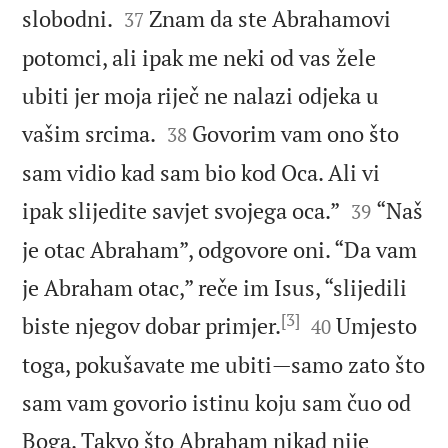


slobodni.
Znam da ste Abrahamovi
37
potomci, ali ipak me neki od vas žele
ubiti jer moja riječ ne nalazi odjeka u


vašim srcima.
Govorim vam ono što
38
sam vidio kad sam bio kod Oca. Ali vi


ipak slijedite savjet svojega oca.”
“Naš
39
je otac Abraham”, odgovore oni. “Da vam
je Abraham otac,” reče im Isus, “slijedili
[3]


biste njegov dobar primjer.
Umjesto
40
toga, pokušavate me ubiti—samo zato što
sam vam govorio istinu koju sam čuo od
Boga. Takvo što Abraham nikad nije