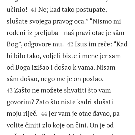


učinio!
Ne; kad tako postupate,
41
slušate svojega pravog oca.” “Nismo mi
rođeni iz preljuba—naš pravi otac je sâm


Bog”, odgovore mu.
Isus im reče: “Kad
42
bi bilo tako, voljeli biste i mene jer sam
od Boga izišao i došao k vama. Nisam


sâm došao, nego me je on poslao.
Zašto ne možete shvatiti što vam
43
govorim? Zato što niste kadri slušati


moju riječ.
Jer vam je otac đavao, pa
44
volite činiti zlo koje on čini. On je od