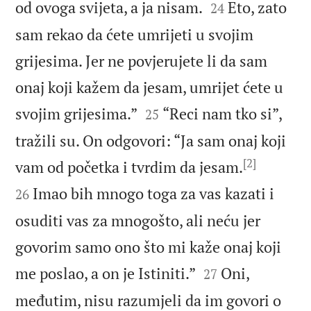


od ovoga svijeta, a ja nisam.
Eto, zato
24
sam rekao da ćete umrijeti u svojim
grijesima. Jer ne povjerujete li da sam
onaj koji kažem da jesam, umrijet ćete u


svojim grijesima.”
“Reci nam tko si”,
25
tražili su. On odgovori: “Ja sam onaj koji
[2]


vam od početka i tvrdim da jesam.
Imao bih mnogo toga za vas kazati i
26
osuditi vas za mnogošto, ali neću jer
govorim samo ono što mi kaže onaj koji


me poslao, a on je Istiniti.”
Oni,
27
međutim, nisu razumjeli da im govori o