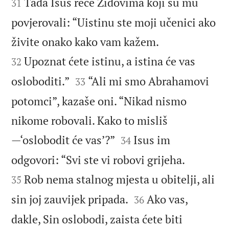


Tada Isus reče Židovima koji su mu
31
povjerovali: “Uistinu ste moji učenici ako


živite onako kako vam kažem.
Upoznat ćete istinu, a istina će vas
32


osloboditi.”
“Ali mi smo Abrahamovi
33
potomci”, kazaše oni. “Nikad nismo
nikome robovali. Kako to misliš


—‘oslobodit će vas’?”
Isus im
34


odgovori: “Svi ste vi robovi grijeha.
Rob nema stalnog mjesta u obitelji, ali
35


sin joj zauvijek pripada.
Ako vas,
36
dakle, Sin oslobodi, zaista ćete biti