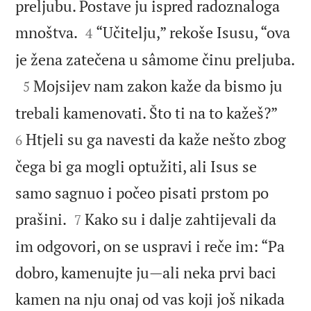
preljubu. Postave ju ispred radoznaloga


mnoštva.
“Učitelju,” rekoše Isusu, “ova
4

je žena zatečena u sâmome činu preljuba.

Mojsijev nam zakon kaže da bismo ju
5


trebali kamenovati. Što ti na to kažeš?”
Htjeli su ga navesti da kaže nešto zbog
6
čega bi ga mogli optužiti, ali Isus se
samo sagnuo i počeo pisati prstom po


prašini.
Kako su i dalje zahtijevali da
7
im odgovori, on se uspravi i reče im: “Pa
dobro, kamenujte ju—ali neka prvi baci
kamen na nju onaj od vas koji još nikada