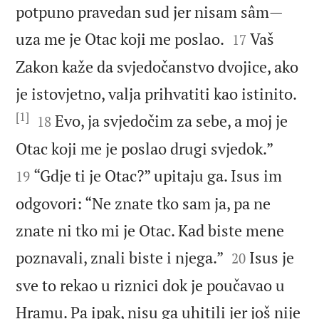
potpuno pravedan sud jer nisam sâm—


uza me je Otac koji me poslao.
Vaš
17
Zakon kaže da svjedočanstvo dvojice, ako
je istovjetno, valja prihvatiti kao istinito.
[1]


Evo, ja svjedočim za sebe, a moj je
18


Otac koji me je poslao drugi svjedok.”
“Gdje ti je Otac?” upitaju ga. Isus im
19
odgovori: “Ne znate tko sam ja, pa ne
znate ni tko mi je Otac. Kad biste mene


poznavali, znali biste i njega.”
Isus je
20
sve to rekao u riznici dok je poučavao u
Hramu. Pa ipak, nisu ga uhitili jer još nije