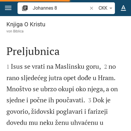
Zum Inhalt springen
Bibelstelle oder Begr
CKK
Johannes 8
Knjiga O Kristu
von
Biblica
Preljubnica




Isus se vrati na Maslinsku goru,
no
1
2
rano sljedećeg jutra opet dođe u Hram.
Mnoštvo se ubrzo okupi oko njega, a on


sjedne i počne ih poučavati.
Dok je
3
govorio, židovski poglavari i farizeji
dovedu mu neku ženu uhvaćenu u