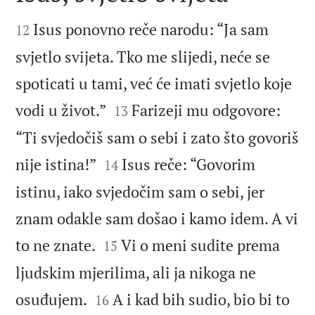


Isus ponovno reče narodu: “Ja sam
12
svjetlo svijeta. Tko me slijedi, neće se
spoticati u tami, već će imati svjetlo koje


vodi u život.”
Farizeji mu odgovore:
13
“Ti svjedočiš sam o sebi i zato što govoriš


nije istina!”
Isus reče: “Govorim
14
istinu, iako svjedočim sam o sebi, jer
znam odakle sam došao i kamo idem. A vi


to ne znate.
Vi o meni sudite prema
15
ljudskim mjerilima, ali ja nikoga ne


osuđujem.
A i kad bih sudio, bio bi to
16