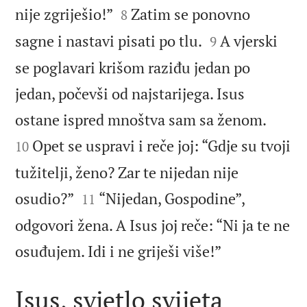


nije zgriješio!”
Zatim se ponovno
8


sagne i nastavi pisati po tlu.
A vjerski
9
se poglavari krišom raziđu jedan po
jedan, počevši od najstarijega. Isus


ostane ispred mnoštva sam sa ženom.
Opet se uspravi i reče joj: “Gdje su tvoji
10
tužitelji, ženo? Zar te nijedan nije


osudio?”
“Nijedan, Gospodine”,
11
odgovori žena. A Isus joj reče: “Ni ja te ne

osuđujem. Idi i ne griješi više!”
Isus, svjetlo svijeta