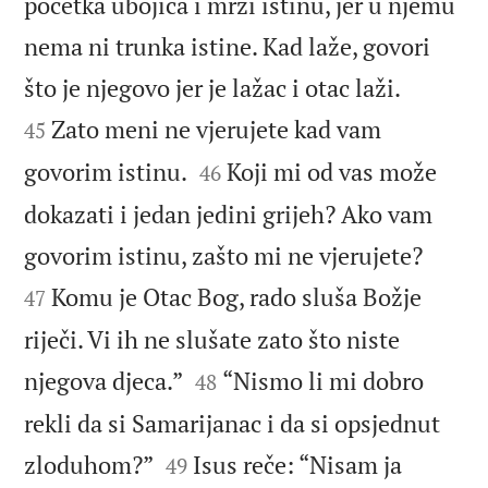
početka ubojica i mrzi istinu, jer u njemu
nema ni trunka istine. Kad laže, govori


što je njegovo jer je lažac i otac laži.
Zato meni ne vjerujete kad vam
45


govorim istinu.
Koji mi od vas može
46
dokazati i jedan jedini grijeh? Ako vam


govorim istinu, zašto mi ne vjerujete?
Komu je Otac Bog, rado sluša Božje
47
riječi. Vi ih ne slušate zato što niste


njegova djeca.”
“Nismo li mi dobro
48
rekli da si Samarijanac i da si opsjednut


zloduhom?”
Isus reče: “Nisam ja
49