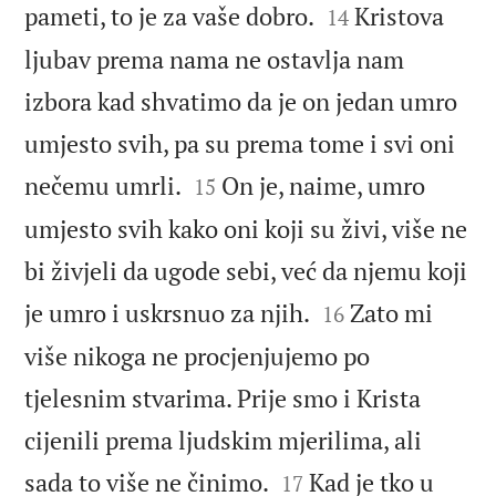


pameti, to je za vaše dobro.
Kristova
14
ljubav prema nama ne ostavlja nam
izbora kad shvatimo da je on jedan umro
umjesto svih, pa su prema tome i svi oni


nečemu umrli.
On je, naime, umro
15
umjesto svih kako oni koji su živi, više ne
bi živjeli da ugode sebi, već da njemu koji


je umro i uskrsnuo za njih.
Zato mi
16
više nikoga ne procjenjujemo po
tjelesnim stvarima. Prije smo i Krista
cijenili prema ljudskim mjerilima, ali


sada to više ne činimo.
Kad je tko u
17