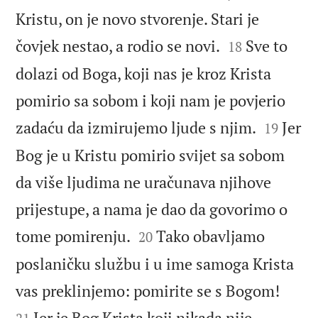
Kristu, on je novo stvorenje. Stari je


čovjek nestao, a rodio se novi.
Sve to
18
dolazi od Boga, koji nas je kroz Krista
pomirio sa sobom i koji nam je povjerio


zadaću da izmirujemo ljude s njim.
Jer
19
Bog je u Kristu pomirio svijet sa sobom
da više ljudima ne uračunava njihove
prijestupe, a nama je dao da govorimo o


tome pomirenju.
Tako obavljamo
20
poslaničku službu i u ime samoga Krista


vas preklinjemo: pomirite se s Bogom!
Jer je Bog Krista koji nikada nije