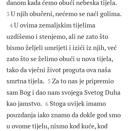


danom kada ćemo obući nebeska tijela.

U njih obučeni, nećemo se naći golima.
3

U ovima zemaljskim tijelima
4
uzdišemo i stenjemo, ali ne zato što
bismo željeli umrijeti i izići iz njih, već
zato što se želimo obući u nova tijela,
tako da vječni život proguta ova naša


smrtna tijela.
Za to nas je pripremio
5
sam Bog i dao nam svojega Svetog Duha


kao jamstvo.
Stoga uvijek imamo
6
pouzdanja iako znamo da dokle god smo
u ovome tijelu, nismo kod kuće, kod