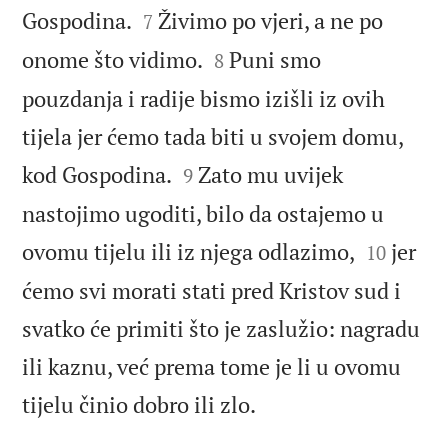


Gospodina.
Živimo po vjeri, a ne po
7


onome što vidimo.
Puni smo
8
pouzdanja i radije bismo izišli iz ovih
tijela jer ćemo tada biti u svojem domu,


kod Gospodina.
Zato mu uvijek
9
nastojimo ugoditi, bilo da ostajemo u


ovomu tijelu ili iz njega odlazimo,
jer
10
ćemo svi morati stati pred Kristov sud i
svatko će primiti što je zaslužio: nagradu
ili kaznu, već prema tome je li u ovomu

tijelu činio dobro ili zlo.