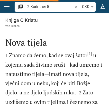
Zum Inhalt springen
Bibelstelle oder Begr
CKK
2.Korinther 5
Knjiga O Kristu
von
Biblica
Nova tijela

[1]

Znamo da ćemo, kad se ovaj šator
u
1
kojemu sada živimo sruši—kad umremo i
napustimo tijela—imati nova tijela,
vječni dom u nebu, koji će biti Božje


djelo, a ne djelo ljudskih ruku.
Zato
2
uzdišemo u ovim tijelima i čeznemo za