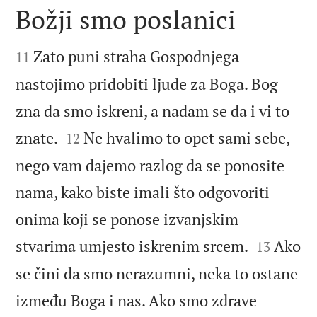
Božji smo poslanici


Zato puni straha Gospodnjega
11
nastojimo pridobiti ljude za Boga. Bog
zna da smo iskreni, a nadam se da i vi to


znate.
Ne hvalimo to opet sami sebe,
12
nego vam dajemo razlog da se ponosite
nama, kako biste imali što odgovoriti
onima koji se ponose izvanjskim


stvarima umjesto iskrenim srcem.
Ako
13
se čini da smo nerazumni, neka to ostane
između Boga i nas. Ako smo zdrave