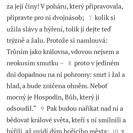
za její činy! V poháru, který připravovala,


připravte pro ni dvojnásob;
kolik si
7
užila slávy a hýření, tolik jí dejte teď
trýzně a žalu. Protože si namlouvá:
Trůním jako královna, vdovou nejsem a


neokusím smutku –
proto v jediném
8
dni dopadnou na ni pohromy: smrt i žal a
hlad, a bude zničena ohněm. Neboť
mocný je Hospodin, Bůh, který ji


odsoudil.“
Pak budou naříkat nad ní a
9
bědovat králové světa, kteří s ní smilnili a


hýřili, až uvidí dým hořícího města;
z
10