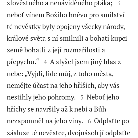


zlověstného a nenáviděného ptáka;
3
neboť vínem Božího hněvu pro smilství
té nevěstky byly opojeny všecky národy,
králové světa s ní smilnili a bohatí kupci
země bohatli z její rozmařilosti a


přepychu.“
A slyšel jsem jiný hlas z
4
nebe: „Vyjdi, lide můj, z toho města,
nemějte účast na jeho hříších, aby vás


nestihly jeho pohromy.
Neboť jeho
5
hříchy se navršily až k nebi a Bůh


nezapomněl na jeho viny.
Odplaťte po
6
zásluze té nevěstce, dvojnásob jí odplaťte