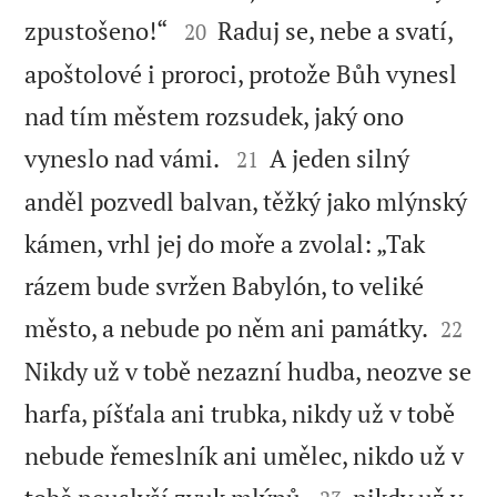


zpustošeno!“
Raduj se, nebe a svatí,
20
apoštolové i proroci, protože Bůh vynesl
nad tím městem rozsudek, jaký ono


vyneslo nad vámi.
A jeden silný
21
anděl pozvedl balvan, těžký jako mlýnský
kámen, vrhl jej do moře a zvolal: „Tak
rázem bude svržen Babylón, to veliké


město, a nebude po něm ani památky.
22
Nikdy už v tobě nezazní hudba, neozve se
harfa, píšťala ani trubka, nikdy už v tobě
nebude řemeslník ani umělec, nikdo už v

