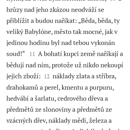
hrůzy nad jeho zkázou neodváží se
přiblížit a budou naříkat: „Běda, běda, ty
veliký Babylóne, město tak mocné, jak v
jedinou hodinu byl nad tebou vykonán


soud!“
A bohatí kupci země naříkají a
11
bědují nad ním, protože už nikdo nekoupí


jejich zboží:
náklady zlata a stříbra,
12
drahokamů a perel, kmentu a purpuru,
hedvábí a šarlatu, cedrového dřeva a
předmětů ze slonoviny a předmětů ze
vzácných dřev, náklady mědi, železa a