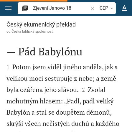
Přejít na obsah
Vyhledat biblický ve
CEP
Zjevení Janovo 18
Český ekumenický překlad
od
Česká biblická společnost
— Pád Babylónu


Potom jsem viděl jiného anděla, jak s
1
velikou mocí sestupuje z nebe; a země


byla ozářena jeho slávou.
Zvolal
2
mohutným hlasem: „Padl, padl veliký
Babylón a stal se doupětem démonů,
skrýší všech nečistých duchů a každého