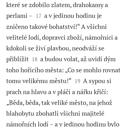
které se zdobilo zlatem, drahokamy a


perlami –
a v jedinou hodinu je
17
zničeno takové bohatství!“ A všichni
velitelé lodí, dopravci zboží, námořníci a
kdokoli se živí plavbou, neodváží se


přiblížit
a budou volat, až uvidí dým
18
toho hořícího města: „Co se mohlo rovnat


tomu velikému městu!“
A sypou si
19
prach na hlavu a v pláči a nářku křičí:
„Běda, běda, tak veliké město, na jehož
blahobytu zbohatli všichni majitelé
námořních lodí – a v jedinou hodinu bylo