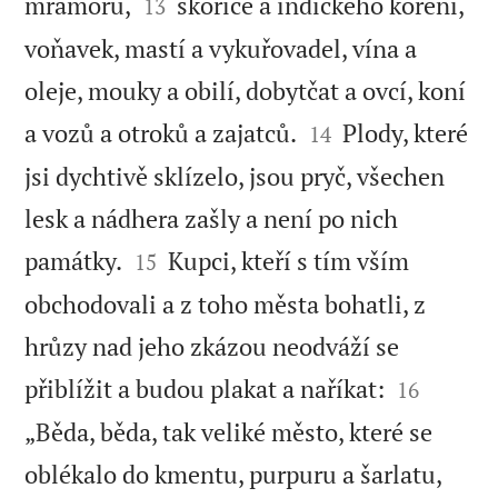


mramoru,
skořice a indického koření,
13
voňavek, mastí a vykuřovadel, vína a
oleje, mouky a obilí, dobytčat a ovcí, koní


a vozů a otroků a zajatců.
Plody, které
14
jsi dychtivě sklízelo, jsou pryč, všechen
lesk a nádhera zašly a není po nich


památky.
Kupci, kteří s tím vším
15
obchodovali a z toho města bohatli, z
hrůzy nad jeho zkázou neodváží se


přiblížit a budou plakat a naříkat:
16
„Běda, běda, tak veliké město, které se
oblékalo do kmentu, purpuru a šarlatu,