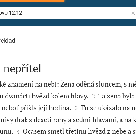
Vy
řeklad
 nepřítel
iké znamení na nebi: Žena oděná sluncem, s m


u dvanácti hvězd kolem hlavy.
Ta žena byla
2


 neboť přišla její hodina.
Tu se ukázalo na n
3
nivý drak s deseti rohy a sedmi hlavami, a na 


runu.
Ocasem smetl třetinu hvězd z nebe a sv
4