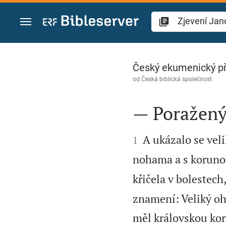
Přejít na obsah
Zjevení Janovo 12
Český ekumenický p
od
Česká biblická společnost
— Poražený


A ukázalo se vel
1
nohama a s koruno
křičela v bolestech,
znamení: Veliký oh
měl královskou ko