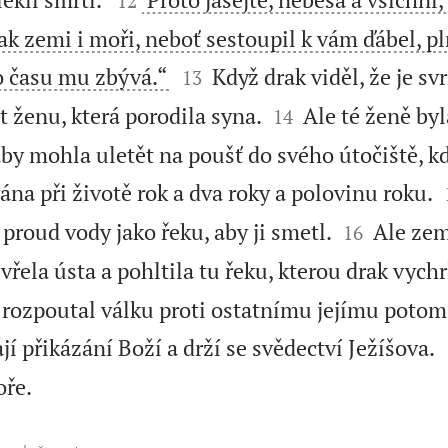
12
k zemi i moři, neboť sestoupil k vám ďábel, pl


lo času mu zbývá.“
Když drak viděl, že je sv
13


 ženu, která porodila syna.
Ale té ženě byl
14
aby mohla uletět na poušť do svého útočiště, k
na při životě rok a dva roky a polovinu roku.


 proud vody jako řeku, aby ji smetl.
Ale zem
16
řela ústa a pohltila tu řeku, kterou drak vychrl
 rozpoutal válku proti ostatnímu jejímu potoms
í přikázání Boží a drží se svědectví Ježíšova.

oře.