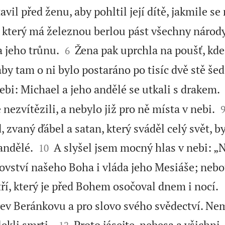
vil před ženu, aby pohltil její dítě, jakmile se
, který má železnou berlou pást všechny národy


 jeho trůnu.
Žena pak uprchla na poušť, kde
6
 aby tam o ni bylo postaráno po tisíc dvě stě še
nebi: Michael a jeho andělé se utkali s drakem.
 nezvítězili, a nebylo již pro ně místa v nebi.
, zvaný ďábel a satan, který sváděl celý svět, b


andělé.
A slyšel jsem mocný hlas v nebi: „N
10
lovství našeho Boha i vláda jeho Mesiáše; nebo
ří, který je před Bohem osočoval dnem i nocí.
rev Beránkovu a pro slovo svého svědectví. Nem


lekli smrti.
Proto jásejte, nebesa a všichni,