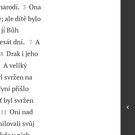


 narodí.
Ona
5
; ale dítě bylo
 jí Bůh


desát dní.
A
7


Drak i jeho
8


A veliký
9
yl svržen na
yní přišlo
ť byl svržen


Oni nad
11
ilovali svůj
 kdo v nich