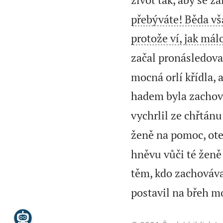
přebýváte! Běda vša
protože ví, jak má
začal pronásledovat
mocná orlí křídla, 
hadem byla zachová
vychrlil ze chřtánu
ženě na pomoc, otev
hněvu vůči té ženě
těm, kdo zachovávaj
postavil na břeh m