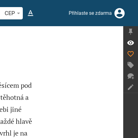
hledat biblický verš nebo slovo
CEP
Přihlaste se zdarma
ěsícem pod
 těhotná a
ebi jiné
každé hlavě
rhl je na