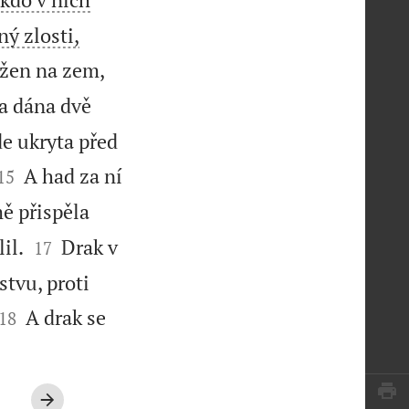
ný zlosti,
ržen na zem,
a dána dvě
de ukryta před


A had za ní
15
ě přispěla


il.
Drak v
17
tvu, proti


A drak se
18