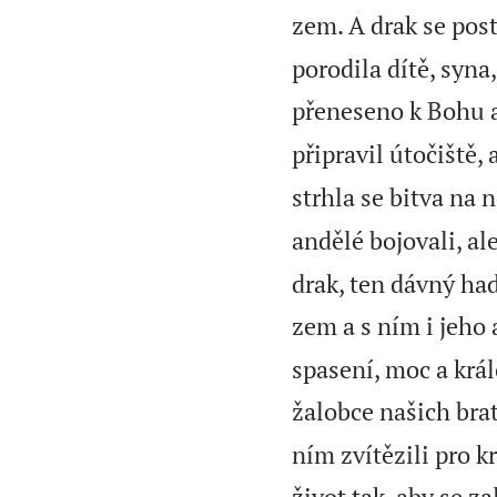
zem. A drak se posta
porodila dítě, syna
přeneseno k Bohu a
připravil útočiště,
strhla se bitva na 
andělé bojovali, ale
drak, ten dávný had
zem a s ním i jeho 
spasení, moc a krá
žalobce našich brat
ním zvítězili pro k
život tak, aby se za