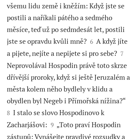
všemu lidu země i kněžím: Když jste se
postili a naříkali pátého a sedmého
měsíce, teď už po sedmdesát let, postili


jste se opravdu kvůli mně?
A když jíte
6


a pijete, nejíte a nepijete si pro sebe?
7
Neprovolával Hospodin právě toto skrze
dřívější proroky, když si ještě Jeruzalém a
města kolem něho bydlely v klidu a


obydlen byl Negeb i Přímořská nížina?“
I stalo se slovo Hospodinovo k
8


Zacharjášovi:
„Toto praví Hospodin
9
zástupů: Vynášejte pravdivé rozsudky a