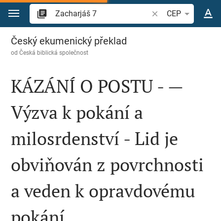
Přejít na obsah
Vyhledat biblický ve
CEP
Zacharjáš 7
Český ekumenický překlad
od
Česká biblická společnost
KÁZÁNÍ O POSTU - —
Výzva k pokání a
milosrdenství - Lid je
obviňován z povrchnosti
a veden k opravdovému
pokání.