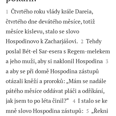


Čtvrtého roku vlády krále Dareia,
1
čtvrtého dne devátého měsíce, totiž
měsíce kislevu, stalo se slovo


Hospodinovo k Zacharjášovi.
Tehdy
2
poslal Bét-el Sar-esera s Regem-melekem


a jeho muži, aby si naklonil Hospodina
3
a aby se při domě Hospodina zástupů
otázali kněží a proroků: „Mám se nadále
pátého měsíce oddávat pláči a odříkání,


jak jsem to po léta činil?“
I stalo se ke
4


mně slovo Hospodina zástupů:
„Řekni
5