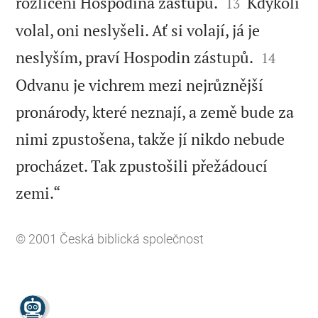


rozlícení Hospodina zástupů.
Kdykoli
13
volal, oni neslyšeli. Ať si volají, já je


neslyším, praví Hospodin zástupů.
14
Odvanu je vichrem mezi nejrůznější
pronárody, které neznají, a země bude za
nimi zpustošena, takže jí nikdo nebude
procházet. Tak zpustošili přežádoucí

zemi.“
© 2001
Česká biblická společnost