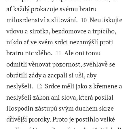
ať každý prokazuje svému bratru


milosrdenství a slitování.
Neutiskujte
10
vdovu a sirotka, bezdomovce a trpícího,
nikdo ať ve svém srdci nezamýšlí proti


bratru nic zlého.
Ale oni tomu
11
odmítli věnovat pozornost, svéhlavě se
obrátili zády a zacpali si uši, aby


neslyšeli.
Srdce měli jako z křemene a
12
neslyšeli zákon ani slova, která posílal
Hospodin zástupů svým duchem skrze
dřívější proroky. Proto je postihlo velké