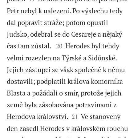
Petr nebyl k nalezení. Po výslechu tedy
dal popravit stráže; potom opustil
Judsko, odebral se do Cesareje a nějaký


čas tam zůstal.
Herodes byl tehdy
20
velmi rozezlen na Týrské a Sidónské.
Jejich zástupci se však společně k němu
dostavili; podplatili králova komorníka
Blasta a požádali o smír, protože jejich
země byla zásobována potravinami z


Herodova království.
Ve stanovený
21
den zasedl Herodes v královském rouchu