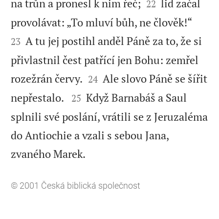


na trůn a pronesl k nim řeč;
lid začal
22


provolávat: „To mluví bůh, ne člověk!“
A tu jej postihl anděl Páně za to, že si
23
přivlastnil čest patřící jen Bohu: zemřel


rozežrán červy.
Ale slovo Páně se šířit
24


nepřestalo.
Když Barnabáš a Saul
25
splnili své poslání, vrátili se z Jeruzaléma
do Antiochie a vzali s sebou Jana,

zvaného Marek.
© 2001
Česká biblická společnost