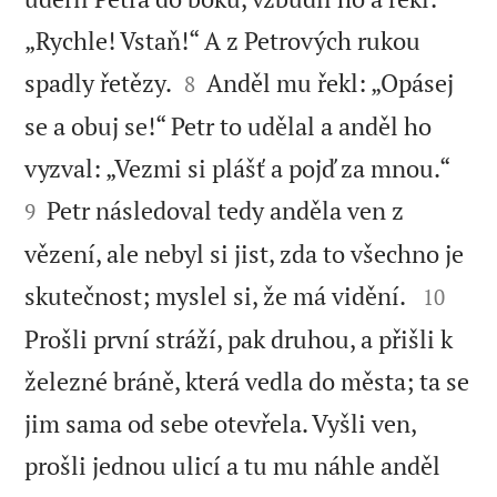
„Rychle! Vstaň!“ A z Petrových rukou


spadly řetězy.
Anděl mu řekl: „Opásej
8
se a obuj se!“ Petr to udělal a anděl ho


vyzval: „Vezmi si plášť a pojď za mnou.“
Petr následoval tedy anděla ven z
9
vězení, ale nebyl si jist, zda to všechno je


skutečnost; myslel si, že má vidění.
10
Prošli první stráží, pak druhou, a přišli k
železné bráně, která vedla do města; ta se
jim sama od sebe otevřela. Vyšli ven,
prošli jednou ulicí a tu mu náhle anděl