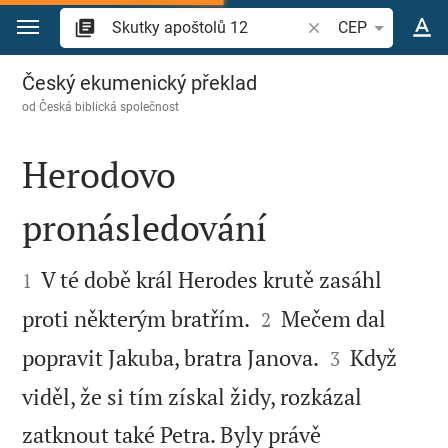
Přejít na obsah
Vyhledat biblický ve
CEP
Skutky apoštolů 12
Český ekumenický překlad
od
Česká biblická společnost
Herodovo
pronásledování


V té době král Herodes krutě zasáhl
1


proti některým bratřím.
Mečem dal
2


popravit Jakuba, bratra Janova.
Když
3
viděl, že si tím získal židy, rozkázal
zatknout také Petra. Byly právě