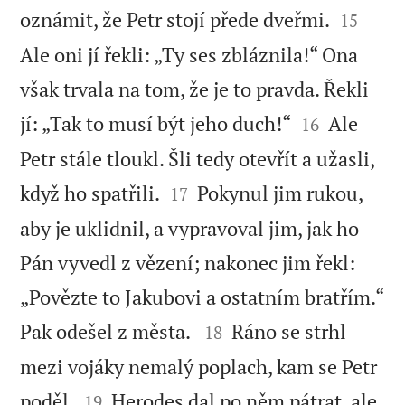


oznámit, že Petr stojí přede dveřmi.
15
Ale oni jí řekli: „Ty ses zbláznila!“ Ona
však trvala na tom, že je to pravda. Řekli


jí: „Tak to musí být jeho duch!“
Ale
16
Petr stále tloukl. Šli tedy otevřít a užasli,


když ho spatřili.
Pokynul jim rukou,
17
aby je uklidnil, a vypravoval jim, jak ho
Pán vyvedl z vězení; nakonec jim řekl:
„Povězte to Jakubovi a ostatním bratřím.“


Pak odešel z města.
Ráno se strhl
18
mezi vojáky nemalý poplach, kam se Petr


poděl.
Herodes dal po něm pátrat, ale
19