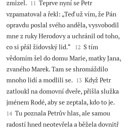


zmizel.
Teprve nyní se Petr
11
vzpamatoval a řekl: „Teď už vím, že Pán
opravdu poslal svého anděla, vysvobodil
mne z ruky Herodovy a uchránil od toho,


co si přál židovský lid.“
S tím
12
vědomím šel do domu Marie, matky Jana,
zvaného Marek. Tam se shromáždilo


mnoho lidí a modlili se.
Když Petr
13
zatloukl na domovní dveře, přišla služka


jménem Rodé, aby se zeptala, kdo to je.
Tu poznala Petrův hlas, ale samou
14
radostí hned neotevřela a běžela dovnitř