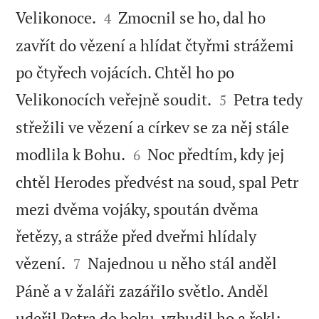


Velikonoce.
Zmocnil se ho, dal ho
4
zavřít do vězení a hlídat čtyřmi strážemi
po čtyřech vojácích. Chtěl ho po


Velikonocích veřejně soudit.
Petra tedy
5
střežili ve vězení a církev se za něj stále


modlila k Bohu.
Noc předtím, kdy jej
6
chtěl Herodes předvést na soud, spal Petr
mezi dvěma vojáky, spoután dvěma
řetězy, a stráže před dveřmi hlídaly


vězení.
Najednou u něho stál anděl
7
Páně a v žaláři zazářilo světlo. Anděl
udeřil Petra do boku, vzbudil ho a řekl: