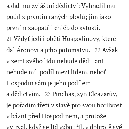
a dal mu zvláštní dědictví: Vyhradil mu
podíl z prvotin raných plodů; jim jako


prvním zaopatřil chléb do sytosti.
Vždyť jedí i oběti Hospodinovy, které
21


dal Áronovi a jeho potomstvu.
Avšak
22
v zemi svého lidu nebude dědit ani
nebude mít podíl mezi lidem, neboť
Hospodin sám je jeho podílem


a dědictvím.
Pinchas, syn Eleazarův,
23
je pořadím třetí v slávě pro svou horlivost
v bázni před Hospodinem, a protože
vytrval, když se lid vzbouřil, v dobrotě své