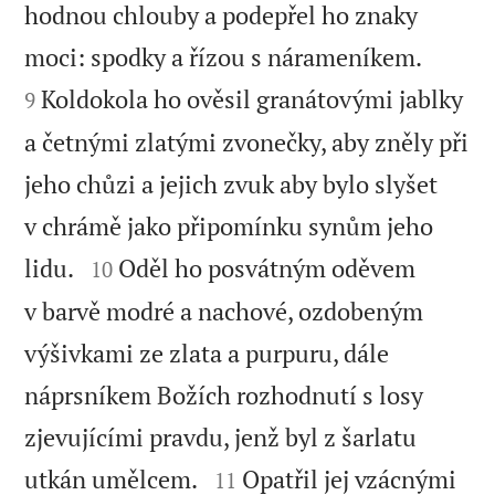
hodnou chlouby a podepřel ho znaky


moci: spodky a řízou s nárameníkem.
Koldokola ho ověsil granátovými jablky
9
a četnými zlatými zvonečky, aby zněly při
jeho chůzi a jejich zvuk aby bylo slyšet
v chrámě jako připomínku synům jeho


lidu.
Oděl ho posvátným oděvem
10
v barvě modré a nachové, ozdobeným
výšivkami ze zlata a purpuru, dále
náprsníkem Božích rozhodnutí s losy
zjevujícími pravdu, jenž byl z šarlatu


utkán umělcem.
Opatřil jej vzácnými
11