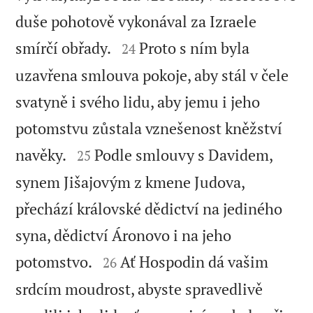
duše pohotově vykonával za Izraele


smírčí obřady.
Proto s ním byla
24
uzavřena smlouva pokoje, aby stál v čele
svatyně i svého lidu, aby jemu i jeho
potomstvu zůstala vznešenost kněžství


navěky.
Podle smlouvy s Davidem,
25
synem Jišajovým z kmene Judova,
přechází královské dědictví na jediného
syna, dědictví Áronovo i na jeho


potomstvo.
Ať Hospodin dá vašim
26
srdcím moudrost, abyste spravedlivě