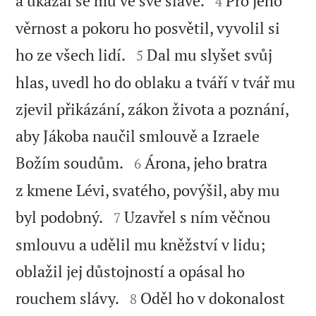
a ukázal se mu ve své slávě.
Pro jeho
4
věrnost a pokoru ho posvětil, vyvolil si


ho ze všech lidí.
Dal mu slyšet svůj
5
hlas, uvedl ho do oblaku a tváří v tvář mu
zjevil přikázání, zákon života a poznání,
aby Jákoba naučil smlouvě a Izraele


Božím soudům.
Árona, jeho bratra
6
z kmene Lévi, svatého, povýšil, aby mu


byl podobný.
Uzavřel s ním věčnou
7
smlouvu a udělil mu kněžství v lidu;
oblažil jej důstojností a opásal ho


rouchem slávy.
Oděl ho v dokonalost
8