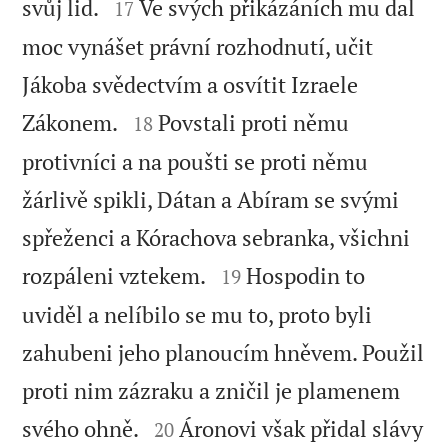


svůj lid.
Ve svých přikázáních mu dal
17
moc vynášet právní rozhodnutí, učit
Jákoba svědectvím a osvítit Izraele


Zákonem.
Povstali proti němu
18
protivníci a na poušti se proti němu
žárlivě spikli, Dátan a Abíram se svými
spřeženci a Kórachova sebranka, všichni


rozpáleni vztekem.
Hospodin to
19
uviděl a nelíbilo se mu to, proto byli
zahubeni jeho planoucím hněvem. Použil
proti nim zázraku a zničil je plamenem


svého ohně.
Áronovi však přidal slávy
20