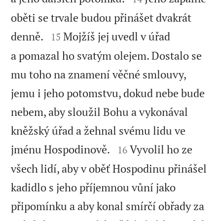
oběti se trvale budou přinášet dvakrát


denně.
Mojžíš jej uvedl v úřad
15
a pomazal ho svatým olejem. Dostalo se
mu toho na znamení věčné smlouvy,
jemu i jeho potomstvu, dokud nebe bude
nebem, aby sloužil Bohu a vykonával
kněžský úřad a žehnal svému lidu ve


jménu Hospodinově.
Vyvolil ho ze
16
všech lidí, aby v oběť Hospodinu přinášel
kadidlo s jeho příjemnou vůní jako
připomínku a aby konal smírčí obřady za