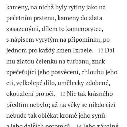
kameny, na nichž byly rytiny jako na
pečetním prstenu, kameny do zlata
zasazenými, dílem to kamenorytce,
s nápisem vyrytým na připomínku, po


jednom pro každý kmen Izraele.
Dal
12
mu zlatou čelenku na turbanu, znak
zpečeťující jeho posvěcení, chloubu jeho
cti, velkolepé dílo, umělecky zdobené,


okouzlení pro oči.
Nic tak krásného
13
předtím nebylo; až na věky se nikdo cizí
nebude tak oblékat kromě jeho synů


a jeho dalších potomků.
Jeho zápalné
14