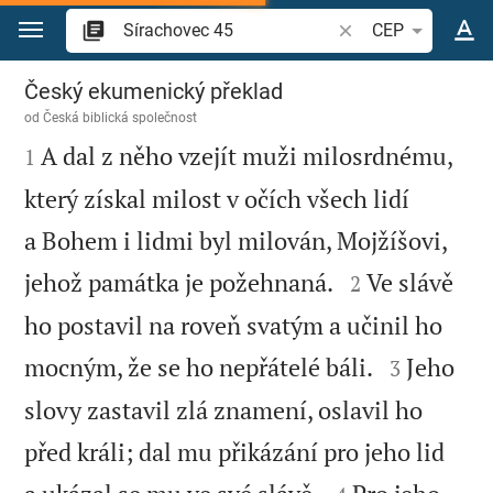
Přejít na obsah
Vyhledat biblický ve
CEP
Sírachovec 45
Český ekumenický překlad
od
Česká biblická společnost

A dal z něho vzejít muži milosrdnému,
1
který získal milost v očích všech lidí
a Bohem i lidmi byl milován, Mojžíšovi,


jehož památka je požehnaná.
Ve slávě
2
ho postavil na roveň svatým a učinil ho


mocným, že se ho nepřátelé báli.
Jeho
3
slovy zastavil zlá znamení, oslavil ho
před králi; dal mu přikázání pro jeho lid

