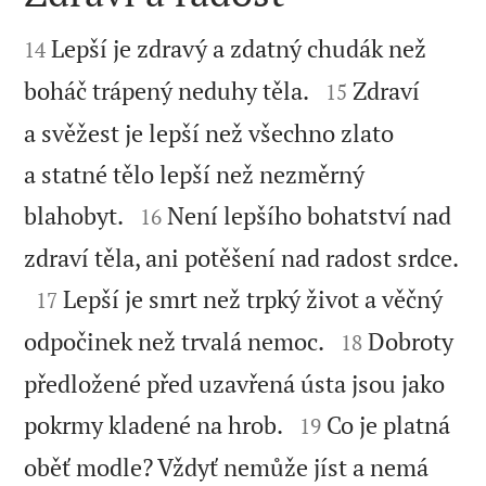


Lepší je zdravý a zdatný chudák než
14


boháč trápený neduhy těla.
Zdraví
15
a svěžest je lepší než všechno zlato
a statné tělo lepší než nezměrný


blahobyt.
Není lepšího bohatství nad
16
zdraví těla, ani potěšení nad radost srdce.


Lepší je smrt než trpký život a věčný
17


odpočinek než trvalá nemoc.
Dobroty
18
předložené před uzavřená ústa jsou jako


pokrmy kladené na hrob.
Co je platná
19
oběť modle? Vždyť nemůže jíst a nemá