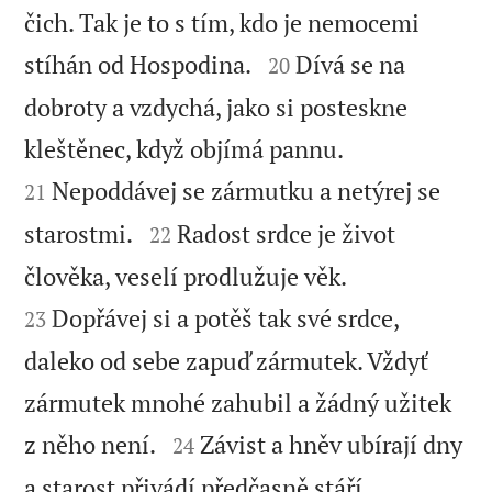
čich. Tak je to s tím, kdo je nemocemi


stíhán od Hospodina.
Dívá se na
20
dobroty a vzdychá, jako si posteskne


kleštěnec, když objímá pannu.
Nepoddávej se zármutku a netýrej se
21


starostmi.
Radost srdce je život
22


člověka, veselí prodlužuje věk.
Dopřávej si a potěš tak své srdce,
23
daleko od sebe zapuď zármutek. Vždyť
zármutek mnohé zahubil a žádný užitek


z něho není.
Závist a hněv ubírají dny
24


a starost přivádí předčasně stáří.