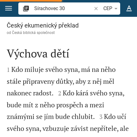
Přejít na obsah
Vyhledat biblický ve
CEP
Sírachovec 30
Český ekumenický překlad
od
Česká biblická společnost
Výchova dětí


Kdo miluje svého syna, má na něho
1
stále připraveny důtky, aby z něj měl


nakonec radost.
Kdo kárá svého syna,
2
bude mít z něho prospěch a mezi


známými se jím bude chlubit.
Kdo učí
3
svého syna, vzbuzuje závist nepřítele, ale