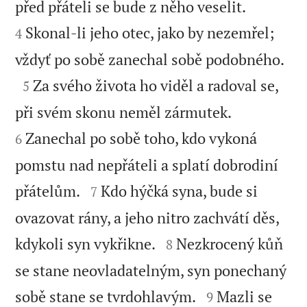


před přáteli se bude z něho veselit.
Skonal-li jeho otec, jako by nezemřel;
4

vždyť po sobě zanechal sobě podobného.

Za svého života ho viděl a radoval se,
5


při svém skonu neměl zármutek.
Zanechal po sobě toho, kdo vykoná
6
pomstu nad nepřáteli a splatí dobrodiní


přátelům.
Kdo hýčká syna, bude si
7
ovazovat rány, a jeho nitro zachvátí děs,


kdykoli syn vykřikne.
Nezkrocený kůň
8
se stane neovladatelným, syn ponechaný


sobě stane se tvrdohlavým.
Mazli se
9