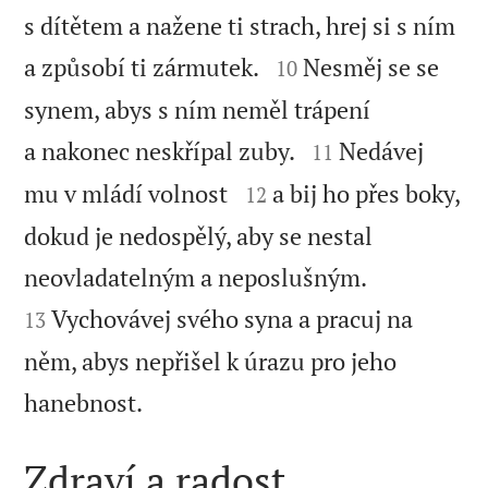
s dítětem a nažene ti strach, hrej si s ním


a způsobí ti zármutek.
Nesměj se se
10
synem, abys s ním neměl trápení


a nakonec neskřípal zuby.
Nedávej
11


mu v mládí volnost
a bij ho přes boky,
12
dokud je nedospělý, aby se nestal


neovladatelným a neposlušným.
Vychovávej svého syna a pracuj na
13
něm, abys nepřišel k úrazu pro jeho

hanebnost.
Zdraví a radost