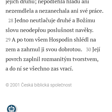
jejich druhů; nepodlehla hladu ani

nezemdlela a nezanechala ani své práce.

Jedno neutlačuje druhé a Božímu
28


slovu neodepřou poslušnost navěky.
A po tom všem Hospodin shlédl na
29


zem a zahrnul ji svou dobrotou.
Její
30
povrch zaplnil rozmanitým tvorstvem,

a do ní se všechno zas vrací.
© 2001
Česká biblická společnost