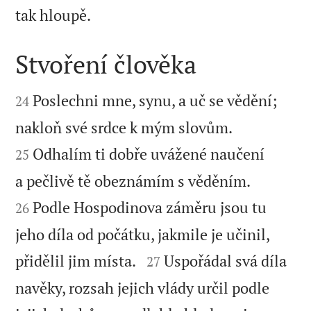

tak hloupě.
Stvoření člověka


Poslechni mne, synu, a uč se vědění;
24


nakloň své srdce k mým slovům.
Odhalím ti dobře uvážené naučení
25


a pečlivě tě obeznámím s věděním.
Podle Hospodinova záměru jsou tu
26
jeho díla od počátku, jakmile je učinil,


přidělil jim místa.
Uspořádal svá díla
27
navěky, rozsah jejich vlády určil podle