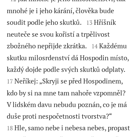
mnohé je i jeho kárání, člověka bude


soudit podle jeho skutků.
Hříšník
13
neuteče se svou kořistí a trpělivost


zbožného nepřijde zkrátka.
Každému
14
skutku milosrdenství dá Hospodin místo,


každý dojde podle svých skutků odplaty.
Neříkej: „Skryji se před Hospodinem,
17
kdo by si na mne tam nahoře vzpomněl?
V lidském davu nebudu poznán, co je má


duše proti nespočetnosti tvorstva?“
Hle, samo nebe i nebesa nebes, propast
18