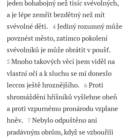
jeden bohabojný než tisíc svévolných,
a je lépe zemřít bezdětný než mít


svévolné děti.
Jediný rozumný může
4
povznést město, zatímco pokolení


svévolníků je může obrátit v poušť.
Mnoho takových věcí jsem viděl na
5
vlastní oči a k sluchu se mi doneslo


leccos ještě hroznějšího.
Proti
6
shromáždění hříšníků vyšlehne oheň
a proti vzpurnému pronárodu vzplane


hněv.
Nebylo odpuštěno ani
7
pradávným obrům, když se vzbouřili