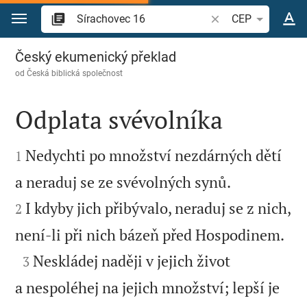
Přejít na obsah
Vyhledat biblický ve
CEP
Sírachovec 16
Český ekumenický překlad
od
Česká biblická společnost
Odplata svévolníka


Nedychti po množství nezdárných dětí
1


a neraduj se ze svévolných synů.
I kdyby jich přibývalo, neraduj se z nich,
2

není-li při nich bázeň před Hospodinem.

Neskládej naději v jejich život
3
a nespoléhej na jejich množství; lepší je