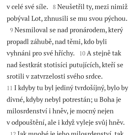


v celé své síle.
Neušetřil ty, mezi nimiž
8
pobýval Lot, zhnusili se mu svou pýchou.


Nesmiloval se nad pronárodem, který
9
propadl záhubě, nad těmi, kdo byli


vyhnáni pro své hříchy.
A stejně tak
10
nad šestkrát stotisíci putujících, kteří se


srotili v zatvrzelosti svého srdce.
I kdyby tu byl jediný tvrdošíjný, bylo by
11
divné, kdyby nebyl potrestán; u Boha je
milosrdenství i hněv, je mocný nejen

v odpouštění, ale i když vyleje svůj hněv.

Jak mnohé je jeho milosrdenství, tak
12