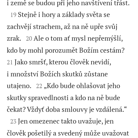

i země se budou při jeho navštívení třást.

Stejně i hory a základy světa se
19
zachvějí strachem, až na ně upře svůj


zrak.
Ale o tom ať mysl nepřemýšlí,
20


kdo by mohl porozumět Božím cestám?
Jako smršť, kterou člověk nevidí,
21
i množství Božích skutků zůstane


utajeno.
„Kdo bude ohlašovat jeho
22
skutky spravedlnosti a kdo na ně bude

čekat? Vždyť doba smlouvy je vzdálená.“

Jen omezenec takto uvažuje, jen
23
člověk pošetilý a svedený může uvažovat