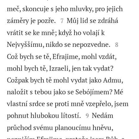
meč, skoncuje s jeho mluvky, pro jejich


záměry je pozře.
Můj lid se zdráhá
7
vrátit se ke mně; když ho volají k


Nejvyššímu, nikdo se nepozvedne.
8
Což bych se tě, Efrajime, mohl vzdát,
mohl bych tě, Izraeli, jen tak vydat?
Cožpak bych tě mohl vydat jako Admu,
naložit s tebou jako se Sebójímem? Mé
vlastní srdce se proti mně vzepřelo, jsem


pohnut hlubokou lítostí.
Nedám
9
průchod svému planoucímu hněvu,