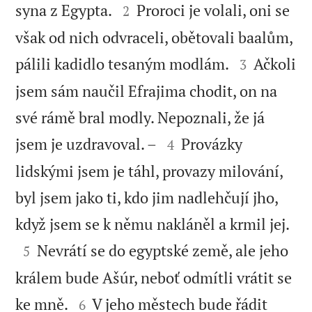


syna z Egypta.
Proroci je volali, oni se
2
však od nich odvraceli, obětovali baalům,


pálili kadidlo tesaným modlám.
Ačkoli
3
jsem sám naučil Efrajima chodit, on na
své rámě bral modly. Nepoznali, že já


jsem je uzdravoval. –
Provázky
4
lidskými jsem je táhl, provazy milování,
byl jsem jako ti, kdo jim nadlehčují jho,

když jsem se k němu nakláněl a krmil jej.

Nevrátí se do egyptské země, ale jeho
5
králem bude Ašúr, neboť odmítli vrátit se


ke mně.
V jeho městech bude řádit
6