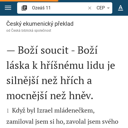
Přejít na obsah
Vyhledat biblický ve
CEP
Ozeáš 11
Český ekumenický překlad
od
Česká biblická společnost
— Boží soucit - Boží
láska k hříšnému lidu je
silnější než hřích a
mocnější než hněv.


Když byl Izrael mládenečkem,
1
zamiloval jsem si ho, zavolal jsem svého