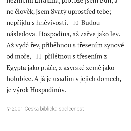
nezničím Efrajima, protože jsem Bůh, a
ne člověk, jsem Svatý uprostřed tebe;


nepřijdu s hněvivostí.
Budou
10
následovat Hospodina, až zařve jako lev.
Až vydá řev, přiběhnou s třesením synové


od moře,
přilétnou s třesením z
11
Egypta jako ptáče, z asyrské země jako
holubice. A já je usadím v jejich domech,

je výrok Hospodinův.
© 2001
Česká biblická společnost