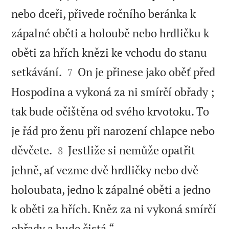
nebo dceři, přivede ročního beránka k
zápalné oběti a holoubě nebo hrdličku k
oběti za hřích knězi ke vchodu do stanu


setkávání.
On je přinese jako oběť před
7
Hospodina a vykoná za ni smírčí obřady ;
tak bude očištěna od svého krvotoku. To
je řád pro ženu při narození chlapce nebo


děvčete.
Jestliže si nemůže opatřit
8
jehně, ať vezme dvě hrdličky nebo dvě
holoubata, jedno k zápalné oběti a jedno
k oběti za hřích. Kněz za ni vykoná smírčí

obřady a bude čistá.“