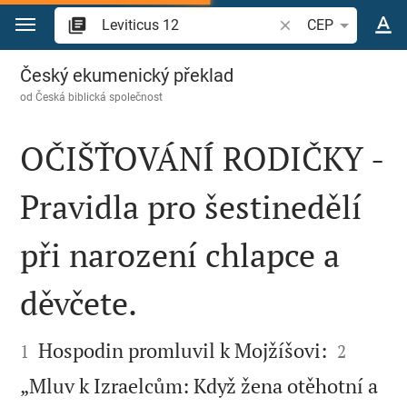
Přejít na obsah
Vyhledat biblický ve
CEP
Leviticus 12
Český ekumenický překlad
od
Česká biblická společnost
OČIŠŤOVÁNÍ RODIČKY -
Pravidla pro šestinedělí
při narození chlapce a
děvčete.




Hospodin promluvil k Mojžíšovi:
1
2
„Mluv k Izraelcům: Když žena otěhotní a