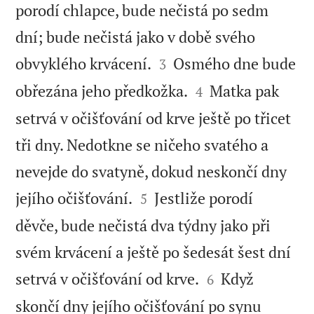
porodí chlapce, bude nečistá po sedm
dní; bude nečistá jako v době svého


obvyklého krvácení.
Osmého dne bude
3


obřezána jeho předkožka.
Matka pak
4
setrvá v očišťování od krve ještě po třicet
tři dny. Nedotkne se ničeho svatého a
nevejde do svatyně, dokud neskončí dny


jejího očišťování.
Jestliže porodí
5
děvče, bude nečistá dva týdny jako při
svém krvácení a ještě po šedesát šest dní


setrvá v očišťování od krve.
Když
6
skončí dny jejího očišťování po synu