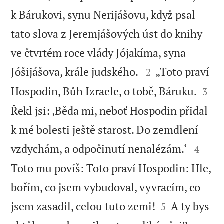
k Bárukovi, synu Nerijášovu, když psal
tato slova z Jeremjášových úst do knihy
ve čtvrtém roce vlády Jójakíma, syna


Jóšijášova, krále judského.
„Toto praví
2


Hospodin, Bůh Izraele, o tobě, Báruku.
3
Řekl jsi: ‚Běda mi, neboť Hospodin přidal
k mé bolesti ještě starost. Do zemdlení


vzdychám, a odpočinutí nenalézám.‘
4
Toto mu povíš: Toto praví Hospodin: Hle,
bořím, co jsem vybudoval, vyvracím, co


jsem zasadil, celou tuto zemi!
A ty bys
5