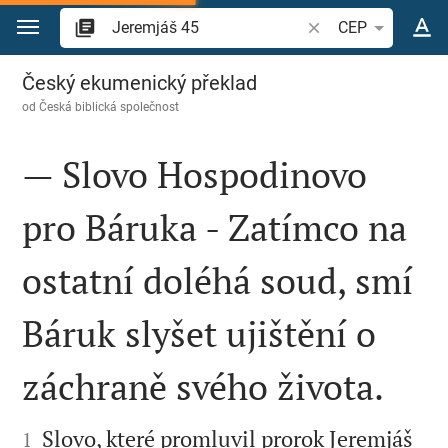
Přejít na obsah
Vyhledat biblický ve
CEP
Jeremjáš 45
Český ekumenický překlad
od
Česká biblická společnost
— Slovo Hospodinovo
pro Báruka - Zatímco na
ostatní doléhá soud, smí
Báruk slyšet ujištění o
záchraně svého života.


Slovo, které promluvil prorok Jeremjáš
1