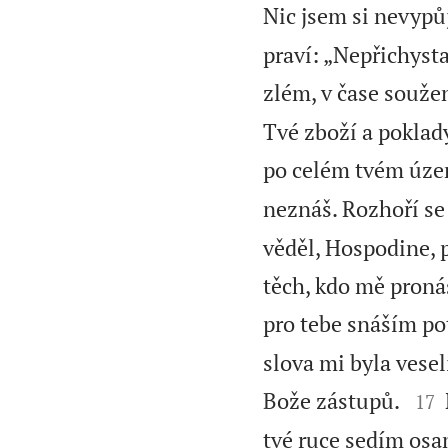
Nic jsem si nevypůj
praví: „Nepřichysta
zlém, v čase souže
Tvé zboží a poklad
po celém tvém úze
neznáš. Rozhoří s
věděl, Hospodine,
těch, kdo mě pronás
pro tebe snáším p
slova mi byla vese


Bože zástupů.
17
tvé ruce sedím os