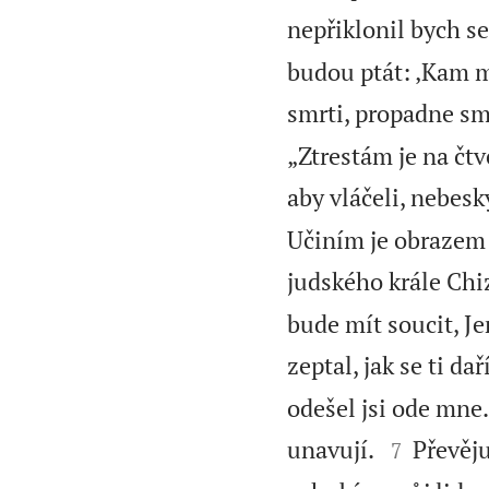
nepřiklonil bych se
budou ptát: ‚Kam m
smrti, propadne smr
„Ztrestám je na čtv
aby vláčeli, nebes
Učiním je obrazem 
judského krále Chiz
bude mít soucit, Je
zeptal, jak se ti dař
odešel jsi ode mne


unavují.
Převěju
7