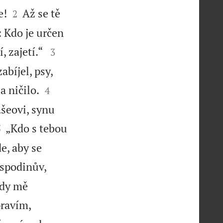


e!
Až se tě
2
 Kdo je určen


, zajetí.“
3
bíjel, psy,


 ničilo.
4
šeovi, synu


„Kdo s tebou
5
e, aby se
ospodinův,
edy mě
pravím,