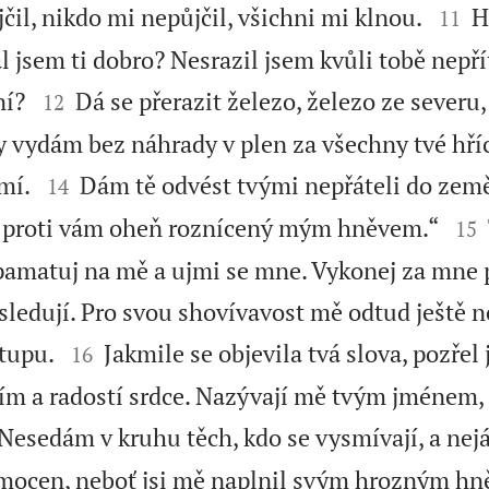


čil, nikdo mi nepůjčil, všichni mi klnou.
H
11
l jsem ti dobro? Nesrazil jsem kvůli tobě nepří


ní?
Dá se přerazit železo, železo ze severu,
12
y vydám bez náhrady v plen za všechny tvé hří


mí.
Dám tě odvést tvými nepřáteli do země
14


e proti vám oheň roznícený mým hněvem.“
15
 pamatuj na mě a ujmi se mne. Vykonej za mne
ledují. Pro svou shovívavost mě odtud ještě ne


otupu.
Jakmile se objevila tvá slova, pozřel 
16
lím a radostí srdce. Nazývají mě tvým jménem,
Nesedám v kruhu těch, kdo se vysmívají, a nej
amocen, neboť jsi mě naplnil svým hrozným h