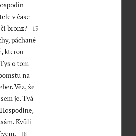
ospodin
tele v čase


 či bronz?
13
chy, páchané
, kterou
Tys o tom
 pomstu na
ber. Věz, že
jsem je. Tvá
 Hospodine,
ásám. Kvůli


něvem.
18