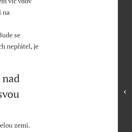
ěm víc vdov
i na
 Bude se
ch nepřátel, je
á nad
 svou
celou zemi.