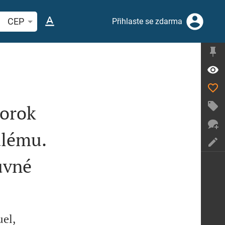
hledat biblický verš nebo slovo
CEP
Přihlaste se zdarma
rorok
alému.
uvné
el,