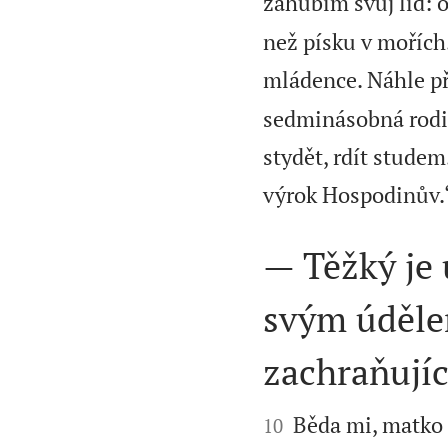
zahubím svůj lid: o
než písku v mořích
mládence. Náhle p
sedminásobná rodičk
stydět, rdít studem
výrok Hospodinův.
— Těžký je 
svým údělem
zachraňujíc


Běda mi, matko m
10