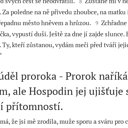


d svých cest se neodvrátili.
Zůstane mi v n
8
. Za poledne na ně přivedu zhoubce, na matku 


řepadnu město hněvem a hrůzou.
Zchřadne
9
a, vypustí duši. Ještě za dne jí zajde slunce.
. Ty, kteří zůstanou, vydám meči před tváří jeji

“
úděl proroka - Prorok nařík
, ale Hospodin jej ujišťuje
í přítomností.
á, že jsi mě zrodila, muže sporu a sváru pro 