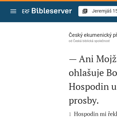
Přejít na obsah
Jeremjáš 15
Český ekumenický p
od
Česká biblická společnost
— Ani Mojž
ohlašuje Bo
Hospodin u
prosby.


Hospodin mi řekl:
1