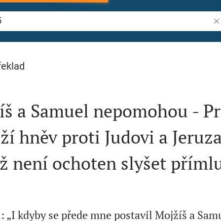
Vy
řeklad
íš a Samuel nepomohou - P
ží hněv proti Judovi a Jeruz
ž není ochoten slyšet příml
 „I kdyby se přede mne postavil Mojžíš a Samu