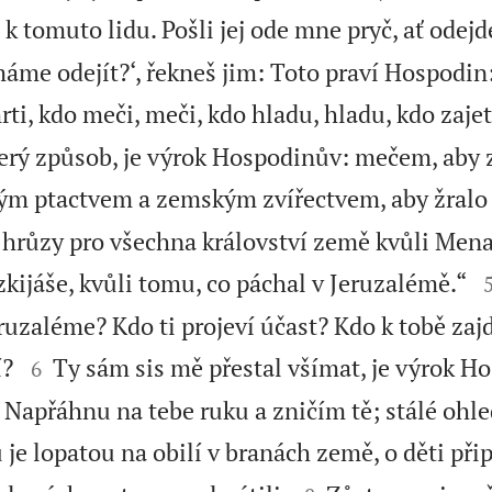
 k tomuto lidu. Pošli jej ode mne pryč, ať odejd
áme odejít?‘, řekneš jim: Toto praví Hospodin:
ti, kdo meči, meči, kdo hladu, hladu, kdo zajetí
erý způsob, je výrok Hospodinův: mečem, aby za
kým ptactvem a zemským zvířectvem, aby žralo a
hrůzy pro všechna království země kvůli Mena
kijáše, kvůli tomu, co páchal v Jeruzalémě.“
ruzaléme? Kdo ti projeví účast? Kdo k tobě zajd


í?
Ty sám sis mě přestal všímat, je výrok H
6
. Napřáhnu na tebe ruku a zničím tě; stálé ohl
 je lopatou na obilí v branách země, o děti při