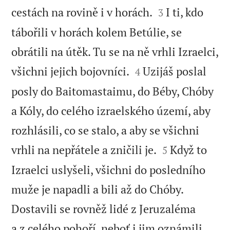


cestách na rovině i v horách.
I ti, kdo
3
tábořili v horách kolem Betúlie, se
obrátili na útěk. Tu se na ně vrhli Izraelci,


všichni jejich bojovníci.
Uzijáš poslal
4
posly do Baitomastaimu, do Béby, Chóby
a Kóly, do celého izraelského území, aby
rozhlásili, co se stalo, a aby se všichni


vrhli na nepřátele a zničili je.
Když to
5
Izraelci uslyšeli, všichni do posledního
muže je napadli a bili až do Chóby.
Dostavili se rovněž lidé z Jeruzaléma
a z celého pohoří, neboť i jim oznámili,