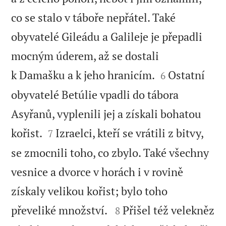
co se stalo v táboře nepřátel. Také
obyvatelé Gileádu a Galileje je přepadli
mocným úderem, až se dostali


k Damašku a k jeho hranicím.
Ostatní
6
obyvatelé Betúlie vpadli do tábora
Asyřanů, vyplenili jej a získali bohatou


kořist.
Izraelci, kteří se vrátili z bitvy,
7
se zmocnili toho, co zbylo. Také všechny
vesnice a dvorce v horách i v rovině
získaly velikou kořist; bylo toho


převeliké množství.
Přišel též velekněz
8