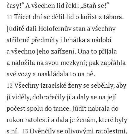


časy!“ A všechen lid řekl: „Staň se!“
Třicet dní se dělil lid o kořist z tábora.
11
Júditě dali Holofernův stan a všechny
stříbrné předměty i lehátka a nádobí
a všechno jeho zařízení. Ona to přijala
a naložila na svou mezkyni; pak zapřáhla


své vozy a naskládala to na ně.
Všechny izraelské ženy se seběhly, aby
12
ji viděly, dobrořečily jí a daly se na její
počest spolu do tance. Júdit nabrala do
rukou ratolesti a dala je ženám, které byly


s ní.
Ověnčily se olivovými ratolestmi,
13