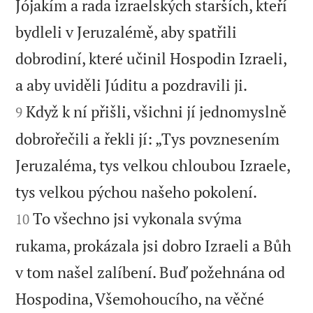
Jójakím a rada izraelských starších, kteří
bydleli v Jeruzalémě, aby spatřili
dobrodiní, které učinil Hospodin Izraeli,


a aby uviděli Júditu a pozdravili ji.
Když k ní přišli, všichni jí jednomyslně
9
dobrořečili a řekli jí: „Tys povznesením
Jeruzaléma, tys velkou chloubou Izraele,


tys velkou pýchou našeho pokolení.
To všechno jsi vykonala svýma
10
rukama, prokázala jsi dobro Izraeli a Bůh
v tom našel zalíbení. Buď požehnána od
Hospodina, Všemohoucího, na věčné