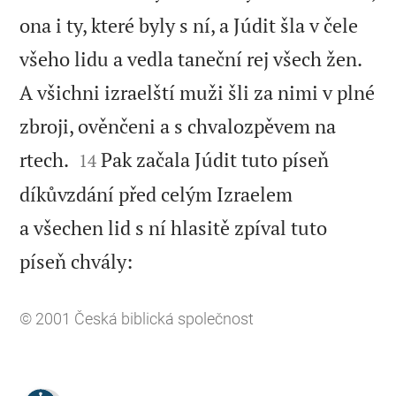
ona i ty, které byly s ní, a Júdit šla v čele
všeho lidu a vedla taneční rej všech žen.
A všichni izraelští muži šli za nimi v plné
zbroji, ověnčeni a s chvalozpěvem na


rtech.
Pak začala Júdit tuto píseň
14
díkůvzdání před celým Izraelem
a všechen lid s ní hlasitě zpíval tuto

píseň chvály:
© 2001
Česká biblická společnost