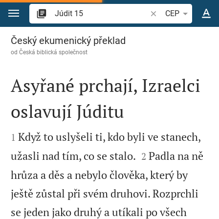
Přejít na obsah
Vyhledat biblický ve
CEP
Júdit 15
Český ekumenický překlad
od
Česká biblická společnost
Asyřané prchají, Izraelci
oslavují Júditu


Když to uslyšeli ti, kdo byli ve stanech,
1


užasli nad tím, co se stalo.
Padla na ně
2
hrůza a děs a nebylo člověka, který by
ještě zůstal při svém druhovi. Rozprchli
se jeden jako druhý a utíkali po všech