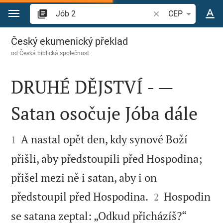
Přejít na obsah
Vyhledat biblický ve
CEP
Jób 2
Český ekumenický překlad
od
Česká biblická společnost
DRUHÉ DĚJSTVÍ - —
Satan osočuje Jóba dále


A nastal opět den, kdy synové Boží
1
přišli, aby předstoupili před Hospodina;
přišel mezi ně i satan, aby i on


předstoupil před Hospodina.
Hospodin
2
se satana zeptal: „Odkud přicházíš?“