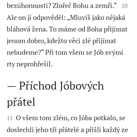


bezúhonnosti? Zlořeč Bohu a zemři.“
10
Ale on jí odpověděl: „Mluvíš jako nějaká
bláhová žena. To máme od Boha přijímat
jenom dobro, kdežto věci zlé přijímat
nebudeme?“ Při tom všem se Jób svými

rty neprohřešil.
— Příchod Jóbových
přátel


O všem tom zlém, co Jóba potkalo, se
11
doslechli jeho tři přátelé a přišli každý ze