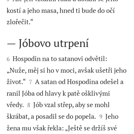
kostí a jeho masa, hned ti bude do očí

zlořečit.“
— Jóbovo utrpení


Hospodin na to satanovi odvětil:
6
„Nuže, měj si ho v moci, avšak ušetři jeho


život.“
A satan od Hospodina odešel a
7
ranil Jóba od hlavy k patě ošklivými


vředy.
Jób vzal střep, aby se mohl
8


škrábat, a posadil se do popela.
Jeho
9
žena mu však řekla: „Ještě se držíš své