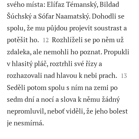
svého místa: Elífaz Témanský, Bildad
Šúchský a Sófar Naamatský. Dohodli se
spolu, že mu půjdou projevit soustrast a


potěšit ho.
Rozhlíželi se po něm už
12
zdaleka, ale nemohli ho poznat. Propukli
v hlasitý pláč, roztrhli své řízy a


rozhazovali nad hlavou k nebi prach.
13
Seděli potom spolu s ním na zemi po
sedm dní a nocí a slova k němu žádný
nepromluvil, neboť viděli, že jeho bolest

je nesmírná.