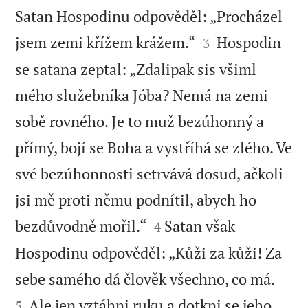
Satan Hospodinu odpověděl: „Procházel


jsem zemi křížem krážem.“
Hospodin
3
se satana zeptal: „Zdalipak sis všiml
mého služebníka Jóba? Nemá na zemi
sobě rovného. Je to muž bezúhonný a
přímý, bojí se Boha a vystříhá se zlého. Ve
své bezúhonnosti setrvává dosud, ačkoli
jsi mě proti němu podnítil, abych ho


bezdůvodně mořil.“
Satan však
4
Hospodinu odpověděl: „Kůži za kůži! Za


sebe samého dá člověk všechno, co má.
Ale jen vztáhni ruku a dotkni se jeho
5