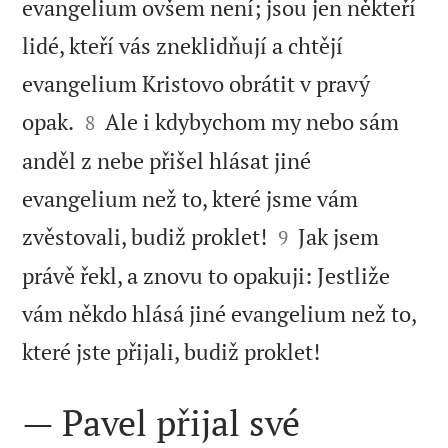
evangelium ovšem není; jsou jen někteří
lidé, kteří vás zneklidňují a chtějí
evangelium Kristovo obrátit v pravý


opak.
Ale i kdybychom my nebo sám
8
anděl z nebe přišel hlásat jiné
evangelium než to, které jsme vám


zvěstovali, budiž proklet!
Jak jsem
9
právě řekl, a znovu to opakuji: Jestliže
vám někdo hlásá jiné evangelium než to,

které jste přijali, budiž proklet!
— Pavel přijal své