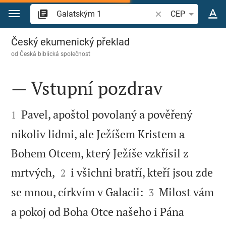
Přejít na obsah
Vyhledat biblický ve
CEP
Galatským 1
Český ekumenický překlad
od
Česká biblická společnost
— Vstupní pozdrav


Pavel, apoštol povolaný a pověřený
1
nikoliv lidmi, ale Ježíšem Kristem a
Bohem Otcem, který Ježíše vzkřísil z


mrtvých,
i všichni bratří, kteří jsou zde
2


se mnou, církvím v Galacii:
Milost vám
3
a pokoj od Boha Otce našeho i Pána