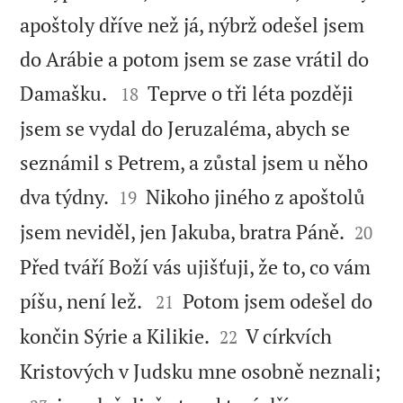
apoštoly dříve než já, nýbrž odešel jsem
do Arábie a potom jsem se zase vrátil do


Damašku.
Teprve o tři léta později
18
jsem se vydal do Jeruzaléma, abych se
seznámil s Petrem, a zůstal jsem u něho


dva týdny.
Nikoho jiného z apoštolů
19


jsem neviděl, jen Jakuba, bratra Páně.
20
Před tváří Boží vás ujišťuji, že to, co vám


píšu, není lež.
Potom jsem odešel do
21


končin Sýrie a Kilikie.
V církvích
22

Kristových v Judsku mne osobně neznali;