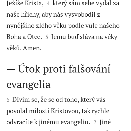


Ježíše Krista,
který sám sebe vydal za
4
naše hříchy, aby nás vysvobodil z
nynějšího zlého věku podle vůle našeho


Boha a Otce.
Jemu buď sláva na věky
5

věků. Amen.
— Útok proti falšování
evangelia


Divím se, že se od toho, který vás
6
povolal milostí Kristovou, tak rychle


odvracíte k jinému evangeliu.
Jiné
7