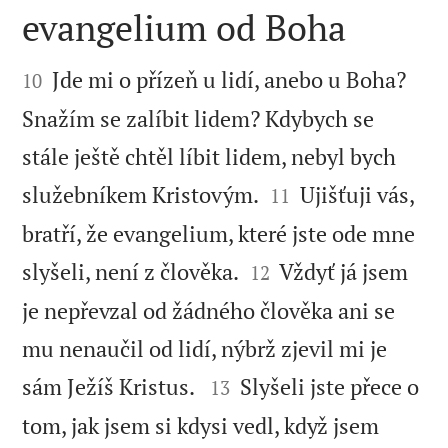
evangelium od Boha


Jde mi o přízeň u lidí, anebo u Boha?
10
Snažím se zalíbit lidem? Kdybych se
stále ještě chtěl líbit lidem, nebyl bych


služebníkem Kristovým.
Ujišťuji vás,
11
bratří, že evangelium, které jste ode mne


slyšeli, není z člověka.
Vždyť já jsem
12
je nepřevzal od žádného člověka ani se
mu nenaučil od lidí, nýbrž zjevil mi je


sám Ježíš Kristus.
Slyšeli jste přece o
13
tom, jak jsem si kdysi vedl, když jsem