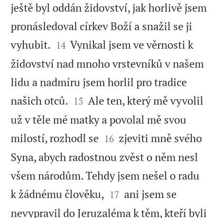
ještě byl oddán židovství, jak horlivě jsem
pronásledoval církev Boží a snažil se ji


vyhubit.
Vynikal jsem ve věrnosti k
14
židovství nad mnoho vrstevníků v našem
lidu a nadmíru jsem horlil pro tradice


našich otců.
Ale ten, který mě vyvolil
15
už v těle mé matky a povolal mě svou


milostí, rozhodl se
zjeviti mně svého
16
Syna, abych radostnou zvěst o něm nesl
všem národům. Tehdy jsem nešel o radu


k žádnému člověku,
ani jsem se
17
nevypravil do Jeruzaléma k těm, kteří byli