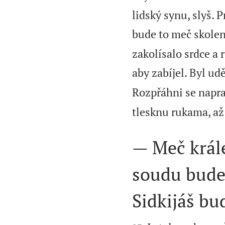
lidský synu, slyš. 
bude to meč skolen
zakolísalo srdce a 
aby zabíjel. Byl ud
Rozpřáhni se napra
tlesknu rukama, až
— Meč král
soudu bude 
Sidkijáš bu