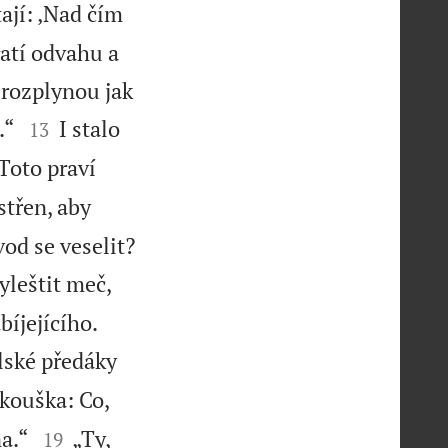
tají: ‚Nad čím
ratí odvahu a
rozplynou jak


.“
I stalo
13
 Toto praví
střen, aby
vod se veselit?
yleštit meč,


bíjejícího.
elské předáky
zkouška: Co,


na.“
„Ty,
19