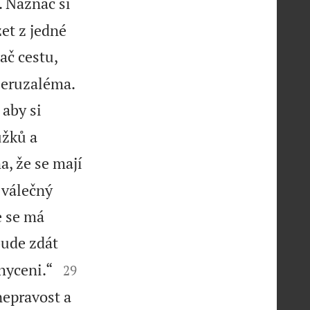
. Naznač si
et z jedné
ač cestu,


Jeruzaléma.
 aby si
ůžků a
a, že se mají
 válečný
e se má
bude zdát


hyceni.“
29
nepravost a