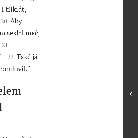
 třikrát,


Aby
20
em seslal meč,


21


í.
Také já
22

promluvil.“
elem
l