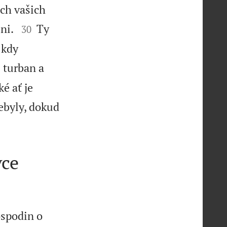
ech vašich


eni.
Ty
30
 kdy
 turban a
é ať je
nebyly, dokud
vce
ospodin o