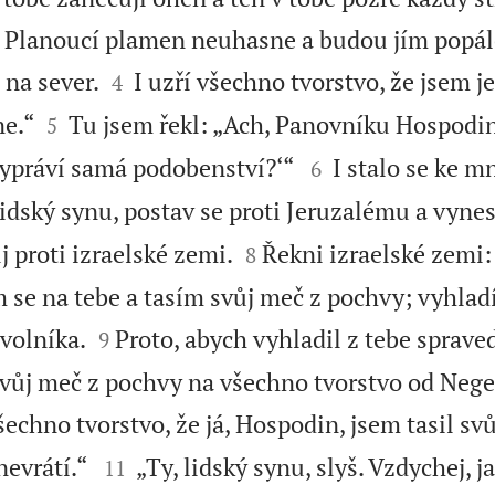
. Planoucí plamen neuhasne a budou jím popá


 na sever.
I uzří všechno tvorstvo, že jsem je
4


e.“
Tu jsem řekl: „Ach, Panovníku Hospodine
5


ypráví samá podobenství?‘“
I stalo se ke m
6
idský synu, postav se proti Jeruzalému a vynes


 proti izraelské zemi.
Řekni izraelské zemi:
8
se na tebe a tasím svůj meč z pochvy; vyhlad


volníka.
Proto, abych vyhladil z tebe sprave
9
svůj meč z pochvy na všechno tvorstvo od Neg
šechno tvorstvo, že já, Hospodin, jsem tasil sv


nevrátí.“
„Ty, lidský synu, slyš. Vzdychej, j
11