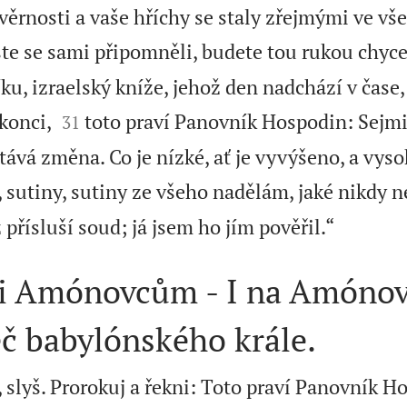
věrnosti a vaše hříchy se staly zřejmými ve vš
jste se sami připomněli, budete tou rukou chyc
ku, izraelský kníže, jehož den nadchází v čase,


konci,
toto praví Panovník Hospodin: Sejmi
31
ává změna. Co je nízké, ať je vyvýšeno, a vysok
, sutiny, sutiny ze všeho nadělám, jaké nikdy 

 přísluší soud; já jsem ho jím pověřil.“
i Amónovcům - I na Amóno
č babylónského krále.
, slyš. Prorokuj a řekni: Toto praví Panovník H