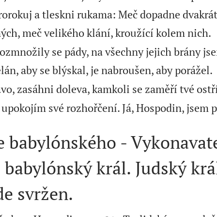
Prorokuj a tleskni rukama: Meč dopadne dvakrát i
ých, meč velikého klání, kroužící kolem nich.
rozmnožily se pády, na všechny jejich brány js
ělán, aby se blýskal, je nabroušen, aby porážel.
vo, zasáhni doleva, kamkoli se zaměří tvé ostř
 upokojím své rozhořčení. Já, Hospodin, jsem 
e babylónského - Vykonavat
babylónský král. Judský krá
de svržen.