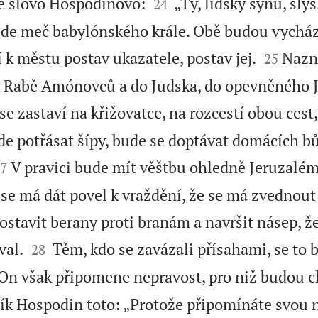


ně slovo Hospodinovo:
„Ty, lidský synu, slyš
24
řijde meč babylónského krále. Obě budou vycház


 k městu postav ukazatele, postav jej.
Nazn
25
 k Rabě Amónovců a do Judska, do opevněného 
e zastaví na křižovatce, na rozcestí obou cest,
de potřásat šípy, bude se doptávat domácích b

V pravici bude mít věštbu ohledně Jeruzalém
7
 se má dát povel k vraždění, že se má zvednout
postavit berany proti branám a navršit násep, ž


val.
Těm, kdo se zavázali přísahami, se to 
28
On však připomene nepravost, pro niž budou c
ík Hospodin toto: „Protože připomínáte svou 