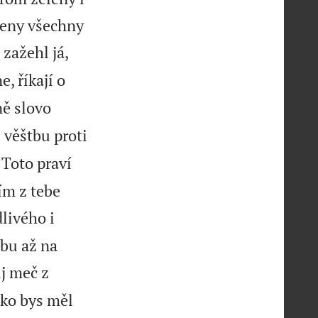
leny všechny
 zažehl já,
, říkají o
ně slovo
 věštbu proti
 Toto praví
ím z tebe
dlivého i
ebu až na
ůj meč z
ako bys měl