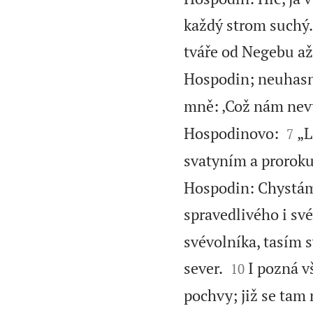
každý strom suchý
tváře od Negebu až
Hospodin; neuhasn
mně: ‚Což nám nev


Hospodinovo:
„L
7
svatyním a prorokuj
Hospodin: Chystám 
spravedlivého i své
svévolníka, tasím 


sever.
I pozná v
10
pochvy; již se tam 