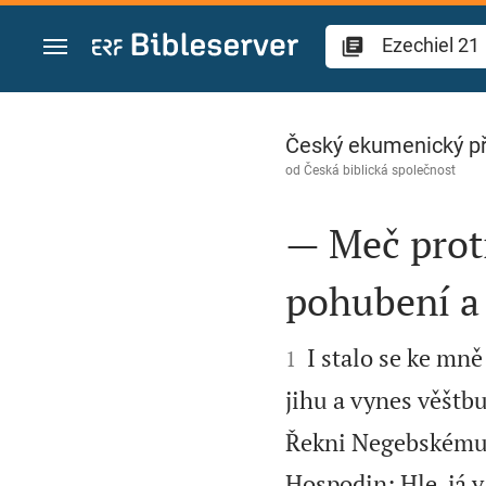
Přejít na obsah
Ezechiel 21
Český ekumenický p
od
Česká biblická společnost
— Meč proti
pohubení a


I stalo se ke mn
1
jihu a vynes věštbu
Řekni Negebskému 
Hospodin: Hle, já v