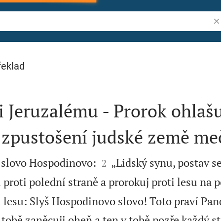
Vy
řeklad
 Jeruzalému - Prorok ohlaš
 zpustošení judské země me


ě slovo Hospodinovo:
„Lidský synu, postav s
2
 proti polední straně a prorokuj proti lesu na 
lesu: Slyš Hospodinovo slovo! Toto praví Pan
 tobě zaněcuji oheň a ten v tobě pozře každý s