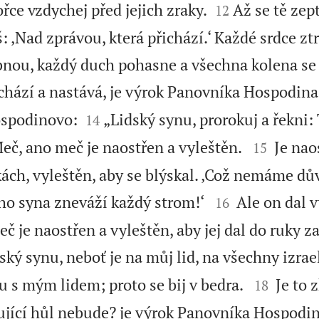


ce vzdychej před jejich zraky.
Až se tě zep
12
: ‚Nad zprávou, která přichází.‘ Každé srdce zt
nou, každý duch pohasne a všechna kolena se 
ichází a nastává, je výrok Panovníka Hospodina


ospodinovo:
„Lidský synu, prorokuj a řekni:
14


eč, ano meč je naostřen a vyleštěn.
Je nao
15
kách, vyleštěn, aby se blýskal. ‚Což nemáme dů


ho syna zneváží každý strom!‘
Ale on dal v
16
eč je naostřen a vyleštěn, aby jej dal do ruky za
dský synu, neboť je na můj lid, na všechny izra


u s mým lidem; proto se bij v bedra.
Je to 
18
jící hůl nebude? je výrok Panovníka Hospodi