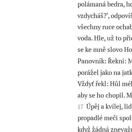
polámaná bedra, hoř
vzdycháš?‘, odpovíš
všechny ruce ochab
voda. Hle, už to př
se ke mně slovo H
Panovník: Řekni: M
porážel jako na jat
Vždyť řekl: Hůl mé
aby se ho chopil. M
Úpěj a kvílej, li
17
propadlé meči spol
když žádná znevažu