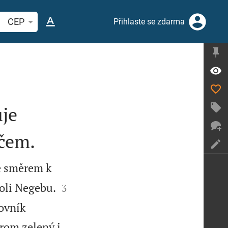
hledat biblický verš nebo slovo
CEP
Přihlaste se zdarma
uje
čem.
e směrem k


poli Negebu.
3
ovník
trom zelený i