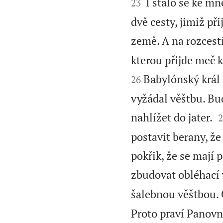


I stalo se ke m
23
dvě cesty, jimiž p
země. A na rozcestí
kterou přijde meč
Babylónský král s
26
vyžádal věštbu. Bu

nahlížet do jater.
2
postavit berany, že
pokřik, že se mají 
zbudovat obléhací 
šalebnou věštbou. 
Proto praví Panovn