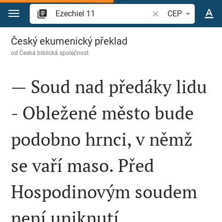
Přejít na obsah
Vyhledat biblický ve
CEP
Ezechiel 11
Český ekumenický překlad
od
Česká biblická společnost
— Soud nad předáky lidu
- Obležené město bude
podobno hrnci, v němž
se vaří maso. Před
Hospodinovým soudem
není uniknutí.