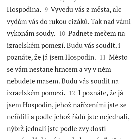


Hospodina.
Vyvedu vás z města, ale
9
vydám vás do rukou cizáků. Tak nad vámi


vykonám soudy.
Padnete mečem na
10
izraelském pomezí. Budu vás soudit, i


poznáte, že já jsem Hospodin.
Město
11
se vám nestane hrncem a vy v něm
nebudete masem. Budu vás soudit na


izraelském pomezí.
I poznáte, že já
12
jsem Hospodin, jehož nařízeními jste se
neřídili a podle jehož řádů jste nejednali,
nýbrž jednali jste podle zvyklostí