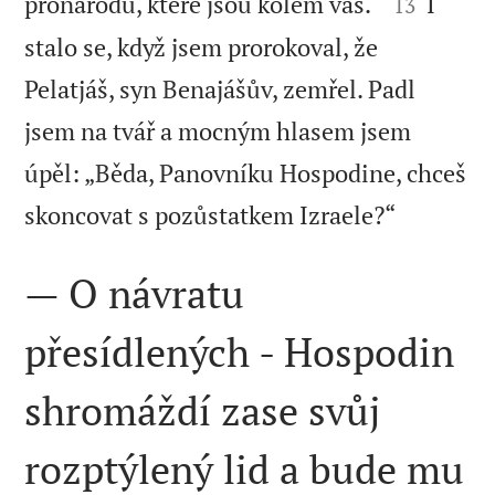


pronárodů, které jsou kolem vás.“
I
13
stalo se, když jsem prorokoval, že
Pelatjáš, syn Benajášův, zemřel. Padl
jsem na tvář a mocným hlasem jsem
úpěl: „Běda, Panovníku Hospodine, chceš

skoncovat s pozůstatkem Izraele?“
— O návratu
přesídlených - Hospodin
shromáždí zase svůj
rozptýlený lid a bude mu