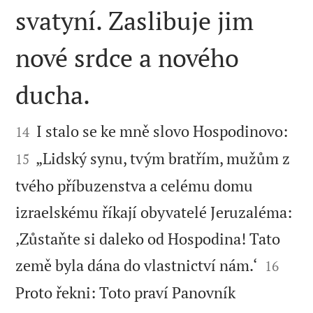
svatyní. Zaslibuje jim
nové srdce a nového
ducha.




I stalo se ke mně slovo Hospodinovo:
14
„Lidský synu, tvým bratřím, mužům z
15
tvého příbuzenstva a celému domu
izraelskému říkají obyvatelé Jeruzaléma:
‚Zůstaňte si daleko od Hospodina! Tato


země byla dána do vlastnictví nám.‘
16
Proto řekni: Toto praví Panovník