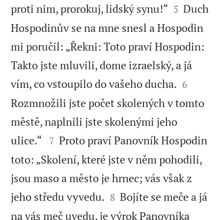


proti nim, prorokuj, lidský synu!“
Duch
5
Hospodinův se na mne snesl a Hospodin
mi poručil: „Řekni: Toto praví Hospodin:
Takto jste mluvili, dome izraelský, a já


vím, co vstoupilo do vašeho ducha.
6
Rozmnožili jste počet skolených v tomto
městě, naplnili jste skolenými jeho


ulice.“
Proto praví Panovník Hospodin
7
toto: „Skolení, které jste v něm pohodili,
jsou maso a město je hrnec; vás však z


jeho středu vyvedu.
Bojíte se meče a já
8
na vás meč uvedu, je výrok Panovníka