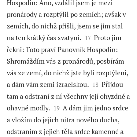
Hospodin: Ano, vzdálil jsem je mezi
pronárody a rozptýlil po zemích; avšak v
zemích, do nichž přišli, jsem se jim stal


na ten krátký čas svatyní.
Proto jim
17
řekni: Toto praví Panovník Hospodin:
Shromáždím vás z pronárodů, posbírám
vás ze zemí, do nichž jste byli rozptýleni,


a dám vám zemi izraelskou.
Přijdou
18
tam a odstraní z ní všechny její ohyzdné a


ohavné modly.
A dám jim jedno srdce
19
a vložím do jejich nitra nového ducha,
odstraním z jejich těla srdce kamenné a