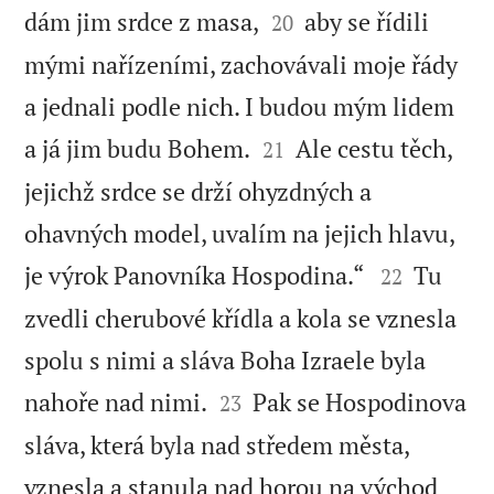


dám jim srdce z masa,
aby se řídili
20
mými nařízeními, zachovávali moje řády
a jednali podle nich. I budou mým lidem


a já jim budu Bohem.
Ale cestu těch,
21
jejichž srdce se drží ohyzdných a
ohavných model, uvalím na jejich hlavu,


je výrok Panovníka Hospodina.“
Tu
22
zvedli cherubové křídla a kola se vznesla
spolu s nimi a sláva Boha Izraele byla


nahoře nad nimi.
Pak se Hospodinova
23
sláva, která byla nad středem města,
vznesla a stanula nad horou na východ