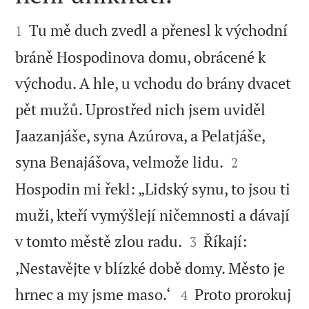


Tu mě duch zvedl a přenesl k východní
1
bráně Hospodinova domu, obrácené k
východu. A hle, u vchodu do brány dvacet
pět mužů. Uprostřed nich jsem uviděl
Jaazanjáše, syna Azúrova, a Pelatjáše,


syna Benajášova, velmože lidu.
2
Hospodin mi řekl: „Lidský synu, to jsou ti
muži, kteří vymýšlejí ničemnosti a dávají


v tomto městě zlou radu.
Říkají:
3
‚Nestavějte v blízké době domy. Město je


hrnec a my jsme maso.‘
Proto prorokuj
4