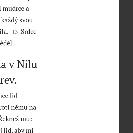
l mudrce a
 každý svou


ila.
Srdce
13

věděl.
a v Nilu
rev.
ce lid
proti němu na
Řekneš mu:
 lid, aby mi