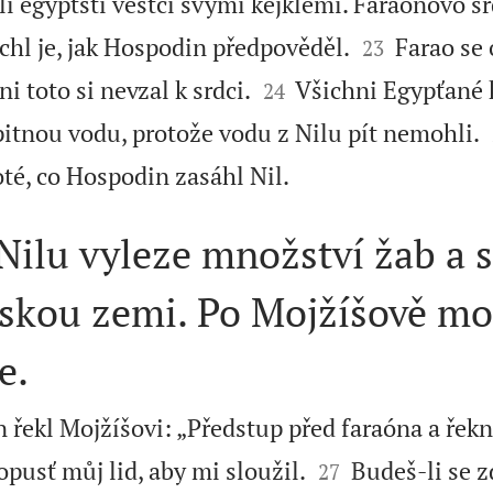
li egyptští věštci svými kejklemi. Faraónovo sr


chl je, jak Hospodin předpověděl.
Farao se o
23


i toto si nevzal k srdci.
Všichni Egypťané 
24
 pitnou vodu, protože vodu z Nilu pít nemohli.

té, co Hospodin zasáhl Nil.
Nilu vyleze množství žab a 
tskou zemi. Po Mojžíšově mo
e.
řekl Mojžíšovi: „Předstup před faraóna a řekn


pusť můj lid, aby mi sloužil.
Budeš-li se z
27