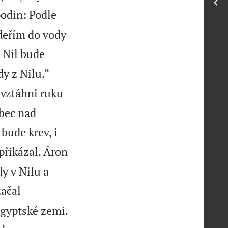
odin: Podle
udeřím do vody
a Nil bude


dy z Nilu.“
 vztáhni ruku
ůbec nad
bude krev, i
přikázal. Áron
y v Nilu a
začal

egyptské zemi.