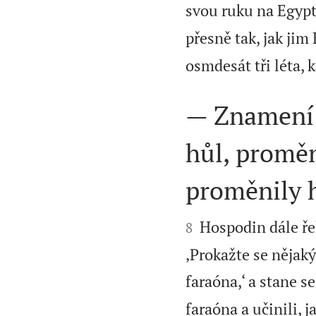
svou ruku na Egypt 
přesně tak, jak jim
osmdesát tři léta, 
— Znamení 
hůl, proměn
proměnily h


Hospodin dále ře
8
‚Prokažte se nějak
faraóna,‘ a stane s
faraóna a učinili, 