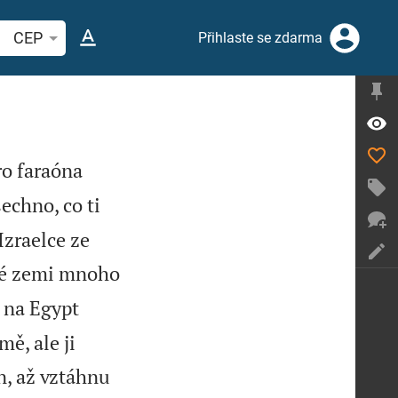
hledat biblický verš nebo slovo
CEP
Přihlaste se zdarma
ro faraóna
echno, co ti
Izraelce ze
ské zemi mnoho
 na Egypt
ě, ale ji
n, až vztáhnu