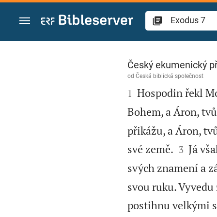
Přejít na obsah
Exodus 7
Český ekumenický p
od
Česká biblická společnost

Hospodin řekl Moj
1
Bohem, a Áron, tvů
přikážu, a Áron, tv


své země.
Já vša
3
svých znamení a z
svou ruku. Vyvedu z
postihnu velkými 