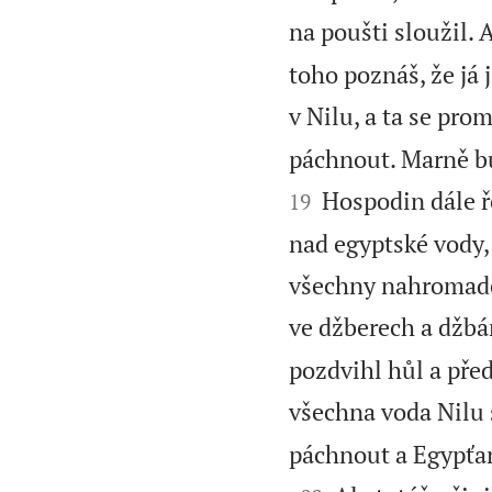
na poušti sloužil. 
toho poznáš, že já
v Nilu, a ta se prom
páchnout. Marně bu
Hospodin dále ře
19
nad egyptské vody,
všechny nahromaděn
ve džberech a džbá
pozdvihl hůl a před
všechna voda Nilu 
páchnout a Egypťan