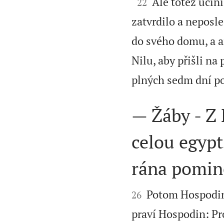

Ale totéž učini
22
zatvrdilo a neposle
do svého domu, a an
Nilu, aby přišli na
plných sedm dní po
— Žáby - Z 
celou egyp
rána pomin


Potom Hospodin 
26
praví Hospodin: Pro