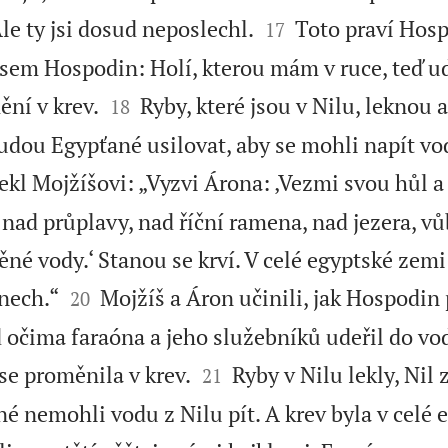


Ale ty jsi dosud neposlechl.
Toto praví Hosp
17
 jsem Hospodin: Holí, kterou mám v ruce, teď 


ění v krev.
Ryby, které jsou v Nilu, leknou 
18
dou Egypťané usilovat, aby se mohli napít vo
kl Mojžíšovi: „Vyzvi Árona: ‚Vezmi svou hůl a
 nad průplavy, nad říční ramena, nad jezera, v
é vody.‘ Stanou se krví. V celé egyptské zemi 


nech.“
Mojžíš a Áron učinili, jak Hospodin 
20
 očima faraóna a jeho služebníků udeřil do vod


se proměnila v krev.
Ryby v Nilu lekly, Nil 
21
é nemohli vodu z Nilu pít. A krev byla v celé 