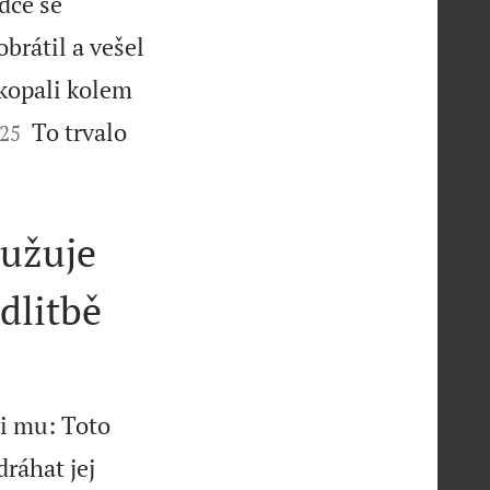
dce se
brátil a vešel
kopali kolem


To trvalo
25
sužuje
dlitbě
i mu: Toto
dráhat jej