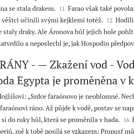


ona se stala drakem.
Farao však také povola
11


í věštci učinili svými kejklemi totéž.
Hodili
12
 staly draky. Ale Áronova hůl jejich hole pohlt
zatvrdilo a neposlechl je, jak Hospodin předpo
ÁNY - — Zkažení vod - Vod
oda Egypta je proměněna v k
ojžíšovi: „Srdce faraónovo je neoblomné. Nech
 faraónovi ráno. Až půjde k vodě, postav se na


si do ruky hůl, která se proměnila v hada.
16
ejů, mě k tobě posílá se vzkazem: Propusť můj