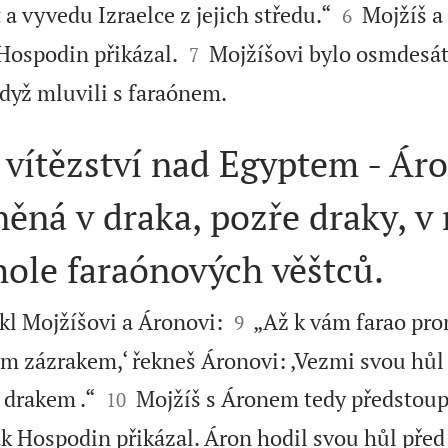


a vyvedu Izraelce z jejich středu.“
Mojžíš a 
6


 Hospodin přikázal.
Mojžíšovi bylo osmdesát 
7

když mluvili s faraónem.
vítězství nad Egyptem - Ár
ěná v draka, pozře draky, v 
ole faraónových věštců.


kl Mojžíšovi a Áronovi:
„Až k vám farao pro
9
ým zázrakem,‘ řekneš Áronovi: ‚Vezmi svou hůl 


e drakem .“
Mojžíš s Áronem tedy předstoupi
10
jak Hospodin přikázal. Áron hodil svou hůl před