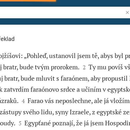
Vy
řeklad
žíšovi: „Pohleď, ustanovil jsem tě, abys byl p


j bratr, bude tvým prorokem.
Ty mu povíš vš
2
ůj bratr, bude mluvit s faraónem, aby propustil 
k zatvrdím faraónovo srdce a učiním v egypt


ázraků.
Farao vás neposlechne, ale já vložím
4
ástupy svého lidu, syny Izraele, z egyptské zem


soudy.
Egypťané poznají, že já jsem Hospodi
5