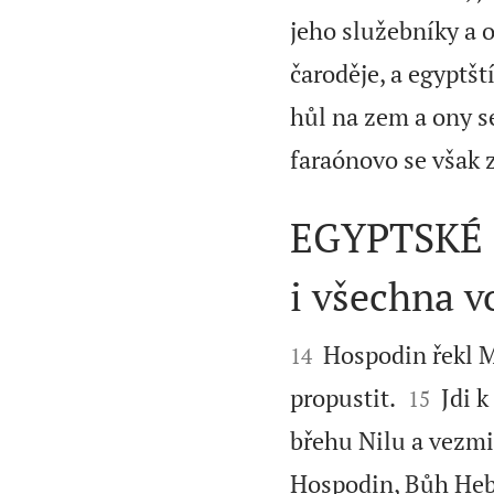
jeho služebníky a 
čaroděje, a egyptšt
hůl na zem a ony se
faraónovo se však 
EGYPTSKÉ R
i všechna v


Hospodin řekl M
14


propustit.
Jdi k
15
břehu Nilu a vezmi 
Hospodin, Bůh Hebr