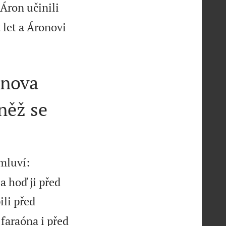
Áron učinili
let a Áronovi
onova
něž se
mluví:
a hoď ji před
li před
 faraóna i před