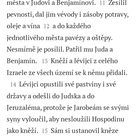


města v Judovi a Benjamínovi.
Zesílil
11
pevnosti, dal jim vévody i zásoby potravy,


oleje a vína
a do každého
12
jednotlivého města pavézy a oštěpy.
Nesmírně je posílil. Patřil mu Juda a


Benjamín.
Kněží a lévijci z celého
13

Izraele ze všech území se k němu přidali.

Lévijci opustili své pastviny i své
14
državy a odešli do Judska a do
Jeruzaléma, protože je Jarobeám se svými
syny vyloučil, aby nesloužili Hospodinu


jako kněží.
Sám si ustanovil kněze
15