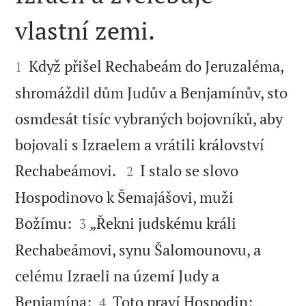
vlastní zemi.


Když přišel Rechabeám do Jeruzaléma,
1
shromáždil dům Judův a Benjamínův, sto
osmdesát tisíc vybraných bojovníků, aby
bojovali s Izraelem a vrátili království


Rechabeámovi.
I stalo se slovo
2
Hospodinovo k Šemajášovi, muži


Božímu:
„Řekni judskému králi
3
Rechabeámovi, synu Šalomounovu, a
celému Izraeli na území Judy a


Benjamína:
Toto praví Hospodin:
4