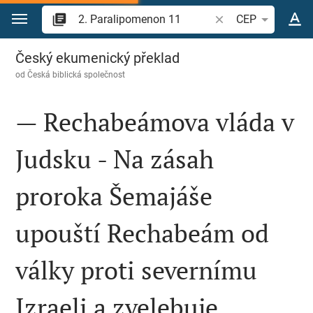
Přejít na obsah
Vyhledat biblický ve
CEP
2. Paralipomenon 11
Český ekumenický překlad
od
Česká biblická společnost
— Rechabeámova vláda v
Judsku - Na zásah
proroka Šemajáše
upouští Rechabeám od
války proti severnímu
Izraeli a zvelebuje