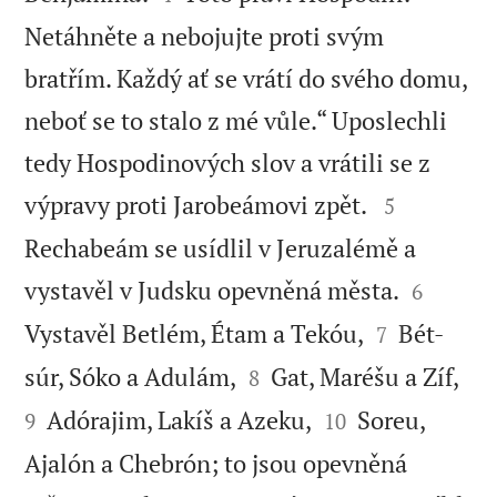
Netáhněte a nebojujte proti svým
bratřím. Každý ať se vrátí do svého domu,
neboť se to stalo z mé vůle.“ Uposlechli
tedy Hospodinových slov a vrátili se z


výpravy proti Jarobeámovi zpět.
5
Rechabeám se usídlil v Jeruzalémě a


vystavěl v Judsku opevněná města.
6


Vystavěl Betlém, Étam a Tekóu,
Bét-
7




súr, Sóko a Adulám,
Gat, Maréšu a Zíf,
8


Adórajim, Lakíš a Azeku,
Soreu,
9
10
Ajalón a Chebrón; to jsou opevněná