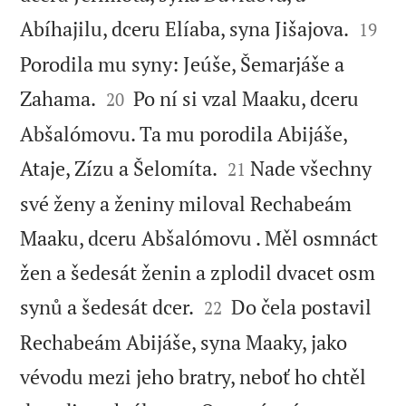


Abíhajilu, dceru Elíaba, syna Jišajova.
19
Porodila mu syny: Jeúše, Šemarjáše a


Zahama.
Po ní si vzal Maaku, dceru
20
Abšalómovu. Ta mu porodila Abijáše,


Ataje, Zízu a Šelomíta.
Nade všechny
21
své ženy a ženiny miloval Rechabeám
Maaku, dceru Abšalómovu . Měl osmnáct
žen a šedesát ženin a zplodil dvacet osm


synů a šedesát dcer.
Do čela postavil
22
Rechabeám Abijáše, syna Maaky, jako
vévodu mezi jeho bratry, neboť ho chtěl