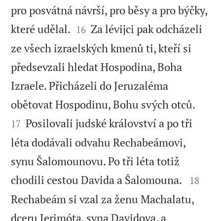
pro posvátná návrší, pro běsy a pro býčky,


které udělal.
Za lévijci pak odcházeli
16
ze všech izraelských kmenů ti, kteří si
předsevzali hledat Hospodina, Boha
Izraele. Přicházeli do Jeruzaléma


obětovat Hospodinu, Bohu svých otců.
Posilovali judské království a po tři
17
léta dodávali odvahu Rechabeámovi,
synu Šalomounovu. Po tři léta totiž


chodili cestou Davida a Šalomouna.
18
Rechabeám si vzal za ženu Machalatu,
dceru Jerimóta, syna Davidova, a