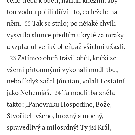
čeho třeba k oběti, nařídil kněžím, aby
tou vodou polili dříví i to, co leželo na


něm.
Tak se stalo; po nějaké chvíli
22
vysvitlo slunce předtím ukryté za mraky

a vzplanul veliký oheň, až všichni užasli.

Zatímco oheň trávil oběť, kněží se
23
všemi přítomnými vykonali modlitbu,
neboť když začal Jónatan, volali i ostatní


jako Nehemjáš.
Ta modlitba zněla
24
takto: „Panovníku Hospodine, Bože,
Stvořiteli všeho, hrozný a mocný,
spravedlivý a milosrdný! Ty jsi Král,