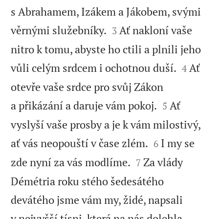
s Abrahamem, Izákem a Jákobem, svými


věrnými služebníky.
Ať nakloní vaše
3
nitro k tomu, abyste ho ctili a plnili jeho


vůli celým srdcem i ochotnou duší.
Ať
4
otevře vaše srdce pro svůj Zákon


a přikázání a daruje vám pokoj.
Ať
5
vyslyší vaše prosby a je k vám milostivý,


ať vás neopouští v čase zlém.
I my se
6


zde nyní za vás modlíme.
Za vlády
7
Démétria roku stého šedesátého
devátého jsme vám my, židé, napsali
v nejvyšší tísni, která na nás dolehla