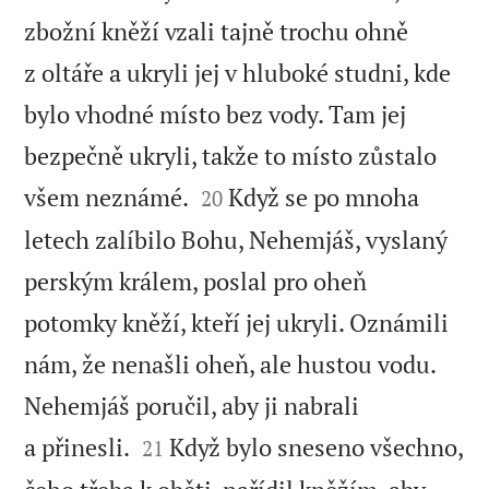
zbožní kněží vzali tajně trochu ohně
z oltáře a ukryli jej v hluboké studni, kde
bylo vhodné místo bez vody. Tam jej
bezpečně ukryli, takže to místo zůstalo


všem neznámé.
Když se po mnoha
20
letech zalíbilo Bohu, Nehemjáš, vyslaný
perským králem, poslal pro oheň
potomky kněží, kteří jej ukryli. Oznámili
nám, že nenašli oheň, ale hustou vodu.
Nehemjáš poručil, aby ji nabrali


a přinesli.
Když bylo sneseno všechno,
21