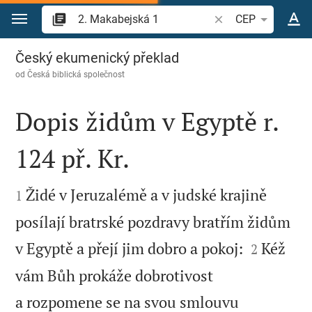
Přejít na obsah
Vyhledat biblický ve
CEP
2. Makabejská 1
Český ekumenický překlad
od
Česká biblická společnost
Dopis židům v Egyptě r.
124 př. Kr.


Židé v Jeruzalémě a v judské krajině
1
posílají bratrské pozdravy bratřím židům


v Egyptě a přejí jim dobro a pokoj:
Kéž
2
vám Bůh prokáže dobrotivost
a rozpomene se na svou smlouvu