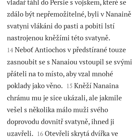
vladař táhl do Persie s vojskem, které se
zdálo být nepřemožitelné, byli v Nanaině
svatyni vlákáni do pasti a pobiti lstí


nastrojenou kněžími této svatyně.
Neboť Antiochos v předstírané touze
14
zasnoubit se s Nanaiou vstoupil se svými
přáteli na to místo, aby vzal mnohé


poklady jako věno.
Kněží Nanaina
15
chrámu mu je sice ukázali, ale jakmile
vešel s několika málo muži svého
doprovodu dovnitř svatyně, ihned ji


uzavřeli.
Otevřeli skrytá dvířka ve
16