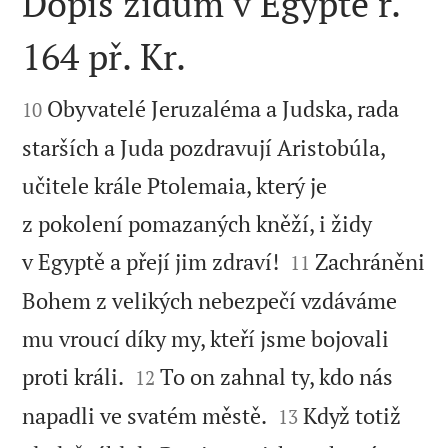
Dopis židům v Egyptě r.
164 př. Kr.


Obyvatelé Jeruzaléma a Judska, rada
10
starších a Juda pozdravují Aristobúla,
učitele krále Ptolemaia, který je
z pokolení pomazaných kněží, i židy


v Egyptě a přejí jim zdraví!
Zachráněni
11
Bohem z velikých nebezpečí vzdáváme
mu vroucí díky my, kteří jsme bojovali


proti králi.
To on zahnal ty, kdo nás
12


napadli ve svatém městě.
Když totiž
13