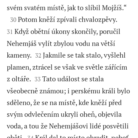

svém svatém místě, jak to slíbil Mojžíš.“



Potom kněží zpívali chvalozpěvy.
30
Když obětní úkony skončily, poručil
31
Nehemjáš vylít zbylou vodu na větší


kameny.
Jakmile se tak stalo, vyšlehl
32
plamen, ztrácel se však ve světle zářícím


z oltáře.
Tato událost se stala
33
všeobecně známou; i perskému králi bylo
sděleno, že se na místě, kde kněží před
svým odvlečením ukryli oheň, objevila
voda, a tou že Nehemjášovi lidé posvětili


oběti.
Král dal to místo ohradit, neboť
34