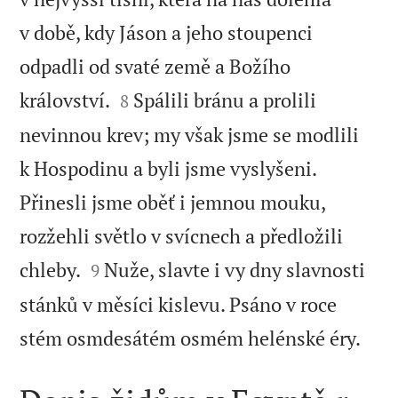
v době, kdy Jáson a jeho stoupenci
odpadli od svaté země a Božího


království.
Spálili bránu a prolili
8
nevinnou krev; my však jsme se modlili
k Hospodinu a byli jsme vyslyšeni.
Přinesli jsme oběť i jemnou mouku,
rozžehli světlo v svícnech a předložili


chleby.
Nuže, slavte i vy dny slavnosti
9
stánků v měsíci kislevu. Psáno v roce

stém osmdesátém osmém helénské éry.