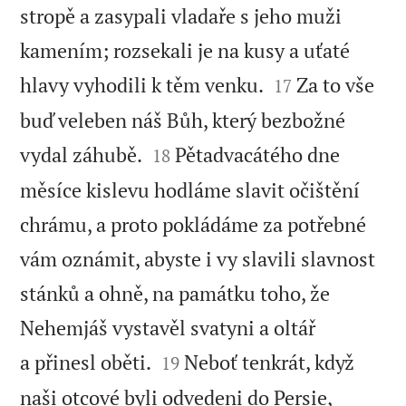
stropě a zasypali vladaře s jeho muži
kamením; rozsekali je na kusy a uťaté


hlavy vyhodili k těm venku.
Za to vše
17
buď veleben náš Bůh, který bezbožné


vydal záhubě.
Pětadvacátého dne
18
měsíce kislevu hodláme slavit očištění
chrámu, a proto pokládáme za potřebné
vám oznámit, abyste i vy slavili slavnost
stánků a ohně, na památku toho, že
Nehemjáš vystavěl svatyni a oltář


a přinesl oběti.
Neboť tenkrát, když
19
naši otcové byli odvedeni do Persie,