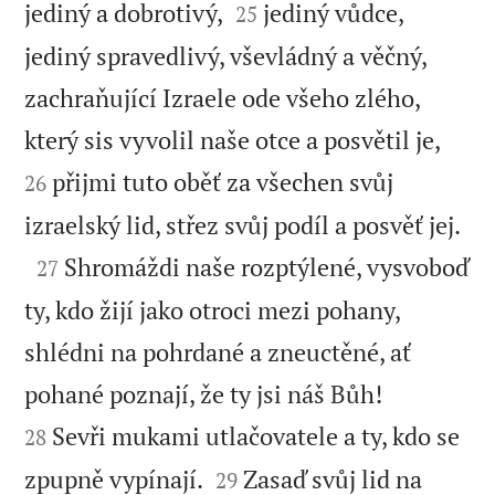


jediný a dobrotivý,
jediný vůdce,
25
jediný spravedlivý, vševládný a věčný,
zachraňující Izraele ode všeho zlého,


který sis vyvolil naše otce a posvětil je,
přijmi tuto oběť za všechen svůj
26

izraelský lid, střez svůj podíl a posvěť jej.

Shromáždi naše rozptýlené, vysvoboď
27
ty, kdo žijí jako otroci mezi pohany,
shlédni na pohrdané a zneuctěné, ať


pohané poznají, že ty jsi náš Bůh!
Sevři mukami utlačovatele a ty, kdo se
28


zpupně vypínají.
Zasaď svůj lid na
29