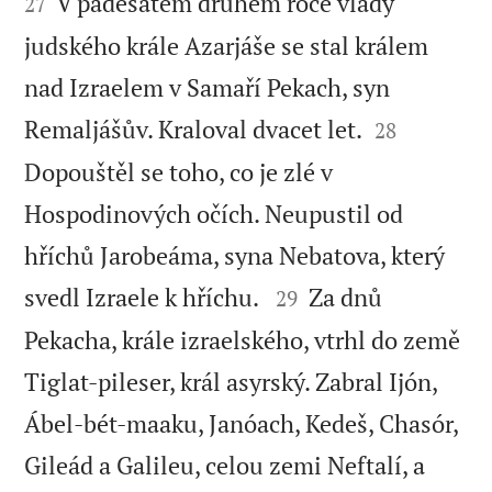


V padesátém druhém roce vlády
27
judského krále Azarjáše se stal králem
nad Izraelem v Samaří Pekach, syn


Remaljášův. Kraloval dvacet let.
28
Dopouštěl se toho, co je zlé v
Hospodinových očích. Neupustil od
hříchů Jarobeáma, syna Nebatova, který


svedl Izraele k hříchu.
Za dnů
29
Pekacha, krále izraelského, vtrhl do země
Tiglat-pileser, král asyrský. Zabral Ijón,
Ábel-bét-maaku, Janóach, Kedeš, Chasór,
Gileád a Galileu, celou zemi Neftalí, a