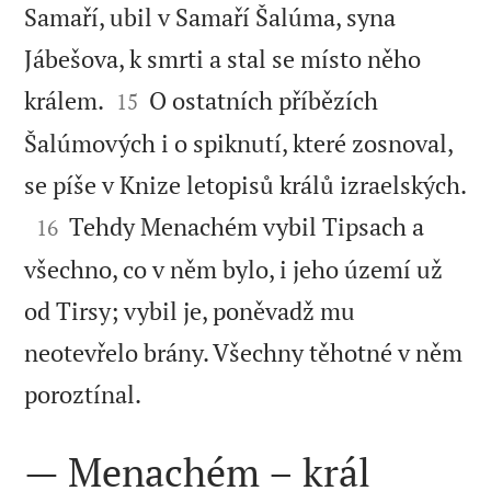
Samaří, ubil v Samaří Šalúma, syna
Jábešova, k smrti a stal se místo něho


králem.
O ostatních příbězích
15
Šalúmových i o spiknutí, které zosnoval,
se píše v Knize letopisů králů izraelských.


Tehdy Menachém vybil Tipsach a
16
všechno, co v něm bylo, i jeho území už
od Tirsy; vybil je, poněvadž mu
neotevřelo brány. Všechny těhotné v něm

poroztínal.
— Menachém – král