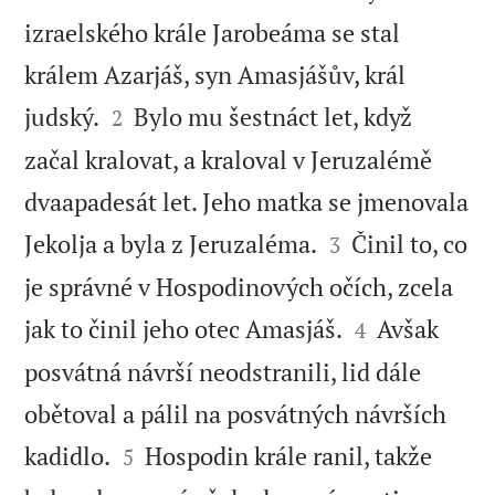
izraelského krále Jarobeáma se stal
králem Azarjáš, syn Amasjášův, král


judský.
Bylo mu šestnáct let, když
2
začal kralovat, a kraloval v Jeruzalémě
dvaapadesát let. Jeho matka se jmenovala


Jekolja a byla z Jeruzaléma.
Činil to, co
3
je správné v Hospodinových očích, zcela


jak to činil jeho otec Amasjáš.
Avšak
4
posvátná návrší neodstranili, lid dále
obětoval a pálil na posvátných návrších


kadidlo.
Hospodin krále ranil, takže
5