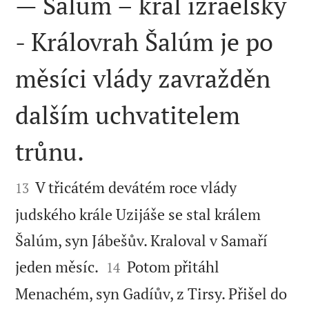
— Šalúm – král izraelský
- Královrah Šalúm je po
měsíci vlády zavražděn
dalším uchvatitelem
trůnu.


V třicátém devátém roce vlády
13
judského krále Uzijáše se stal králem
Šalúm, syn Jábešův. Kraloval v Samaří


jeden měsíc.
Potom přitáhl
14
Menachém, syn Gadíův, z Tirsy. Přišel do