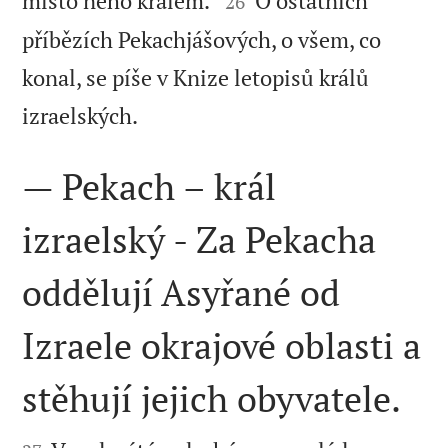
místo něho králem.
O ostatních
26
příbězích Pekachjášových, o všem, co
konal, se píše v Knize letopisů králů

izraelských.
— Pekach – král
izraelský - Za Pekacha
oddělují Asyřané od
Izraele okrajové oblasti a
stěhují jejich obyvatele.