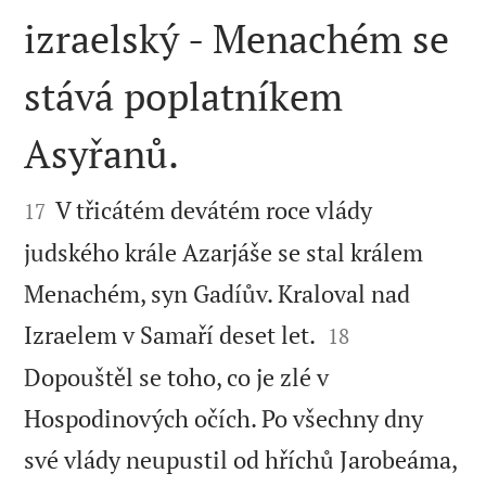
izraelský - Menachém se
stává poplatníkem
Asyřanů.


V třicátém devátém roce vlády
17
judského krále Azarjáše se stal králem
Menachém, syn Gadíův. Kraloval nad


Izraelem v Samaří deset let.
18
Dopouštěl se toho, co je zlé v
Hospodinových očích. Po všechny dny
své vlády neupustil od hříchů Jarobeáma,