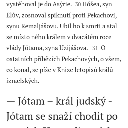


vystěhoval je do Asýrie.
Hóšea, syn
30
Élův, zosnoval spiknutí proti Pekachovi,
synu Remaljášovu. Ubil ho k smrti a stal
se místo něho králem v dvacátém roce


vlády Jótama, syna Uzijášova.
O
31
ostatních příbězích Pekachových, o všem,
co konal, se píše v Knize letopisů králů

izraelských.
— Jótam – král judský -
Jótam se snaží chodit po