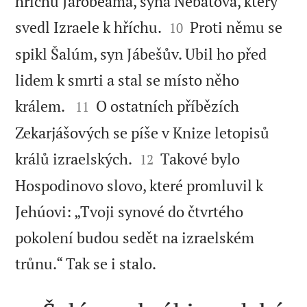
hříchů Jarobeáma, syna Nebatova, který


svedl Izraele k hříchu.
Proti němu se
10
spikl Šalúm, syn Jábešův. Ubil ho před
lidem k smrti a stal se místo něho


králem.
O ostatních příbězích
11
Zekarjášových se píše v Knize letopisů


králů izraelských.
Takové bylo
12
Hospodinovo slovo, které promluvil k
Jehúovi: „Tvoji synové do čtvrtého
pokolení budou sedět na izraelském

trůnu.“ Tak se i stalo.