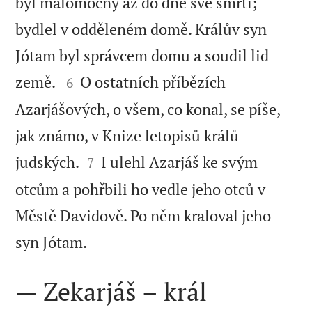
byl malomocný až do dne své smrti;
bydlel v odděleném domě. Králův syn
Jótam byl správcem domu a soudil lid


země.
O ostatních příbězích
6
Azarjášových, o všem, co konal, se píše,
jak známo, v Knize letopisů králů


judských.
I ulehl Azarjáš ke svým
7
otcům a pohřbili ho vedle jeho otců v
Městě Davidově. Po něm kraloval jeho

syn Jótam.
— Zekarjáš – král