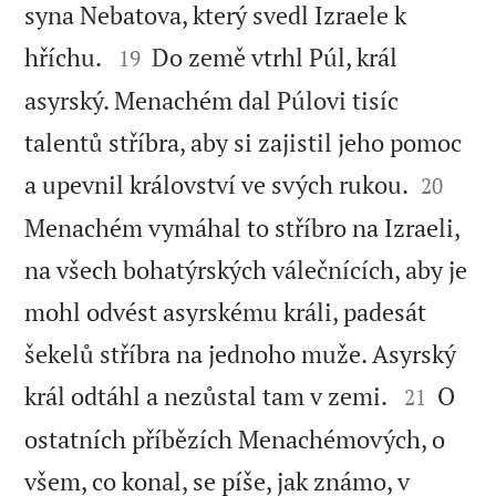
syna Nebatova, který svedl Izraele k


hříchu.
Do země vtrhl Púl, král
19
asyrský. Menachém dal Púlovi tisíc
talentů stříbra, aby si zajistil jeho pomoc


a upevnil království ve svých rukou.
20
Menachém vymáhal to stříbro na Izraeli,
na všech bohatýrských válečnících, aby je
mohl odvést asyrskému králi, padesát
šekelů stříbra na jednoho muže. Asyrský


král odtáhl a nezůstal tam v zemi.
O
21
ostatních příbězích Menachémových, o
všem, co konal, se píše, jak známo, v