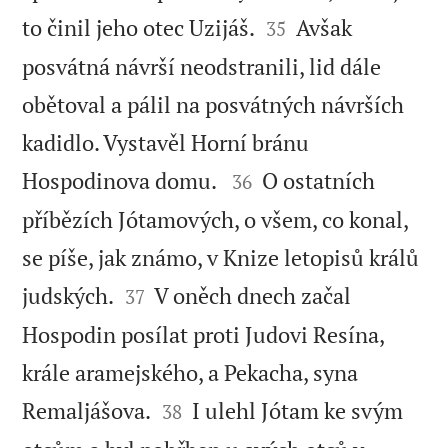


to činil jeho otec Uzijáš.
Avšak
35
posvátná návrší neodstranili, lid dále
obětoval a pálil na posvátných návrších
kadidlo. Vystavěl Horní bránu


Hospodinova domu.
O ostatních
36
příbězích Jótamových, o všem, co konal,
se píše, jak známo, v Knize letopisů králů


judských.
V oněch dnech začal
37
Hospodin posílat proti Judovi Resína,
krále aramejského, a Pekacha, syna


Remaljášova.
I ulehl Jótam ke svým
38