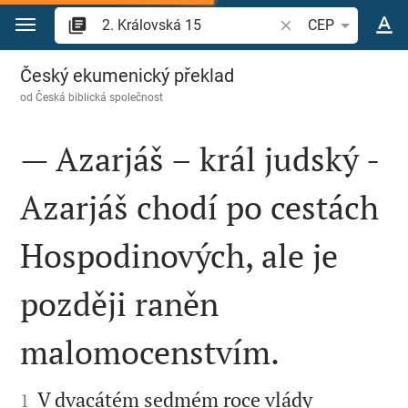
Přejít na obsah
Vyhledat biblický ve
CEP
2. Královská 15
Český ekumenický překlad
od
Česká biblická společnost
— Azarjáš – král judský -
Azarjáš chodí po cestách
Hospodinových, ale je
později raněn
malomocenstvím.


V dvacátém sedmém roce vlády
1