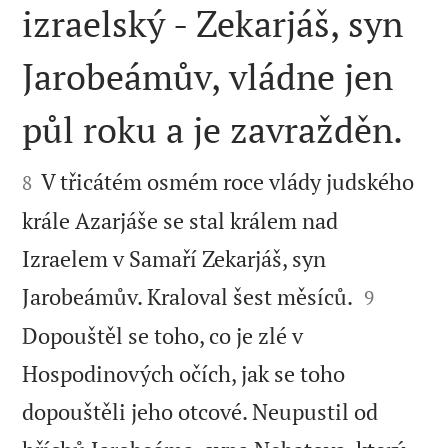
izraelský - Zekarjáš, syn
Jarobeámův, vládne jen
půl roku a je zavražděn.


V třicátém osmém roce vlády judského
8
krále Azarjáše se stal králem nad
Izraelem v Samaří Zekarjáš, syn


Jarobeámův. Kraloval šest měsíců.
9
Dopouštěl se toho, co je zlé v
Hospodinových očích, jak se toho
dopouštěli jeho otcové. Neupustil od