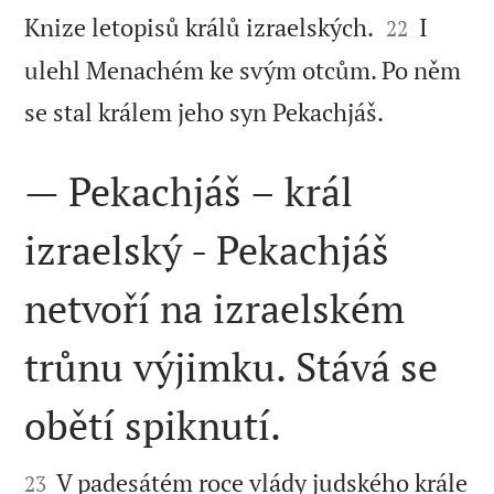


Knize letopisů králů izraelských.
I
22
ulehl Menachém ke svým otcům. Po něm

se stal králem jeho syn Pekachjáš.
— Pekachjáš – král
izraelský - Pekachjáš
netvoří na izraelském
trůnu výjimku. Stává se
obětí spiknutí.


V padesátém roce vlády judského krále
23