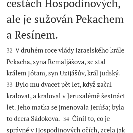
cestách Hospodinových,
ale je sužován Pekachem
a Resínem.


V druhém roce vlády izraelského krále
32
Pekacha, syna Remaljášova, se stal


králem Jótam, syn Uzijášův, král judský.
Bylo mu dvacet pět let, když začal
33
kralovat, a kraloval v Jeruzalémě šestnáct
let. Jeho matka se jmenovala Jerúša; byla


to dcera Sádokova.
Činil to, co je
34
správné v Hospodinových očích, zcela jak