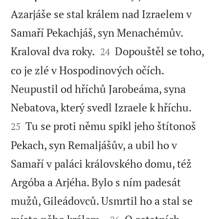
Azarjáše se stal králem nad Izraelem v
Samaří Pekachjáš, syn Menachémův.


Kraloval dva roky.
Dopouštěl se toho,
24
co je zlé v Hospodinových očích.
Neupustil od hříchů Jarobeáma, syna


Nebatova, který svedl Izraele k hříchu.
Tu se proti němu spikl jeho štítonoš
25
Pekach, syn Remaljášův, a ubil ho v
Samaří v paláci královského domu, též
Argóba a Arjéha. Bylo s ním padesát
mužů, Gileádovců. Usmrtil ho a stal se

