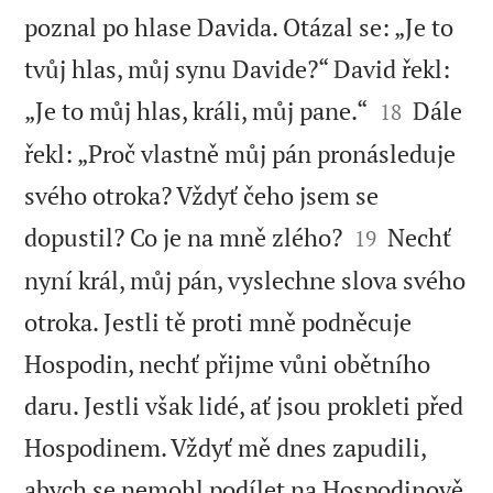
poznal po hlase Davida. Otázal se: „Je to
tvůj hlas, můj synu Davide?“ David řekl:


„Je to můj hlas, králi, můj pane.“
Dále
18
řekl: „Proč vlastně můj pán pronásleduje
svého otroka? Vždyť čeho jsem se


dopustil? Co je na mně zlého?
Nechť
19
nyní král, můj pán, vyslechne slova svého
otroka. Jestli tě proti mně podněcuje
Hospodin, nechť přijme vůni obětního
daru. Jestli však lidé, ať jsou prokleti před
Hospodinem. Vždyť mě dnes zapudili,
abych se nemohl podílet na Hospodinově