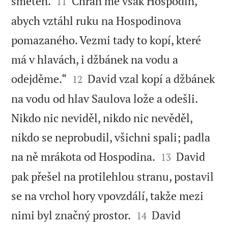


smeten.
Chraň mě však Hospodin,
11
abych vztáhl ruku na Hospodinova
pomazaného. Vezmi tady to kopí, které
má v hlavách, i džbánek na vodu a


odejděme.“
David vzal kopí a džbánek
12
na vodu od hlav Saulova lože a odešli.
Nikdo nic neviděl, nikdo nic nevěděl,
nikdo se neprobudil, všichni spali; padla


na ně mrákota od Hospodina.
David
13
pak přešel na protilehlou stranu, postavil
se na vrchol hory vpovzdálí, takže mezi


nimi byl značný prostor.
David
14