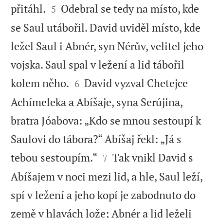


přitáhl.
Odebral se tedy na místo, kde
5
se Saul utábořil. David uviděl místo, kde
ležel Saul i Abnér, syn Nérův, velitel jeho
vojska. Saul spal v ležení a lid tábořil


kolem něho.
David vyzval Chetejce
6
Achímeleka a Abíšaje, syna Serújina,
bratra Jóabova: „Kdo se mnou sestoupí k
Saulovi do tábora?“ Abíšaj řekl: „Já s


tebou sestoupím.“
Tak vnikl David s
7
Abíšajem v noci mezi lid, a hle, Saul leží,
spí v ležení a jeho kopí je zabodnuto do
země v hlavách lože; Abnér a lid leželi