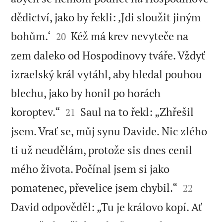
dědictví, jako by řekli: ‚Jdi sloužit jiným


bohům.‘
Kéž má krev nevyteče na
20
zem daleko od Hospodinovy tváře. Vždyť
izraelský král vytáhl, aby hledal pouhou
blechu, jako by honil po horách


koroptev.“
Saul na to řekl: „Zhřešil
21
jsem. Vrať se, můj synu Davide. Nic zlého
ti už neudělám, protože sis dnes cenil
mého života. Počínal jsem si jako


pomatenec, převelice jsem chybil.“
22
David odpověděl: „Tu je královo kopí. Ať