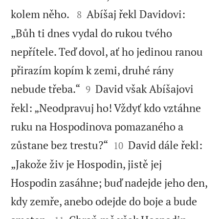


kolem něho.
Abíšaj řekl Davidovi:
8
„Bůh ti dnes vydal do rukou tvého
nepřítele. Teď dovol, ať ho jedinou ranou
přirazím kopím k zemi, druhé rány


nebude třeba.“
David však Abíšajovi
9
řekl: „Neodpravuj ho! Vždyť kdo vztáhne
ruku na Hospodinova pomazaného a


zůstane bez trestu?“
David dále řekl:
10
„Jakože živ je Hospodin, jistě jej
Hospodin zasáhne; buď nadejde jeho den,
kdy zemře, anebo odejde do boje a bude