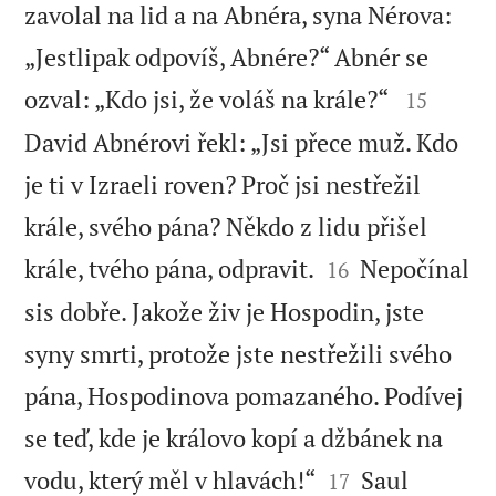
zavolal na lid a na Abnéra, syna Nérova:
„Jestlipak odpovíš, Abnére?“ Abnér se


ozval: „Kdo jsi, že voláš na krále?“
15
David Abnérovi řekl: „Jsi přece muž. Kdo
je ti v Izraeli roven? Proč jsi nestřežil
krále, svého pána? Někdo z lidu přišel


krále, tvého pána, odpravit.
Nepočínal
16
sis dobře. Jakože živ je Hospodin, jste
syny smrti, protože jste nestřežili svého
pána, Hospodinova pomazaného. Podívej
se teď, kde je královo kopí a džbánek na


vodu, který měl v hlavách!“
Saul
17