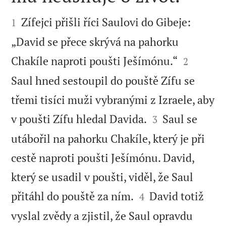


Zífejci přišli říci Saulovi do Gibeje:
1
„David se přece skrývá na pahorku


Chakíle naproti poušti Ješímónu.“
2
Saul hned sestoupil do pouště Zífu se
třemi tisíci muži vybranými z Izraele, aby


v poušti Zífu hledal Davida.
Saul se
3
utábořil na pahorku Chakíle, který je při
cestě naproti poušti Ješímónu. David,
který se usadil v poušti, viděl, že Saul


přitáhl do pouště za ním.
David totiž
4
vyslal zvědy a zjistil, že Saul opravdu