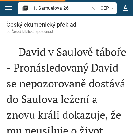
Přejít na obsah
Vyhledat biblický ve
CEP
1. Samuelova 26
Český ekumenický překlad
od
Česká biblická společnost
— David v Saulově táboře
- Pronásledovaný David
se nepozorovaně dostává
do Saulova ležení a
znovu králi dokazuje, že
mu neusiluje o život.