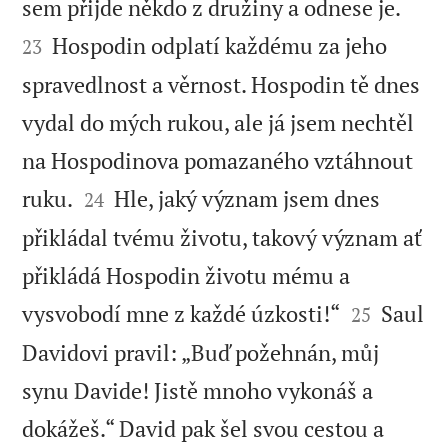


sem přijde někdo z družiny a odnese je.
Hospodin odplatí každému za jeho
23
spravedlnost a věrnost. Hospodin tě dnes
vydal do mých rukou, ale já jsem nechtěl
na Hospodinova pomazaného vztáhnout


ruku.
Hle, jaký význam jsem dnes
24
přikládal tvému životu, takový význam ať
přikládá Hospodin životu mému a


vysvobodí mne z každé úzkosti!“
Saul
25
Davidovi pravil: „Buď požehnán, můj
synu Davide! Jistě mnoho vykonáš a
dokážeš.“ David pak šel svou cestou a