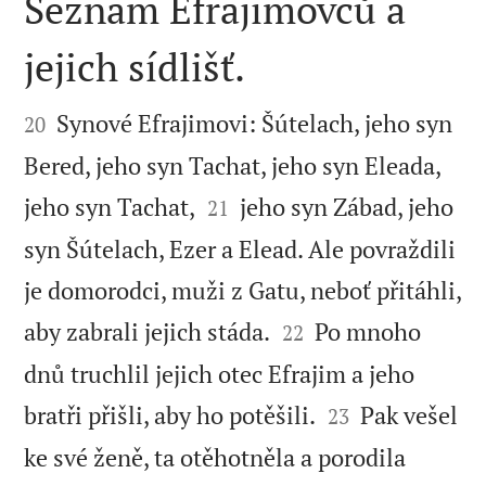
Seznam Efrajimovců a
jejich sídlišť.


Synové Efrajimovi: Šútelach, jeho syn
20
Bered, jeho syn Tachat, jeho syn Eleada,


jeho syn Tachat,
jeho syn Zábad, jeho
21
syn Šútelach, Ezer a Elead. Ale povraždili
je domorodci, muži z Gatu, neboť přitáhli,


aby zabrali jejich stáda.
Po mnoho
22
dnů truchlil jejich otec Efrajim a jeho


bratři přišli, aby ho potěšili.
Pak vešel
23
ke své ženě, ta otěhotněla a porodila