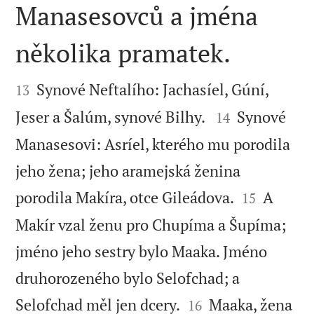
Manasesovců a jména
několika pramatek.


Synové Neftalího: Jachasíel, Gúní,
13


Jeser a Šalúm, synové Bilhy.
Synové
14
Manasesovi: Asríel, kterého mu porodila
jeho žena; jeho aramejská ženina


porodila Makíra, otce Gileádova.
A
15
Makír vzal ženu pro Chupíma a Šupíma;
jméno jeho sestry bylo Maaka. Jméno
druhorozeného bylo Selofchad; a


Selofchad měl jen dcery.
Maaka, žena
16