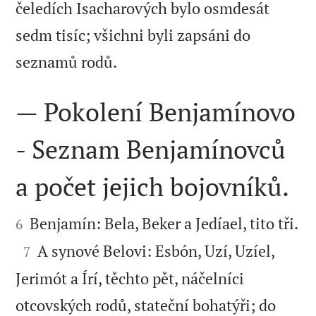
čeledích Isacharových bylo osmdesát
sedm tisíc; všichni byli zapsáni do

seznamů rodů.
— Pokolení Benjamínovo
- Seznam Benjamínovců
a počet jejich bojovníků.



Benjamín: Bela, Beker a Jedíael, tito tři.
6

A synové Belovi: Esbón, Uzí, Uzíel,
7
Jerimót a Írí, těchto pět, náčelníci
otcovských rodů, stateční bohatýři; do