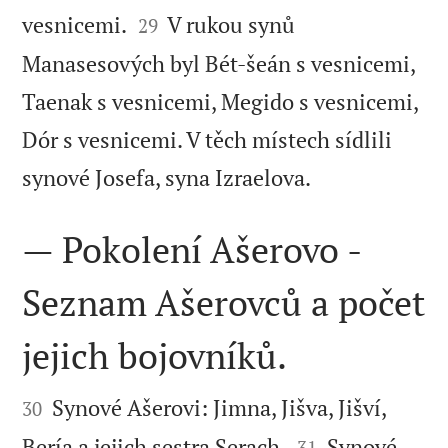


vesnicemi.
V rukou synů
29
Manasesových byl Bét-šeán s vesnicemi,
Taenak s vesnicemi, Megido s vesnicemi,
Dór s vesnicemi. V těch místech sídlili

synové Josefa, syna Izraelova.
— Pokolení Ašerovo -
Seznam Ašerovců a počet
jejich bojovníků.


Synové Ašerovi: Jimna, Jišva, Jišví,
30


Bería a jejich sestra Serach.
Synové
31