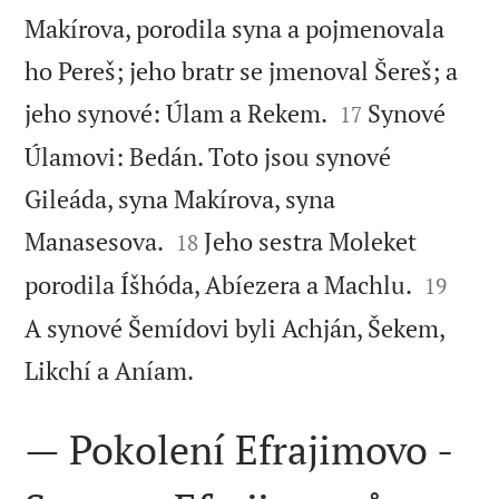
Makírova, porodila syna a pojmenovala
ho Pereš; jeho bratr se jmenoval Šereš; a


jeho synové: Úlam a Rekem.
Synové
17
Úlamovi: Bedán. Toto jsou synové
Gileáda, syna Makírova, syna


Manasesova.
Jeho sestra Moleket
18


porodila Íšhóda, Abíezera a Machlu.
19
A synové Šemídovi byli Achján, Šekem,

Likchí a Aníam.
— Pokolení Efrajimovo -