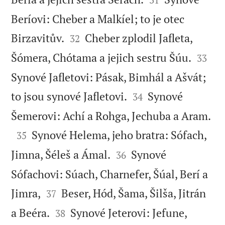
Beríovi: Cheber a Malkíel; to je otec


Birzavitův.
Cheber zplodil Jafleta,
32


Šómera, Chótama a jejich sestru Šúu.
33
Synové Jafletovi: Pásak, Bimhál a Ašvát;


to jsou synové Jafletovi.
Synové
34

Šemerovi: Achí a Rohga, Jechuba a Aram.

Synové Helema, jeho bratra: Sófach,
35


Jimna, Šéleš a Ámal.
Synové
36
Sófachovi: Súach, Charnefer, Šúal, Berí a


Jimra,
Beser, Hód, Šama, Šilša, Jitrán
37


a Beéra.
Synové Jeterovi: Jefune,
38