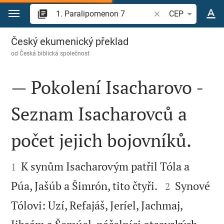
Přejít na obsah
Vyhledat biblický ve
CEP
1. Paralipomenon 7
Český ekumenický překlad
od
Česká biblická společnost
— Pokolení Isacharovo -
Seznam Isacharovců a
počet jejich bojovníků.


K synům Isacharovým patřil Tóla a
1


Púa, Jašúb a Šimrón, tito čtyři.
Synové
2
Tólovi: Uzí, Refajáš, Jeríel, Jachmaj,