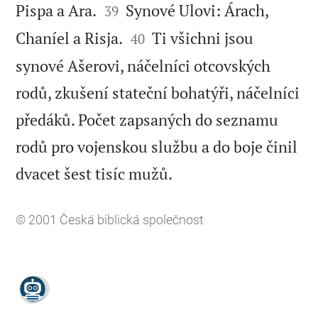


Pispa a Ara.
Synové Ulovi: Árach,
39


Chaníel a Risja.
Ti všichni jsou
40
synové Ašerovi, náčelníci otcovských
rodů, zkušení stateční bohatýři, náčelníci
předáků. Počet zapsaných do seznamu
rodů pro vojenskou službu a do boje činil

dvacet šest tisíc mužů.
© 2001
Česká biblická společnost