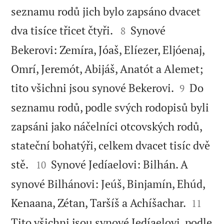
seznamu rodů jich bylo zapsáno dvacet


dva tisíce třicet čtyři.
Synové
8
Bekerovi: Zemíra, Jóaš, Elíezer, Eljóenaj,
Omrí, Jeremót, Abijáš, Anatót a Alemet;


tito všichni jsou synové Bekerovi.
Do
9
seznamu rodů, podle svých rodopisů byli
zapsáni jako náčelníci otcovských rodů,
stateční bohatýři, celkem dvacet tisíc dvě


stě.
Synové Jedíaelovi: Bilhán. A
10
synové Bilhánovi: Jeúš, Binjamín, Ehúd,


Kenaana, Zétan, Taršíš a Achíšachar.
11
Tito všichni jsou synové Jedíaelovi, podle