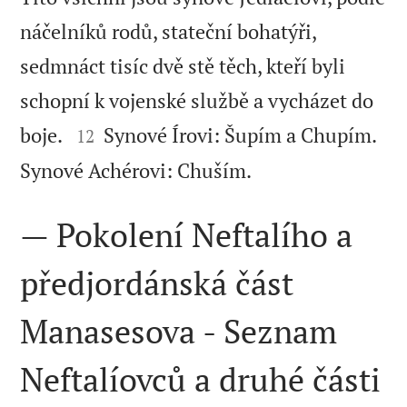
náčelníků rodů, stateční bohatýři,
sedmnáct tisíc dvě stě těch, kteří byli
schopní k vojenské službě a vycházet do


boje.
Synové Írovi: Šupím a Chupím.
12

Synové Achérovi: Chuším.
— Pokolení Neftalího a
předjordánská část
Manasesova - Seznam
Neftalíovců a druhé části