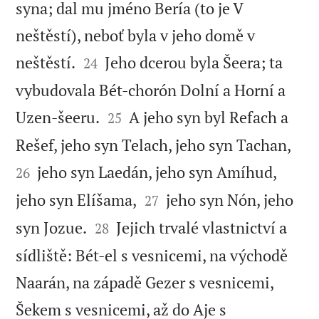
syna; dal mu jméno Bería (to je V
neštěstí), neboť byla v jeho domě v


neštěstí.
Jeho dcerou byla Šeera; ta
24
vybudovala Bét-chorón Dolní a Horní a


Uzen-šeeru.
A jeho syn byl Refach a
25


Rešef, jeho syn Telach, jeho syn Tachan,
jeho syn Laedán, jeho syn Amíhud,
26


jeho syn Elíšama,
jeho syn Nón, jeho
27


syn Jozue.
Jejich trvalé vlastnictví a
28
sídliště: Bét-el s vesnicemi, na východě
Naarán, na západě Gezer s vesnicemi,
Šekem s vesnicemi, až do Aje s