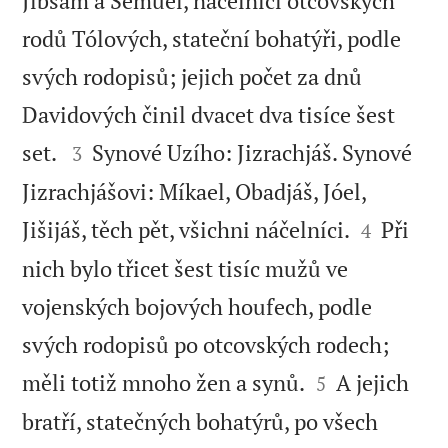
Jibsám a Šemúel, náčelníci otcovských
rodů Tólových, stateční bohatýři, podle
svých rodopisů; jejich počet za dnů
Davidových činil dvacet dva tisíce šest


set.
Synové Uzího: Jizrachjáš. Synové
3
Jizrachjášovi: Míkael, Obadjáš, Jóel,


Jišijáš, těch pět, všichni náčelníci.
Při
4
nich bylo třicet šest tisíc mužů ve
vojenských bojových houfech, podle
svých rodopisů po otcovských rodech;


měli totiž mnoho žen a synů.
A jejich
5
bratří, statečných bohatýrů, po všech