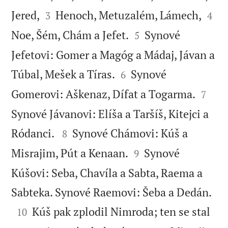




Jered,
Henoch, Metuzalém, Lámech,
3
4


Noe, Šém, Chám a Jefet.
Synové
5
Jefetovi: Gomer a Magóg a Mádaj, Jávan a


Túbal, Mešek a Tíras.
Synové
6


Gomerovi: Aškenaz, Dífat a Togarma.
7
Synové Jávanovi: Elíša a Taršíš, Kitejci a


Ródanci.
Synové Chámovi: Kúš a
8


Misrajim, Pút a Kenaan.
Synové
9
Kúšovi: Seba, Chavíla a Sabta, Raema a

Sabteka. Synové Raemovi: Šeba a Dedán.

Kúš pak zplodil Nimroda; ten se stal
10