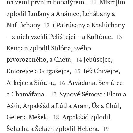


na zemi prvním bohatýrem.
Misrajim
11
zplodil Lúďany a Anámce, Lehábany a


Naftúchany
i Patrúsany a Kaslúchany
12


– z nich vzešli Pelištejci – a Kaftórce.
13
Kenaan zplodil Sidóna, svého


prvorozeného, a Chéta,
Jebúsejce,
14


Emorejce a Girgašejce,
též Chivejce,
15


Arkejce a Síňana,
Arváďana, Semárce
16


a Chamáťana.
Synové Šémovi: Élam a
17
Ašúr, Arpakšád a Lúd a Aram, Ús a Chúl,


Geter a Mešek.
Arpakšád zplodil
18


Šelacha a Šelach zplodil Hebera.
19