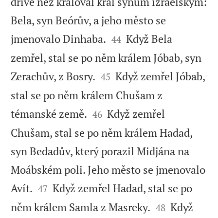
dříve než kraloval král synům izraelským:
Bela, syn Beórův, a jeho město se


jmenovalo Dinhaba.
Když Bela
44
zemřel, stal se po něm králem Jóbab, syn


Zerachův, z Bosry.
Když zemřel Jóbab,
45
stal se po něm králem Chušam z


témanské země.
Když zemřel
46
Chušam, stal se po něm králem Hadad,
syn Bedadův, který porazil Midjána na
Moábském poli. Jeho město se jmenovalo


Avít.
Když zemřel Hadad, stal se po
47


něm králem Samla z Masreky.
Když
48