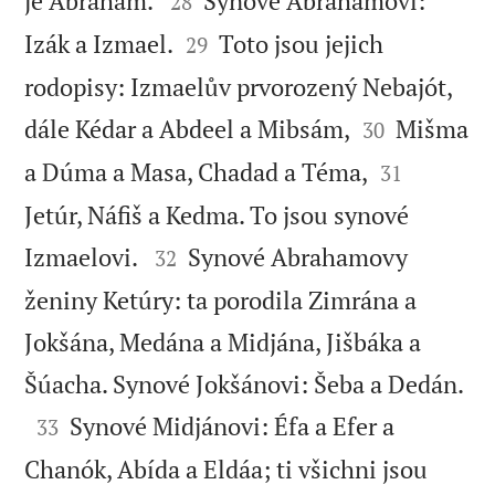
je Abraham.
Synové Abrahamovi:
28


Izák a Izmael.
Toto jsou jejich
29
rodopisy: Izmaelův prvorozený Nebajót,


dále Kédar a Abdeel a Mibsám,
Mišma
30


a Dúma a Masa, Chadad a Téma,
31
Jetúr, Náfiš a Kedma. To jsou synové


Izmaelovi.
Synové Abrahamovy
32
ženiny Ketúry: ta porodila Zimrána a
Jokšána, Medána a Midjána, Jišbáka a

Šúacha. Synové Jokšánovi: Šeba a Dedán.

Synové Midjánovi: Éfa a Efer a
33
Chanók, Abída a Eldáa; ti všichni jsou