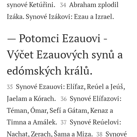


synové Ketúřini.
Abraham zplodil
34

Izáka. Synové Izákovi: Ezau a Izrael.
— Potomci Ezauovi -
Výčet Ezauových synů a
edómských králů.


Synové Ezauovi: Elífaz, Reúel a Jeúš,
35


Jaelam a Kórach.
Synové Elífazovi:
36
Téman, Ómar, Sefí a Gátam, Kenaz a


Timna a Amálek.
Synové Reúelovi:
37


Nachat, Zerach, Šama a Miza.
Synové
38