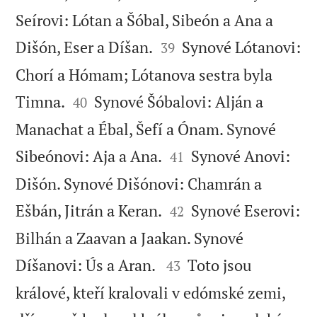
Seírovi: Lótan a Šóbal, Sibeón a Ana a


Dišón, Eser a Díšan.
Synové Lótanovi:
39
Chorí a Hómam; Lótanova sestra byla


Timna.
Synové Šóbalovi: Alján a
40
Manachat a Ébal, Šefí a Ónam. Synové


Sibeónovi: Aja a Ana.
Synové Anovi:
41
Dišón. Synové Dišónovi: Chamrán a


Ešbán, Jitrán a Keran.
Synové Eserovi:
42
Bilhán a Zaavan a Jaakan. Synové


Díšanovi: Ús a Aran.
Toto jsou
43
králové, kteří kralovali v edómské zemi,