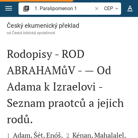
Přejít na obsah
Vyhledat biblický ve
CEP
1. Paralipomenon 1
Český ekumenický překlad
od
Česká biblická společnost
Rodopisy - ROD
ABRAHAMůV - — Od
Adama k Izraelovi -
Seznam praotců a jejich
rodů.




Adam, Šét, Enóš,
Kénan, Mahalalel,
1
2