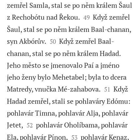
zemřel Samla, stal se po něm králem Šaul


z Rechobótu nad Řekou.
Když zemřel
49
Šaul, stal se po něm králem Baal-chanan,


syn Akbórův.
Když zemřel Baal-
50
chanan, stal se po něm králem Hadad.
Jeho město se jmenovalo Paí a jméno
jeho ženy bylo Mehetabel; byla to dcera


Matredy, vnučka Mé-zahabova.
Když
51
Hadad zemřel, stali se pohlaváry Edómu:
pohlavár Timna, pohlavár Alja, pohlavár


Jetet,
pohlavár Oholíbama, pohlavár
52


Ela, pohlavár Pínon,
pohlavár Kenaz,
53