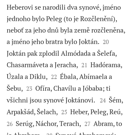
Heberovi se narodili dva synové, jméno
jednoho bylo Peleg (to je Rozčlenění),
neboť za jeho dnů byla země rozčleněna,


a jméno jeho bratra bylo Joktán.
20
Joktán pak zplodil Almódada a Šelefa,


Chasarmáveta a Jeracha,
Hadórama,
21


Úzala a Diklu,
Ébala, Abímaela a
22


Šebu,
Ofíra, Chavílu a Jóbaba; ti
23


všichni jsou synové Joktánovi.
Šém,
24




Arpakšád, Šelach,
Heber, Peleg, Reú,
25


Serúg, Náchor, Terach,
Abram, to
26
27

