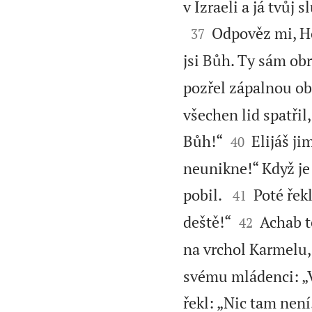
v Izraeli a já tvůj

Odpověz mi, Ho
37
jsi Bůh. Ty sám obr
pozřel zápalnou obě
všechen lid spatřil


Bůh!“
Elijáš ji
40
neunikne!“ Když je 


pobil.
Poté řekl
41


deště!“
Achab te
42
na vrchol Karmelu, 
svému mládenci: „V
řekl: „Nic tam není