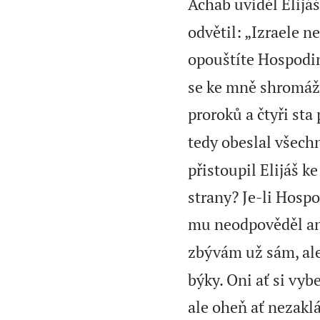
Achab uviděl Elijáše
odvětil: „Izraele n
opouštíte Hospodin
se ke mně shromážd
proroků a čtyři sta
tedy obeslal všech
přistoupil Elijáš k
strany? Je-li Hospo
mu neodpověděl an
zbývám už sám, ale
býky. Oni ať si vyb
ale oheň ať nezakl