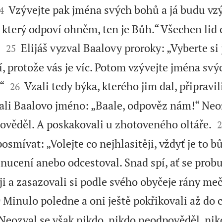

Vzývejte pak jména svých bohů a já budu vz
4
který odpoví ohněm, ten je Bůh.“ Všechen lid


“
Elijáš vyzval Baalovy proroky: „Vyberte si
25
í, protože vás je víc. Potom vzývejte jména svý


“
Vzali tedy býka, kterého jim dal, připravil
26
ali Baalovo jméno: „Baale, odpověz nám!“ Neo

ověděl. A poskakovali u zhotoveného oltáře.
2
posmívat: „Volejte co nejhlasitěji, vždyť je to b
ucení anebo odcestoval. Snad spí, ať se probu
ěji a zasazovali si podle svého obyčeje rány meč

Minulo poledne a oni ještě pokřikovali až do c
9
. Neozval se však nikdo, nikdo neodpověděl, ni