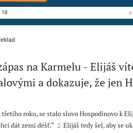
Vy
řeklad
zápas na Karmelu - Elijáš vít
alovými a dokazuje, že jen 
řetího roku, se stalo slovo Hospodinovo k Elij


hci dát zemi déšť.“
Elijáš tedy šel, aby se u
2