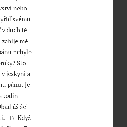
ovství nebo
 vyřiď svému
ův duch tě
 zabije mě.
ánu nebylo
oroky? Sto
v jeskyni a
ému pánu: Je
ospodin
badjáš šel


ti.
Když
17