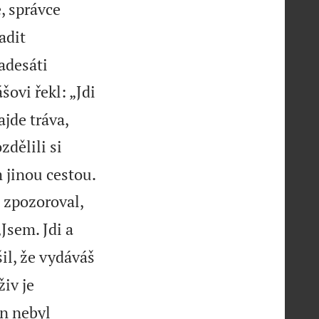
, správce
adit
adesáti
ovi řekl: „Jdi
jde tráva,
zdělili si
 jinou cestou.
o zpozoroval,
Jsem. Jdi a
il, že vydáváš
iv je
án nebyl