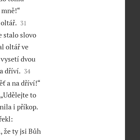
e mně!“


oltář.
31
 stalo slovo
 oltář ve
 vysetí dvou


 dříví.
34
ť a na dříví!“
 „Udělejte to


ila i příkop.
řekl:
 že ty jsi Bůh