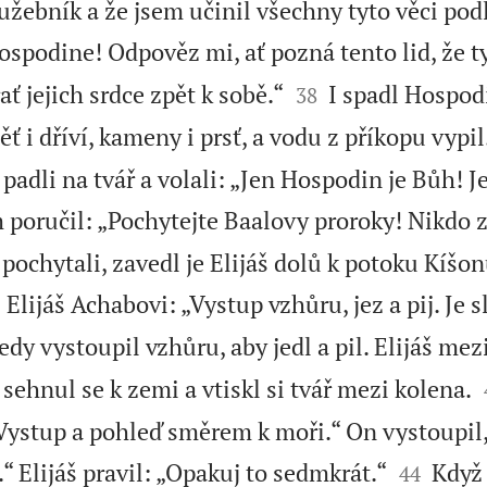
 služebník a že jsem učinil všechny tyto věci pod
spodine! Odpověz mi, ať pozná tento lid, že t


ať jejich srdce zpět k sobě.“
I spadl Hospod
38
ť i dříví, kameny i prsť, a vodu z příkopu vypil
, padli na tvář a volali: „Jen Hospodin je Bůh! 
m poručil: „Pochytejte Baalovy proroky! Nikdo z
pochytali, zavedl je Elijáš dolů k potoku Kíšon
 Elijáš Achabovi: „Vystup vzhůru, jez a pij. Je 
dy vystoupil vzhůru, aby jedl a pil. Elijáš mez
sehnul se k zemi a vtiskl si tvář mezi kolena.
ystup a pohleď směrem k moři.“ On vystoupil,


.“ Elijáš pravil: „Opakuj to sedmkrát.“
Když 
44