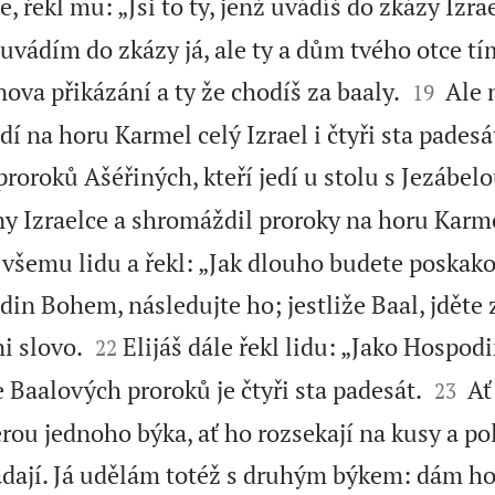
, řekl mu: „Jsi to ty, jenž uvádíš do zkázy Izra
euvádím do zkázy já, ale ty a dům tvého otce tí


ova přikázání a ty že chodíš za baaly.
Ale n
19
í na horu Karmel celý Izrael i čtyři sta pades
 proroků Ašéřiných, kteří jedí u stolu s Jezábel
ny Izraelce a shromáždil proroky na horu Karm
e všemu lidu a řekl: „Jak dlouho budete poskak
din Bohem, následujte ho; jestliže Baal, jděte 


i slovo.
Elijáš dále řekl lidu: „Jako Hospod
22


 Baalových proroků je čtyři sta padesát.
Ať
23
erou jednoho býka, ať ho rozsekají na kusy a pol
ádají. Já udělám totéž s druhým býkem: dám ho 