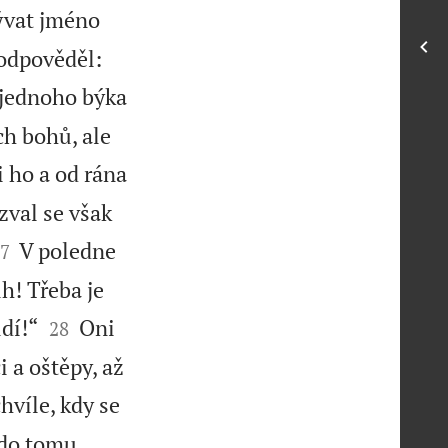
ývat jméno
 odpověděl:
 jednoho býka
ch bohů, ale
i ho a od rána
zval se však

V poledne
7
ůh! Třeba je


dí!“
Oni
28
i a oštěpy, až
hvíle, kdy se
kdo tomu