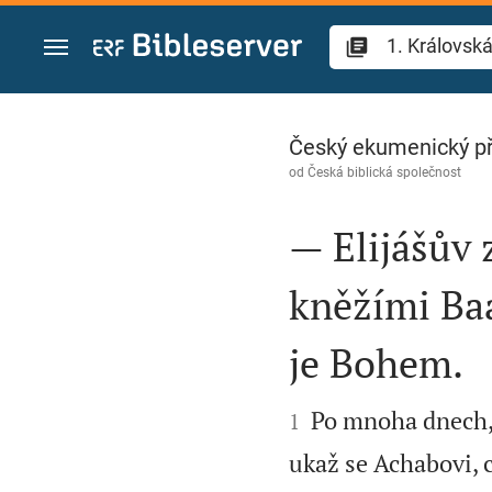
Přejít na obsah
1. Královská 18
Český ekumenický p
od
Česká biblická společnost
— Elijášův 
kněžími Ba
je Bohem.


Po mnoha dnech, t
1
ukaž se Achabovi, c