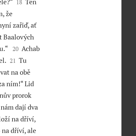


ele?“
Ten
18
m, že
yní zařiď, ať
át Baalových


ou.“
Achab
20


el.
Tu
21
ovat na obě
za ním!“ Lid
inův prorok
 nám dají dva
oží na dříví,
na dříví, ale