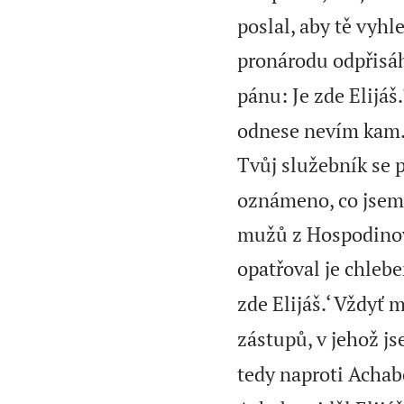
poslal, aby tě vyhl
pronárodu odpřisáh
pánu: Je zde Elijáš.
odnese nevím kam. 
Tvůj služebník se 
oznámeno, co jsem 
mužů z Hospodinový
opatřoval je chleb
zde Elijáš.‘ Vždyť 
zástupů, v jehož j
tedy naproti Achab