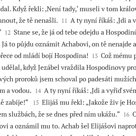
edal. Když řekli: ‚Není tady,‘ museli v tom král


nout, že tě nenašli.
A ty nyní říkáš: ‚Jdi a
11


‘
Stane se, že já od tebe odejdu a Hospodin
12
Já to půjdu oznámit Achabovi, on tě nenajde a


přece od mládí bojí Hospodina!
Což mému p
13
udělal, když Jezábel vraždila Hospodinovy pr
ch proroků jsem schoval po padesáti mužích 


em a vodou.
A ty nyní říkáš: ‚Jdi a vyřiď sv
14


mě zabije!“
Elijáš mu řekl: „Jakože živ je H
15


sem službách, že se dnes před ním ukážu.“
O
16
ovi a oznámil mu to. Achab šel Elijášovi napro