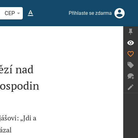
hledat biblický verš nebo slovo
CEP
Přihlaste se zdarma
ězí nad
Hospodin
ášovi: „Jdi a
kázal