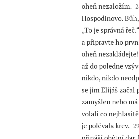

oheň nezaložím.
2
Hospodinovo. Bůh, 
„To je správná řeč.
a připravte ho prvn
oheň nezakládejte!
až do poledne vzýv
nikdo, nikdo neodp
se jim Elijáš začal 
zamyšlen nebo má n
volali co nejhlasit

je polévala krev.
2
přináší obětní dar