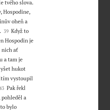

le tvého slova.
y, Hospodine,
inův oheň a


.
Když to
39
Jen Hospodin je
 nich ať
u a tam je
slyšet hukot
itím vystoupil


Pak řekl
43
 pohleděl a
to bylo