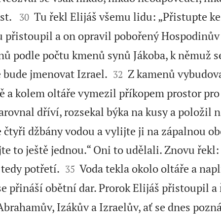


st.
Tu řekl Elijáš všemu lidu: „Přistupte k
30
 přistoupil a on opravil pobořený Hospodinův 
ů podle počtu kmenů synů Jákoba, k němuž se


 bude jmenovat Izrael.
Z kamenů vybudoval
32
a kolem oltáře vymezil příkopem prostor pro
rovnal dříví, rozsekal býka na kusy a položil na
 čtyři džbány vodou a vylijte ji na zápalnou obě
te to ještě jednou.“ Oni to udělali. Znovu řekl:


 tedy potřetí.
Voda tekla okolo oltáře a napln
35
e přináší obětní dar. Prorok Elijáš přistoupil a 
brahamův, Izákův a Izraelův, ať se dnes pozná,