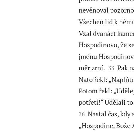
nevěnoval pozorno
Všechen lid k němu
Vzal dvanáct kamen
Hospodinovo, že se
jménu Hospodinově 


měr zrní.
Pak na
33
Nato řekl: „Naplňte
Potom řekl: „Udělej
potřetí!“ Udělali to
Nastal čas, kdy s
36
„Hospodine, Bože A