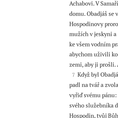
Achabovi. V Samaří
domu. Obadjáš se v
Hospodinovy proroky
mužích v jeskyni a
ke všem vodním pr
abychom uživili ko
zemi, aby ji prošli


Když byl Obadjáš
7
padl na tvář a zvola
vyřiď svému pánu: J
svého služebníka d
Hospodin, tvůj Bůh