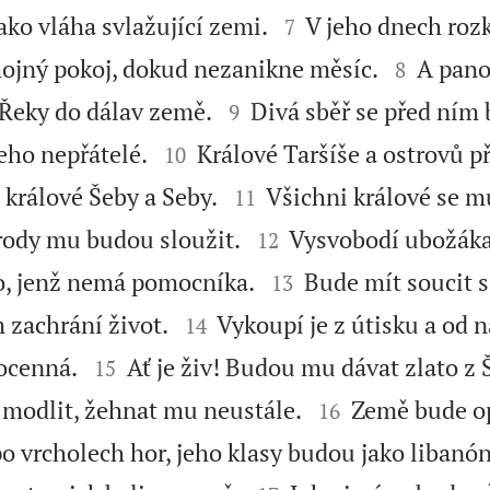


ako vláha svlažující zemi.
V jeho dnech roz
7


hojný pokoj, dokud nezanikne měsíc.
A pano
8


 Řeky do dálav země.
Divá sběř se před ním b
9


jeho nepřátelé.
Králové Taršíše a ostrovů p
10


králové Šeby a Seby.
Všichni králové se 
11


rody mu budou sloužit.
Vysvobodí ubožáka,
12


, jenž nemá pomocníka.
Bude mít soucit 
13


zachrání život.
Vykoupí je z útisku a od ná
14


ocenná.
Ať je živ! Budou mu dávat zlato z 
15


j modlit, žehnat mu neustále.
Země bude op
16
 po vrcholech hor, jeho klasy budou jako libanó