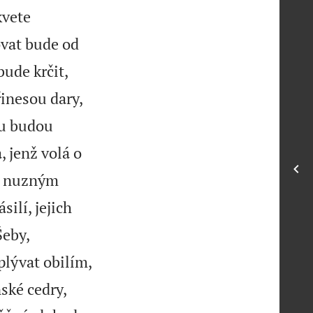
kvete
vat bude od
ude krčit,
řinesou dary,
mu budou
 jenž volá o
s nuzným
silí, jejich
Šeby,
lývat obilím,
nské cedry,