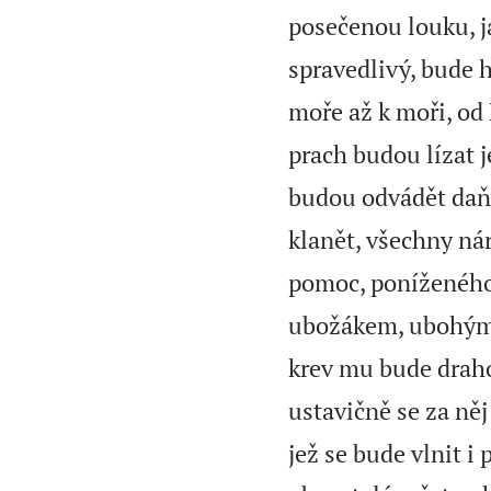
posečenou louku, j
spravedlivý, bude 
moře až k moři, od
prach budou lízat 
budou odvádět daň 
klanět, všechny ná
pomoc, poníženého
ubožákem, ubohým 
krev mu bude drah
ustavičně se za ně
jež se bude vlnit i