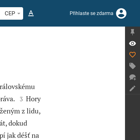
hledat biblický verš nebo slovo
CEP
Přihlaste se zdarma
 královskému


práva.
Hory
3
ženým z lidu,
át, dokud
í jak déšť na