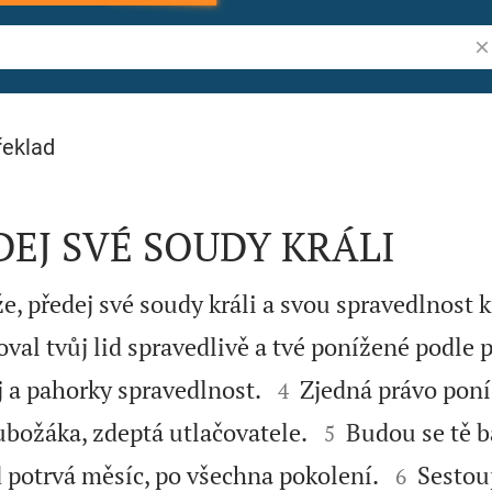
Vy
řeklad
DEJ SVÉ SOUDY KRÁLI
, předej své soudy králi a svou spravedlnost
val tvůj lid spravedlivě a tvé ponížené podle 


j a pahorky spravedlnost.
Zjedná právo poní
4


ubožáka, zdeptá utlačovatele.
Budou se tě b
5


 potrvá měsíc, po všechna pokolení.
Sestoup
6