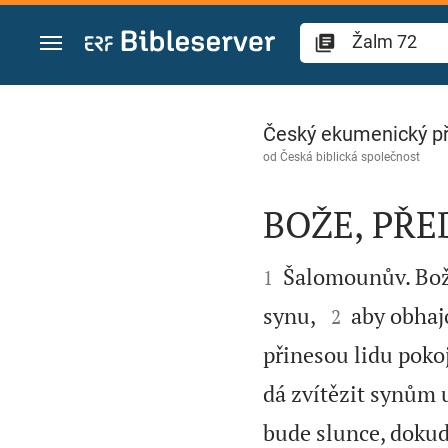
Přejít na obsah
Žalm 72
Český ekumenický p
od
Česká biblická společnost
BOŽE, PŘE


Šalomounův. Bože
1


synu,
aby obhajo
2
přinesou lidu poko
dá zvítězit synům 
bude slunce, dokud