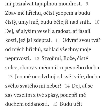


mi poznávat tajuplnou moudrost.
9
Zbav mě hříchu, očisť yzopem a budu


čistý, umyj mě, budu bělejší nad sníh.
10
Dej, ať slyším veselí a radost, ať jásají


kosti, jež jsi zdeptal.
Odvrať svou tvář
11
od mých hříchů, zahlaď všechny moje


nepravosti.
Stvoř mi, Bože, čisté
12
srdce, obnov v mém nitru pevného ducha.


Jen mě neodvrhuj od své tváře, ducha
13


svého svatého mi neber!
Dej, ať se
14
zas veselím z tvé spásy, podepři mě


duchem oddanosti.
Budu učit
15