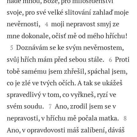
nade mnou, Bože, pro milosrdenství
svoje, pro své velké slitování zahlaď moje


nevěrnosti,
moji nepravost smyj ze
4

mne dokonale, očisť mě od mého hříchu!

Doznávám se ke svým nevěrnostem,
5


svůj hřích mám před sebou stále.
Proti
6
tobě samému jsem zhřešil, spáchal jsem,
co je zlé ve tvých očích. A tak se ukážeš
spravedlivý v tom, co vyřkneš, ryzí ve


svém soudu.
Ano, zrodil jsem se v
7


nepravosti, v hříchu mě počala matka.
8
Ano, v opravdovosti máš zalíbení, dáváš