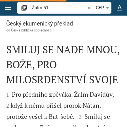
Přejít na obsah
Vyhledat biblický ve
CEP
Žalm 51
Český ekumenický překlad
od
Česká biblická společnost
SMILUJ SE NADE MNOU,
BOŽE, PRO
MILOSRDENSTVÍ SVOJE




Pro předního zpěváka. Žalm Davidův,
1
když k němu přišel prorok Nátan,
2


protože vešel k Bat-šebě.
Smiluj se
3