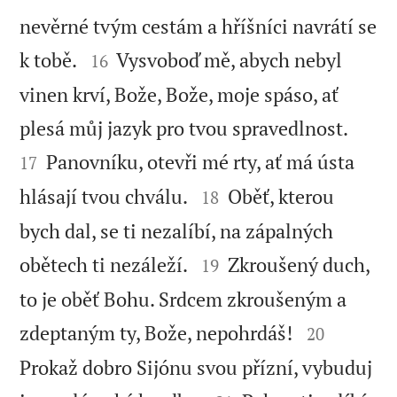
nevěrné tvým cestám a hříšníci navrátí se


k tobě.
Vysvoboď mě, abych nebyl
16
vinen krví, Bože, Bože, moje spáso, ať


plesá můj jazyk pro tvou spravedlnost.
Panovníku, otevři mé rty, ať má ústa
17


hlásají tvou chválu.
Oběť, kterou
18
bych dal, se ti nezalíbí, na zápalných


obětech ti nezáleží.
Zkroušený duch,
19
to je oběť Bohu. Srdcem zkroušeným a


zdeptaným ty, Bože, nepohrdáš!
20
Prokaž dobro Sijónu svou přízní, vybuduj