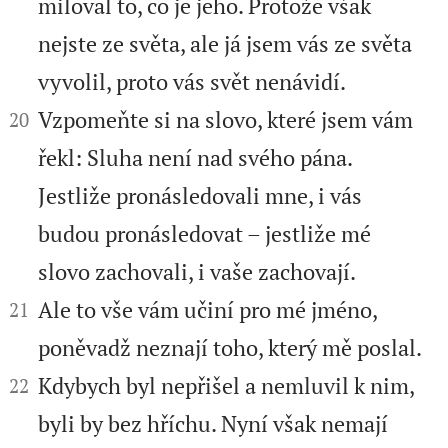
miloval to, co je jeho. Protože však
nejste ze světa, ale já jsem vás ze světa
vyvolil, proto vás svět nenávidí.


Vzpomeňte si na slovo, které jsem vám
20
řekl: Sluha není nad svého pána.
Jestliže pronásledovali mne, i vás
budou pronásledovat – jestliže mé
slovo zachovali, i vaše zachovají.


Ale to vše vám učiní pro mé jméno,
21
poněvadž neznají toho, který mě poslal.


Kdybych byl nepřišel a nemluvil k nim,
22
byli by bez hříchu. Nyní však nemají