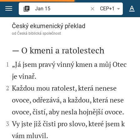
Přejít na obsah
Vyhledat biblický verš
CEP+1
Jan 15
Český ekumenický překlad
od
Česká biblická společnost
— O kmeni a ratolestech



„Já jsem pravý vinný kmen a můj Otec
1
je vinař.


Každou mou ratolest, která nenese
2
ovoce, odřezává, a každou, která nese
ovoce, čistí, aby nesla hojnější ovoce.


Vy jste již čisti pro slovo, které jsem k
3
vám mluvil.