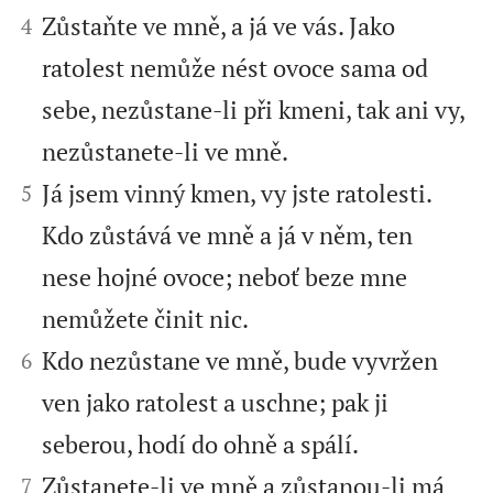


Zůstaňte ve mně, a já ve vás. Jako
4
ratolest nemůže nést ovoce sama od
sebe, nezůstane-li při kmeni, tak ani vy,
nezůstanete-li ve mně.


Já jsem vinný kmen, vy jste ratolesti.
5
Kdo zůstává ve mně a já v něm, ten
nese hojné ovoce; neboť beze mne
nemůžete činit nic.


Kdo nezůstane ve mně, bude vyvržen
6
ven jako ratolest a uschne; pak ji
seberou, hodí do ohně a spálí.


Zůstanete-li ve mně a zůstanou-li má
7