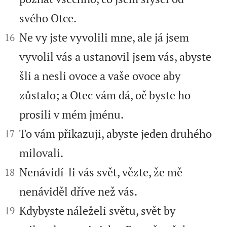
svého Otce.


Ne vy jste vyvolili mne, ale já jsem
16
vyvolil vás a ustanovil jsem vás, abyste
šli a nesli ovoce a vaše ovoce aby
zůstalo; a Otec vám dá, oč byste ho
prosili v mém jménu.


To vám přikazuji, abyste jeden druhého
17
milovali.


Nenávidí-li vás svět, vězte, že mě
18
nenáviděl dříve než vás.


Kdybyste náleželi světu, svět by
19