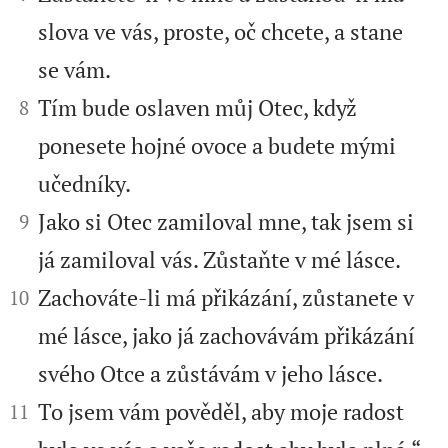
slova ve vás, proste, oč chcete, a stane
se vám.


Tím bude oslaven můj Otec, když
8
ponesete hojné ovoce a budete mými
učedníky.


Jako si Otec zamiloval mne, tak jsem si
9
já zamiloval vás. Zůstaňte v mé lásce.


Zachováte-li má přikázání, zůstanete v
10
mé lásce, jako já zachovávám přikázání
svého Otce a zůstávám v jeho lásce.


To jsem vám pověděl, aby moje radost
11