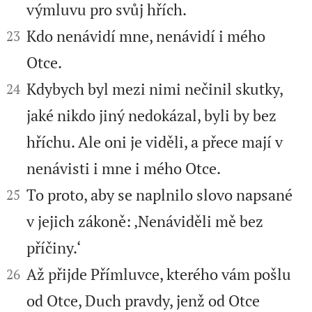
výmluvu pro svůj hřích.


Kdo nenávidí mne, nenávidí i mého
23
Otce.


Kdybych byl mezi nimi nečinil skutky,
24
jaké nikdo jiný nedokázal, byli by bez
hříchu. Ale oni je viděli, a přece mají v
nenávisti i mne i mého Otce.


To proto, aby se naplnilo slovo napsané
25
v jejich zákoně: ‚Nenáviděli mě bez
příčiny.‘


Až přijde Přímluvce, kterého vám pošlu
26
od Otce, Duch pravdy, jenž od Otce