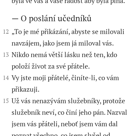
byla ve vás a vaše radost aby byla plná.“
— O poslání učedníků



„To je mé přikázání, abyste se milovali
12
navzájem, jako jsem já miloval vás.


Nikdo nemá větší lásku než ten, kdo
13
položí život za své přátele.


Vy jste moji přátelé, činíte-li, co vám
14
přikazuji.


Už vás nenazývám služebníky, protože
15
služebník neví, co činí jeho pán. Nazval
jsem vás přáteli, neboť jsem vám dal
poznat všechno, co jsem slyšel od