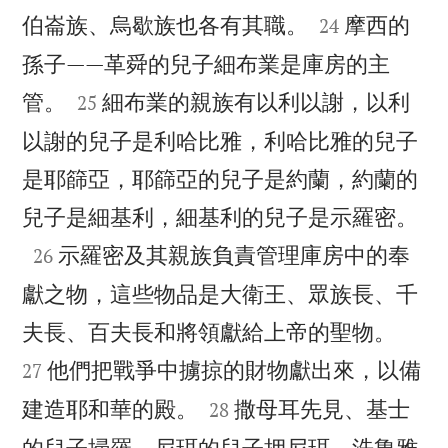


伯崙族、烏歇族也各有其職。
摩西的
24
孫子——革舜的兒子細布業是庫房的主


管。
細布業的親族有以利以謝，以利
25
以謝的兒子是利哈比雅，利哈比雅的兒子
是耶篩亞，耶篩亞的兒子是約蘭，約蘭的

兒子是細基利，細基利的兒子是示羅密。

示羅密及其親族負責管理庫房中的奉
26
獻之物，這些物品是大衛王、眾族長、千


夫長、百夫長和將領獻給上帝的聖物。
他們把戰爭中擄掠的財物獻出來，以備
27


建造耶和華的殿。
撒母耳先見、基士
28
的兒子掃羅、尼珥的兒子押尼珥、洗魯雅