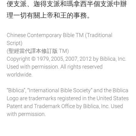
便支派、迦得支派和瑪拿西半個支派中辦

理一切有關上帝和王的事務。
Chinese Contemporary Bible TM (Traditional
Script)
(聖經當代譯本修訂版 TM)
Copyright © 1979, 2005, 2007, 2012 by Biblica, Inc.
Used with permission. All rights reserved
worldwide.
“Biblica”, “International Bible Society” and the Biblica
Logo are trademarks registered in the United States
Patent and Trademark Office by Biblica, Inc. Used
with permission.