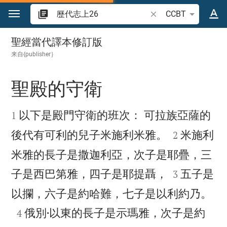
跳转到内容
搜索圣经经文或单词
CCBT
歷代志上 26
聖經當代譯本修訂版
来自{publisher｝
聖殿的守衛


以下是殿門守衛的班次： 可拉族亞薩的
1


後代有可利的兒子米施利米雅。
米施利
2
米雅的長子是撒迦利亞，次子是耶疊，三


子是西巴第雅，四子是耶提聶，
五子是
3

以攔，六子是約哈難，七子是以利約乃。

俄別·以東的長子是示瑪雅，次子是約
4