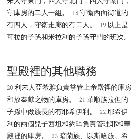
未人守東門，四人守北門，四人守南門，


守庫房的二人一組。
守衛西面街道的
18


有四人，守衛走廊的有二人。
以上是
19

可拉的子孫和米拉利的子孫守門的班次。
聖殿裡的其他職務


利未人亞希雅負責掌管上帝殿裡的庫房
20


和放奉獻之物的庫房。
革順族拉但的
21


子孫中做族長的有耶希伊利。
耶希伊
22
利的兩個兒子西坦和約珥負責管理耶和華


殿裡的庫房。
暗蘭族、以斯哈族、希
23