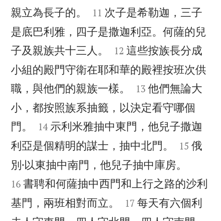


親立為長子的。
次子是希勒迦，三子
11
是底巴利雅，四子是撒迦利亞。何薩的兒


子及親族共十三人。
這些按族長分成
12
小組的殿門守衛在耶和華的殿裡按班次供


職，與他們的親族一樣。
他們無論大
13
小，都按照族系抽籤，以決定看守哪個


門。
示利米雅抽中東門，他兒子撒迦
14


利亞是個精明的謀士，抽中北門。
俄
15


別·以東抽中南門，他兒子抽中庫房。
書聘和何薩抽中西門和上行之路的沙利
16


基門，兩班相對而立。
每天有六個利
17