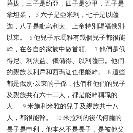
薩拔，三子是約亞，四子是沙甲，五子是


拿坦業，
六子是亞米利，七子是以薩
5
迦，八子是毗烏利太。上帝特別賜福俄別·


以東。
他兒子示瑪雅有幾個兒子都很能
6


幹，在各自的家族中做首領。
他們是俄
7
得尼、利法益、俄備得、以利薩巴。他們


的親族以利戶和西瑪迦也很能幹。
這些
8
都是俄別·以東的子孫，他們和他們的兒子
及親族共有六十二人，都是能幹稱職的


人。
米施利米雅的兒子及親族共十八
9


人，都很能幹。
米拉利的後代何薩的
10
長子是申利，他本來不是長子，是被他父