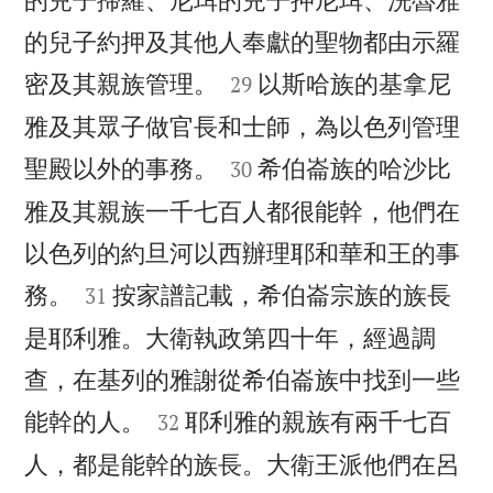
的兒子約押及其他人奉獻的聖物都由示羅


密及其親族管理。
以斯哈族的基拿尼
29
雅及其眾子做官長和士師，為以色列管理


聖殿以外的事務。
希伯崙族的哈沙比
30
雅及其親族一千七百人都很能幹，他們在
以色列的約旦河以西辦理耶和華和王的事


務。
按家譜記載，希伯崙宗族的族長
31
是耶利雅。大衛執政第四十年，經過調
查，在基列的雅謝從希伯崙族中找到一些


能幹的人。
耶利雅的親族有兩千七百
32
人，都是能幹的族長。大衛王派他們在呂