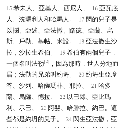


希未人、亞基人、西尼人、
亞瓦底
15
16


人、洗瑪利人和哈馬人。
閃的兒子是
17
以攔、亞述、亞法撒、路德、亞蘭、烏


斯、戶勒、基帖、米設。
亞法撒生沙
18


拉，沙拉生希伯。
希伯有兩個兒子，
19
[2]
一個名叫法勒
，因為那時，世人分地而


居；法勒的兄弟叫約坍。
約坍生亞摩
20


答、沙列、哈薩瑪非、耶拉、
哈多
21


蘭、烏薩、德拉、
以巴錄、亞比瑪
22


利、示巴、
阿斐、哈腓拉、約巴。這
23


些都是約坍的兒子。
閃生亞法撒，亞
24