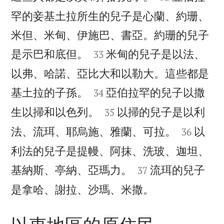
罕的妾基土拉所生的兒子是心蘭、約珊、
米但、米甸、伊施巴、書亞。約珊的兒子


是示巴和底但。
米甸的兒子是以法、
33
以弗、哈諾、亞比大和以勒大。這些都是


基土拉的子孫。
亞伯拉罕的兒子以撒
34


生以掃和以色列。
以掃的兒子是以利
35


法、流珥、耶烏施、雅蘭、可拉。
以
36
利法的兒子是提幔、阿抹、洗玻、迦坦、


基納斯、亭納、亞瑪力。
流珥的兒子
37

是拿哈、謝拉、沙瑪、米撒。