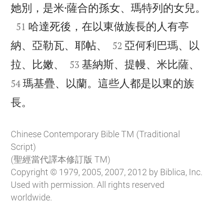

她別，是米·薩合的孫女、瑪特列的女兒。

哈達死後，在以東做族長的人有亭
51


納、亞勒瓦、耶帖、
亞何利巴瑪、以
52




拉、比嫩、
基納斯、提幔、米比薩、
53
瑪基疊、以蘭。這些人都是以東的族
54

長。
Chinese Contemporary Bible TM (Traditional
Script)
(聖經當代譯本修訂版 TM)
Copyright © 1979, 2005, 2007, 2012 by Biblica, Inc.
Used with permission. All rights reserved
worldwide.