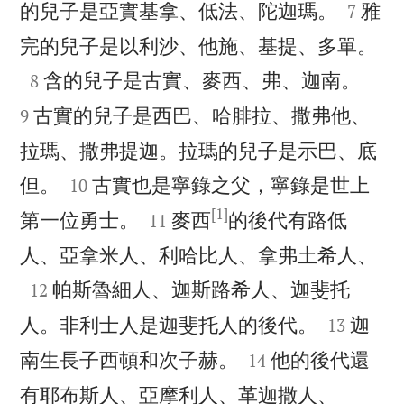


的兒子是亞實基拿、低法、陀迦瑪。
雅
7

完的兒子是以利沙、他施、基提、多單。



含的兒子是古實、麥西、弗、迦南。
8
古實的兒子是西巴、哈腓拉、撒弗他、
9
拉瑪、撒弗提迦。拉瑪的兒子是示巴、底


但。
古實也是寧錄之父，寧錄是世上
10
[1]


第一位勇士。
麥西
的後代有路低
11

人、亞拿米人、利哈比人、拿弗土希人、

帕斯魯細人、迦斯路希人、迦斐托
12


人。非利士人是迦斐托人的後代。
迦
13


南生長子西頓和次子赫。
他的後代還
14


有耶布斯人、亞摩利人、革迦撒人、