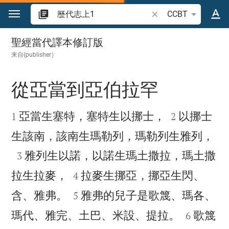
跳转到内容
搜索圣经经文或单词
CCBT
歷代志上 1
聖經當代譯本修訂版
来自{publisher｝
從亞當到亞伯拉罕




亞當生塞特，塞特生以挪士，
以挪士
1
2

生該南，該南生瑪勒列，瑪勒列生雅列，

雅列生以諾，以諾生瑪土撒拉，瑪土撒
3


拉生拉麥，
拉麥生挪亞，挪亞生閃、
4


含、雅弗。
雅弗的兒子是歌篾、瑪各、
5


瑪代、雅完、土巴、米設、提拉。
歌篾
6