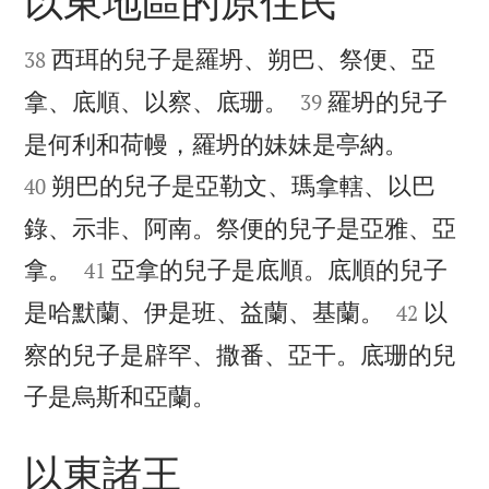
以東地區的原住民


西珥的兒子是羅坍、朔巴、祭便、亞
38


拿、底順、以察、底珊。
羅坍的兒子
39


是何利和荷幔，羅坍的妹妹是亭納。
朔巴的兒子是亞勒文、瑪拿轄、以巴
40
錄、示非、阿南。祭便的兒子是亞雅、亞


拿。
亞拿的兒子是底順。底順的兒子
41


是哈默蘭、伊是班、益蘭、基蘭。
以
42
察的兒子是辟罕、撒番、亞干。底珊的兒

子是烏斯和亞蘭。
以東諸王