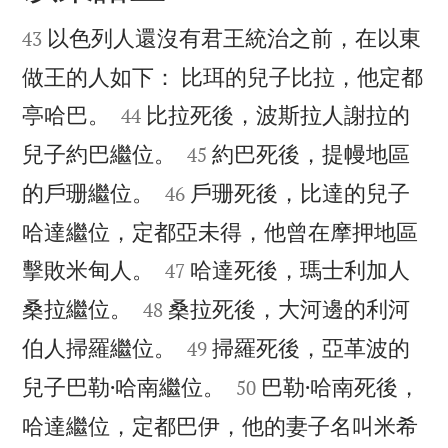


以色列人還沒有君王統治之前，在以東
43
做王的人如下： 比珥的兒子比拉，他定都


亭哈巴。
比拉死後，波斯拉人謝拉的
44


兒子約巴繼位。
約巴死後，提幔地區
45


的戶珊繼位。
戶珊死後，比達的兒子
46
哈達繼位，定都亞未得，他曾在摩押地區


擊敗米甸人。
哈達死後，瑪士利加人
47


桑拉繼位。
桑拉死後，大河邊的利河
48


伯人掃羅繼位。
掃羅死後，亞革波的
49


兒子巴勒·哈南繼位。
巴勒·哈南死後，
50
哈達繼位，定都巴伊，他的妻子名叫米希