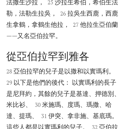


法撒生沙拉，
沙拉生希伯，希伯生法
25


勒，法勒生拉吳，
拉吳生西鹿，西鹿
26


生拿鶴，拿鶴生他拉，
他拉生亞伯蘭
27

——又名亞伯拉罕。
從亞伯拉罕到雅各




亞伯拉罕的兒子是以撒和以實瑪利。
28
以下是他們的後代： 以實瑪利的長子
29
是尼拜約，其餘的兒子是基達、押德別、


米比衫、
米施瑪、度瑪、瑪撒、哈
30


達、提瑪、
伊突、拿非施、基底瑪。
31


這些人都是以實瑪利的兒子。
亞伯拉
32