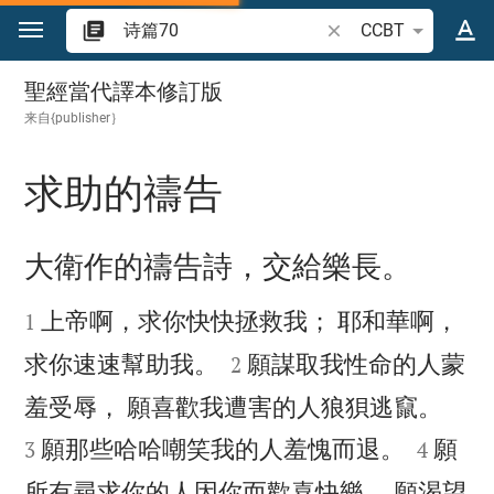
跳转到内容
搜索圣经经文或单词
CCBT
诗篇 70
聖經當代譯本修訂版
来自{publisher｝
求助的禱告

大衛作的禱告詩，交給樂長。


上帝啊，求你快快拯救我； 耶和華啊，
1


求你速速幫助我。
願謀取我性命的人蒙
2


羞受辱， 願喜歡我遭害的人狼狽逃竄。


願那些哈哈嘲笑我的人羞愧而退。
願
3
4
所有尋求你的人因你而歡喜快樂， 願渴望