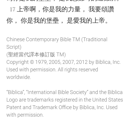

上帝啊，你是我的力量， 我要頌讚
17

你， 你是我的堡壘， 是愛我的上帝。
Chinese Contemporary Bible TM (Traditional
Script)
(聖經當代譯本修訂版 TM)
Copyright © 1979, 2005, 2007, 2012 by Biblica, Inc.
Used with permission. All rights reserved
worldwide.
“Biblica”, “International Bible Society” and the Biblica
Logo are trademarks registered in the United States
Patent and Trademark Office by Biblica, Inc. Used
with permission.