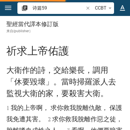
跳转到内容
搜索圣经经文或单词
CCBT
诗篇 59
聖經當代譯本修訂版
来自{publisher｝
祈求上帝佑護

大衛作的詩，交給樂長，調用
「休要毀壞」。當時掃羅派人去
監視大衛的家，要殺害大衛。


我的上帝啊， 求你救我脫離仇敵， 保護
1


我免遭其害。
求你救我脫離作惡之徒，
2

