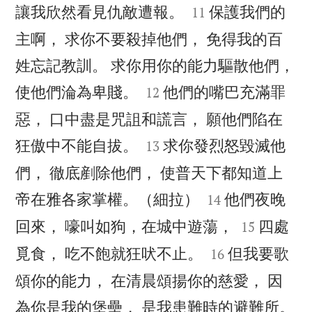


讓我欣然看見仇敵遭報。
保護我們的
11
主啊， 求你不要殺掉他們， 免得我的百
姓忘記教訓。 求你用你的能力驅散他們，


使他們淪為卑賤。
他們的嘴巴充滿罪
12
惡， 口中盡是咒詛和謊言， 願他們陷在


狂傲中不能自拔。
求你發烈怒毀滅他
13
們， 徹底剷除他們， 使普天下都知道上


帝在雅各家掌權。（細拉）
他們夜晚
14


回來， 嚎叫如狗，在城中遊蕩，
四處
15


覓食， 吃不飽就狂吠不止。
但我要歌
16
頌你的能力， 在清晨頌揚你的慈愛， 因

為你是我的堡壘， 是我患難時的避難所。