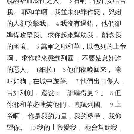
脫離嗜血成性之人。
看啊，他們要暗害
3
我。 耶和華啊，我並未犯罪作惡， 兇殘


的人卻攻擊我。
我沒有過錯， 他們卻
4
準備攻擊我。 求你起來幫助我， 顧念我


的困境。
萬軍之耶和華，以色列的上帝
5
啊， 求你起來懲罰列國， 不要姑息奸詐


的惡人。（細拉）
他們夜晚回來， 嚎
6


叫如狗，在城中遊蕩。
他們出口傷人，
7


舌如利劍， 還說：「誰聽得見？」
但
8


你耶和華必嗤笑他們， 嘲諷列國。
上
9
帝啊， 你是我的力量，我的堡壘， 我仰


望你。
我的上帝愛我， 祂會幫助我，
10