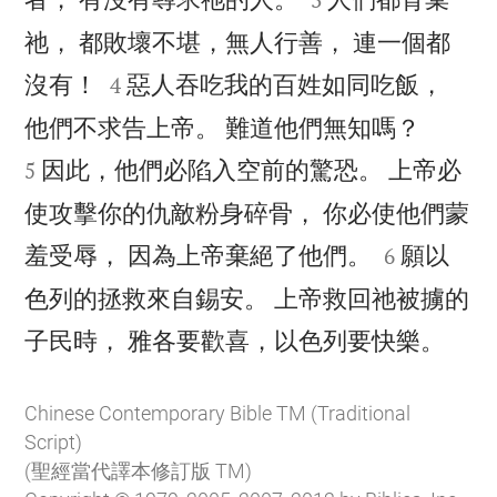
祂， 都敗壞不堪，無人行善， 連一個都


沒有！
惡人吞吃我的百姓如同吃飯，
4


他們不求告上帝。 難道他們無知嗎？
因此，他們必陷入空前的驚恐。 上帝必
5
使攻擊你的仇敵粉身碎骨， 你必使他們蒙


羞受辱， 因為上帝棄絕了他們。
願以
6
色列的拯救來自錫安。 上帝救回祂被擄的

子民時， 雅各要歡喜，以色列要快樂。
Chinese Contemporary Bible TM (Traditional
Script)
(聖經當代譯本修訂版 TM)