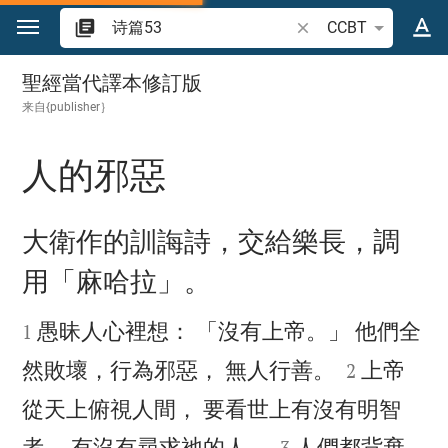
跳转到内容
搜索圣经经文或单词
CCBT
诗篇 53
聖經當代譯本修訂版
来自{publisher｝
人的邪惡

大衛作的訓誨詩，交給樂長，調
用「麻哈拉」。


愚昧人心裡想： 「沒有上帝。」 他們全
1


然敗壞，行為邪惡， 無人行善。
上帝
2
從天上俯視人間， 要看世上有沒有明智


者， 有沒有尋求祂的人。
人們都背棄
3