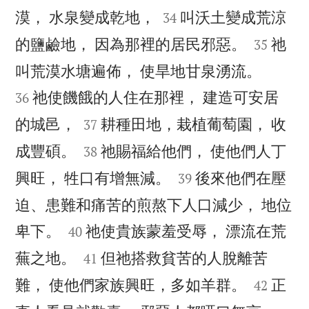


漠， 水泉變成乾地，
叫沃土變成荒涼
34


的鹽鹼地， 因為那裡的居民邪惡。
祂
35


叫荒漠水塘遍佈， 使旱地甘泉湧流。
祂使饑餓的人住在那裡， 建造可安居
36


的城邑，
耕種田地，栽植葡萄園， 收
37


成豐碩。
祂賜福給他們， 使他們人丁
38


興旺， 牲口有增無減。
後來他們在壓
39
迫、患難和痛苦的煎熬下人口減少， 地位


卑下。
祂使貴族蒙羞受辱， 漂流在荒
40


蕪之地。
但祂搭救貧苦的人脫離苦
41


難， 使他們家族興旺，多如羊群。
正
42