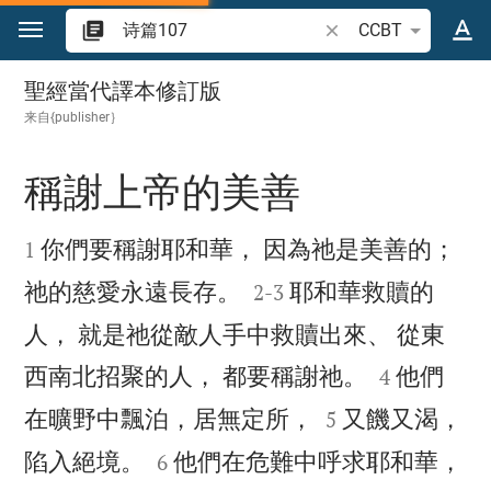
跳转到内容
搜索圣经经文或单词
CCBT
诗篇 107
聖經當代譯本修訂版
来自{publisher｝
稱謝上帝的美善


你們要稱謝耶和華， 因為祂是美善的；
1


祂的慈愛永遠長存。
耶和華救贖的
2
-
3
人， 就是祂從敵人手中救贖出來、 從東


西南北招聚的人， 都要稱謝祂。
他們
4


在曠野中飄泊，居無定所，
又饑又渴，
5


陷入絕境。
他們在危難中呼求耶和華，
6