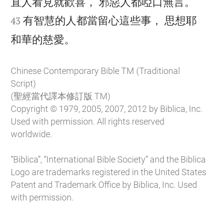


直人看見就歡喜， 邪惡人都啞口無言。
有智慧的人都當留心這些事， 思想耶
43

和華的慈愛。
Chinese Contemporary Bible TM (Traditional
Script)
(聖經當代譯本修訂版 TM)
Copyright © 1979, 2005, 2007, 2012 by Biblica, Inc.
Used with permission. All rights reserved
worldwide.
“Biblica”, “International Bible Society” and the Biblica
Logo are trademarks registered in the United States
Patent and Trademark Office by Biblica, Inc. Used
with permission.