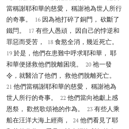
當稱謝耶和華的慈愛， 稱謝祂為世人所行


的奇事。
因為祂打碎了銅門， 砍斷了
16


鐵閂。
有些人愚頑， 因自己的悖逆和
17




罪惡而受苦，
食慾全消，幾近死亡。
18
於是，他們在患難中呼求耶和華， 耶
19


和華便拯救他們脫離困境。
祂一發
20


令，就醫治了他們， 救他們脫離死亡。
他們當稱謝耶和華的慈愛， 稱謝祂為
21


世人所行的奇事。
他們當向祂獻上感
22


恩祭， 歡然歌頌祂的作為。
有些人乘
23


船在汪洋大海上經商，
他們看見了耶
24