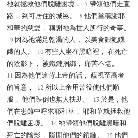


祂就拯救他們脫離困境，
帶領他們走直
7


路， 到可居住的城邑。
他們當稱謝耶
8

和華的慈愛， 稱謝祂為世人所行的奇事。

因為祂滿足乾渴的人， 以美食餵飽饑
9


餓的人。
有些人坐在黑暗裡， 在死亡
10


的陰影下， 被鐵鏈捆綁， 痛苦不堪。
因為他們違背上帝的話， 藐視至高者
11


的旨意，
所以上帝用苦役使他們順
12


服， 他們跌倒也無人扶助。
於是，他
13
們在患難中呼求耶和華， 耶和華就拯救他


們脫離困境。
祂帶領他們脫離黑暗和
14


死亡的陰影， 斷開他們的鎖鏈。
他們
15