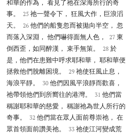
和華的作為， 看見了祂在深海所行的奇


事。
祂一聲令下， 狂風大作，巨浪滔
25


天。
他們的船隻忽而被拋向半空， 忽
26


而落入深淵， 他們嚇得面無人色，
東
27


倒西歪，如同醉漢， 束手無策。
於
28
是，他們在患難中呼求耶和華， 耶和華便


拯救他們脫離困境。
祂使狂風止息，
29


海浪平靜。
他們因風平浪靜而歡喜，
30


祂帶領他們到所嚮往的港灣。
他們當
31
稱謝耶和華的慈愛， 稱謝祂為世人所行的


奇事。
他們當在眾人面前尊崇祂， 在
32


眾首領面前讚美祂。
祂使江河變成荒
33