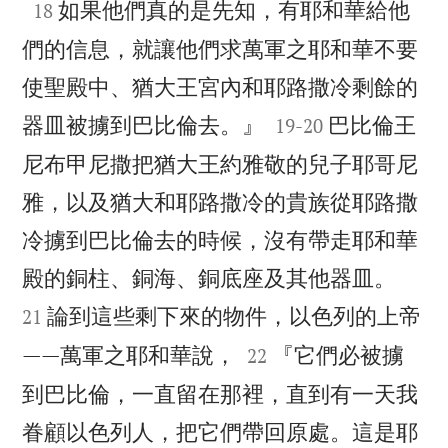

如果他們真的是先知，有耶和華給他
18
們的信息，就讓他們求萬軍之耶和華不要
使聖殿中、猶大王宮內和耶路撒冷剩餘的


器皿被擄到巴比倫去。』
巴比倫王
19
-
20
尼布甲尼撒把猶大王約雅敬的兒子耶哥尼
雅，以及猶大和耶路撒冷的貴族從耶路撒
冷擄到巴比倫去的時候，沒有帶走耶和華


殿的銅柱、銅海、銅底座及其他器皿。
論到這些剩下來的物件，以色列的上帝
21


——萬軍之耶和華說，
『它們必被擄
22
到巴比倫，一直留在那裡，直到有一天我
眷顧以色列人，把它們帶回原處。這是耶