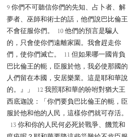
你們不可聽信你們的先知、占卜者、解
9
夢者、巫師和術士的話，他們說巴比倫王


不會征服你們。
他們的預言是騙人
10
的，只會使你們遠離家園。我會趕走你


們，使你們滅亡。
但如果哪一國肯負
11
巴比倫王的軛，臣服於他，我必使那國的
人們留在本國，安居樂業。這是耶和華說


的。』」
我照耶和華的吩咐對猶大王
12
西底迦說：「你們要負巴比倫王的軛，臣

服於他和他的人民，這樣你們就可存活。

你和你的人民何必死於戰爭、饑荒和
13
瘟疫呢？耶和華要降這些災難給不肯臣服