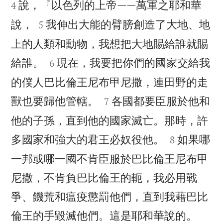
說，『以色列的上帝——萬軍之耶和華
4


說，
我伸出大能的臂膀創造了大地、地
5
上的人類和動物，我想把大地賜給誰就賜


給誰。
現在，我要把你們的國家交給我
6
的僕人巴比倫王尼布甲尼撒，連田野的走


獸也要歸他管轄。
各國都要臣服於他和
7
他的子孫，直到他的國家滅亡。那時，許


多國家和強大的君王必奴役他。
如果哪
8
一邦或哪一國不肯臣服於巴比倫王尼布甲
尼撒，不肯負巴比倫王的軛，我必用戰
爭、饑荒和瘟疫懲罰他們，直到我藉巴比


倫王的手毀滅他們。這是耶和華說的。