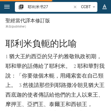
跳转到内容
搜索圣经经文或单词
CCBT
耶利米书 27
聖經當代譯本修訂版
来自{publisher｝
耶利米負軛的比喻


猶大王約西亞的兒子約雅敬執政初期，
1


耶和華的話傳給了耶利米。
耶和華對我
2
說：「你要做個木軛，用繩索套在自己頸


上。
然後請那些到耶路撒冷朝見猶大王
3
西底迦的使者傳話給他們的主人以東王、


摩押王、亞捫王、泰爾王和西頓王，