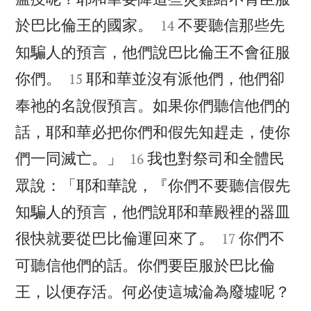


於巴比倫王的國家。
不要聽信那些先
14
知騙人的預言，他們說巴比倫王不會征服


你們。
耶和華並沒有派他們，他們卻
15
奉祂的名說假預言。如果你們聽信他們的
話，耶和華必把你們和假先知趕走，使你


們一同滅亡。」
我也對祭司和全體民
16
眾說：「耶和華說，『你們不要聽信假先
知騙人的預言，他們說耶和華殿裡的器皿


很快就要從巴比倫運回來了。
你們不
17
可聽信他們的話。你們要臣服於巴比倫

王，以便存活。何必使這城淪為廢墟呢？