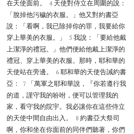


在天使面前。
天使對侍立在周圍的說：
4
「脫掉他污穢的衣服。」他又對約書亞
說：「看啊，我已除掉你的罪，我要給你


穿上華美的衣服。」
我說：「要給他戴
5
上潔淨的禮冠。」他們便給他戴上潔淨的
禮冠、穿上華美的衣服。那時，耶和華的


天使站在旁邊。
耶和華的天使告誡約書
6


亞：
「萬軍之耶和華說，『你若遵行我
7
的道，謹守我的吩咐，便可以管理我的
家，看守我的院宇。我必讓你在這些侍立


的天使中間自由出入。
約書亞大祭司
8
啊，你和坐在你面前的同伴們聽著，你們