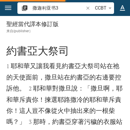
跳转到内容
搜索圣经经文或单词
CCBT
撒迦利亚书 3
聖經當代譯本修訂版
来自{publisher｝
約書亞大祭司


耶和華又讓我看見約書亞大祭司站在祂
1
的天使面前，撒旦站在約書亞的右邊要控


訴他。
耶和華對撒旦說：「撒旦啊，耶
2
和華斥責你！揀選耶路撒冷的耶和華斥責
你！這人豈不像從火中抽出來的一根柴


嗎？」
那時，約書亞穿著污穢的衣服站
3