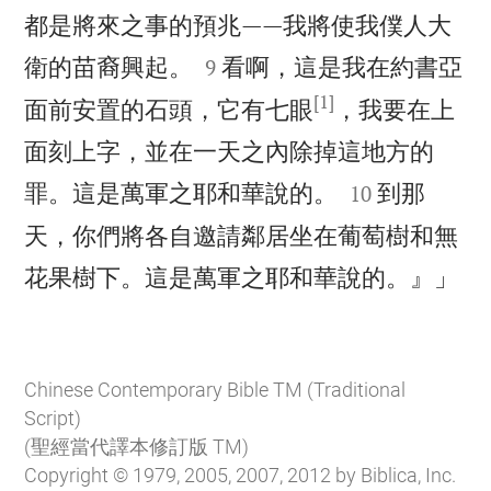
都是將來之事的預兆——我將使我僕人大


衛的苗裔興起。
看啊，這是我在約書亞
9
[1]
面前安置的石頭，它有七眼
，我要在上
面刻上字，並在一天之內除掉這地方的


罪。這是萬軍之耶和華說的。
到那
10
天，你們將各自邀請鄰居坐在葡萄樹和無

花果樹下。這是萬軍之耶和華說的。』」
Chinese Contemporary Bible TM (Traditional
Script)
(聖經當代譯本修訂版 TM)
Copyright © 1979, 2005, 2007, 2012 by Biblica, Inc.