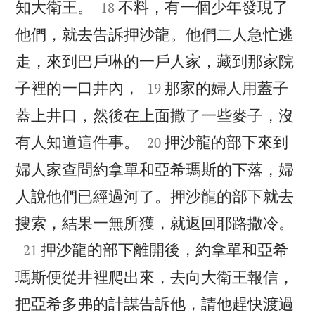


知大衛王。
不料，有一個少年發現了
18
他們，就去告訴押沙龍。他們二人急忙逃
走，來到巴戶琳的一戶人家，藏到那家院


子裡的一口井內，
那家的婦人用蓋子
19
蓋上井口，然後在上面撒了一些麥子，沒


有人知道這件事。
押沙龍的部下來到
20
婦人家查問約拿單和亞希瑪斯的下落，婦
人說他們已經過河了。押沙龍的部下就去

搜索，結果一無所獲，就返回耶路撒冷。

押沙龍的部下離開後，約拿單和亞希
21
瑪斯便從井裡爬出來，去向大衛王報信，
把亞希多弗的計謀告訴他，請他趕快渡過