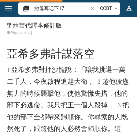
跳转到内容
搜索圣经经文或单词
CCBT
撒母耳记下 17
聖經當代譯本修訂版
来自{publisher｝
亞希多弗計謀落空


亞希多弗對押沙龍說：「讓我挑選一萬
1


二千人，今夜啟程追趕大衛，
趁他疲憊
2
無力的時候襲擊他，使他驚慌失措，他的


部下必逃命。我只把王一個人殺掉，
把
3
他的部下全都帶來歸順你。你尋索的人既
然死了，跟隨他的人必然會歸順你。這