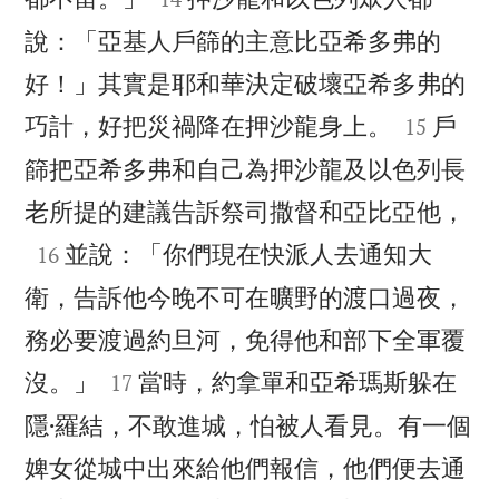
說：「亞基人戶篩的主意比亞希多弗的
好！」其實是耶和華決定破壞亞希多弗的


巧計，好把災禍降在押沙龍身上。
戶
15
篩把亞希多弗和自己為押沙龍及以色列長

老所提的建議告訴祭司撒督和亞比亞他，

並說：「你們現在快派人去通知大
16
衛，告訴他今晚不可在曠野的渡口過夜，
務必要渡過約旦河，免得他和部下全軍覆


沒。」
當時，約拿單和亞希瑪斯躲在
17
隱·羅結，不敢進城，怕被人看見。有一個
婢女從城中出來給他們報信，他們便去通