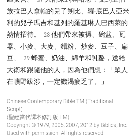
族拉巴人拿轄的兒子朔比、羅·底巴人亞米
利的兒子瑪吉和基列的羅基琳人巴西萊的


熱情招待。
他們帶來被褥、碗盆、瓦
28
器、小麥、大麥、麵粉、炒麥、豆子、扁


豆、
蜂蜜、奶油、綿羊和乳酪，送給
29
大衛和跟隨他的人，因為他們想：「眾人

在曠野跋涉，一定饑渴疲乏了。」
Chinese Contemporary Bible TM (Traditional
Script)
(聖經當代譯本修訂版 TM)
Copyright © 1979, 2005, 2007, 2012 by Biblica, Inc.
Used with permission. All rights reserved