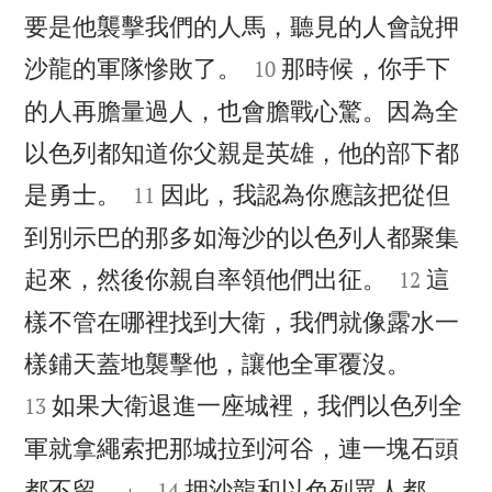
要是他襲擊我們的人馬，聽見的人會說押


沙龍的軍隊慘敗了。
那時候，你手下
10
的人再膽量過人，也會膽戰心驚。因為全
以色列都知道你父親是英雄，他的部下都


是勇士。
因此，我認為你應該把從但
11
到別示巴的那多如海沙的以色列人都聚集


起來，然後你親自率領他們出征。
這
12
樣不管在哪裡找到大衛，我們就像露水一


樣鋪天蓋地襲擊他，讓他全軍覆沒。
如果大衛退進一座城裡，我們以色列全
13
軍就拿繩索把那城拉到河谷，連一塊石頭


都不留。」
押沙龍和以色列眾人都
14