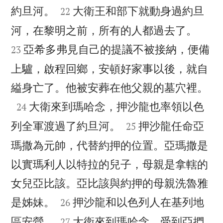


約旦河。
大衛王和部下就動身過約旦
22


河，在黎明之前，所有的人都過去了。
亞希多弗見自己的提議不被接納，便備
23
上驢，啟程回鄉，安頓好家事以後，就自

縊身亡了。他被安葬在他父親的墓穴裡。

大衛來到瑪哈念，押沙龍也率領以色
24


列全軍渡過了約旦河。
押沙龍任命亞
25
瑪撒為元帥，代替約押的位置。亞瑪撒是
以實瑪利人以特拉的兒子，母親是拿轄的
女兒亞比該。亞比該與約押的母親洗魯雅


是姊妹。
押沙龍和以色列人在基列地
26


區安營。
大衛來到瑪哈念，受到亞捫
27