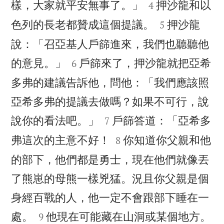


樣，大家就平安無事了。」
押沙龍和以
4


色列的長老都贊成這個提議。
押沙龍
5
說：「召亞基人戶篩進來，我們也聽聽他


的意見。」
戶篩來了，押沙龍就把亞希
6
多弗的建議告訴他，問他：「我們應該照
亞希多弗的提議去做嗎？如果不可行，說


說你的看法吧。」
戶篩答道：「亞希多
7


弗這次的主意不好！
你知道你父親和他
8
的部下，他們都是勇士，現在他們就像丟
了熊崽的母熊一樣兇猛。況且你父親是個
身經百戰的人，他一定不會跟部下睡在一


處。
他現在可能藏在山洞或某個地方。
9