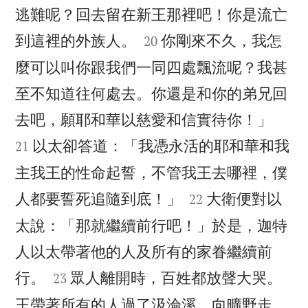
逃難呢？回去留在新王那裡吧！你是流亡


到這裡的外族人。
你剛來不久，我怎
20
麼可以叫你跟我們一同四處飄流呢？我甚
至不知道往何處去。你還是和你的弟兄回


去吧，願耶和華以慈愛和信實待你！」
以太卻答道：「我憑永活的耶和華和我
21
主我王的性命起誓，不管我王去哪裡，僕


人都要誓死追隨到底！」
大衛便對以
22
太說：「那就繼續前行吧！」於是，迦特
人以太帶著他的人及所有的家眷繼續前


行。
眾人離開時，百姓都放聲大哭。
23
王帶著所有的人過了汲淪溪，向曠野走