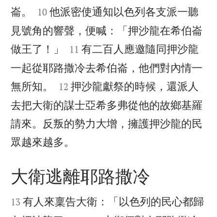


崙。
他派密使通知以色列各支派一聽
10
見號角的響聲，便喊：「押沙龍在希伯崙


做王了！」
有二百人應邀隨同押沙龍
11
一起從耶路撒冷去希伯崙，他們對內情一


無所知。
押沙龍獻祭的時候，還派人
12
去把大衛的謀士亞希多弗從他的故鄉基羅
請來。反叛的勢力大增，擁護押沙龍的民

眾越來越多。
大衛逃離耶路撒冷


有人來稟告大衛：「以色列的民心都歸
13