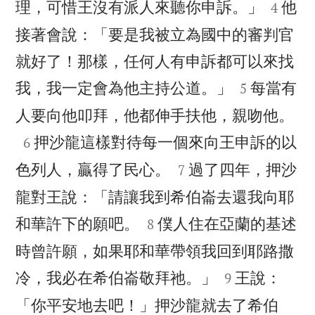


理，可惜王沒有派人來聽你申訴。」
他
4
接著會說：「要是我被立為國中的審判官
就好了！那樣，任何人有申訴都可以來找


我，我一定會為他主持公道。」
每當有
5

人要向他叩拜，他都伸手扶他，親吻他。

押沙龍這樣對待每一個來向王申訴的以
6


色列人，贏得了民心。
過了四年，押沙
7
龍對王說：「請讓我到希伯崙去還我向耶


和華許下的願吧。
僕人住在亞蘭的基述
8
時曾許願，如果耶和華帶領我回到耶路撒


冷，我必在希伯崙敬拜祂。」
王說：
9
「你平安地去吧！」押沙龍就去了希伯