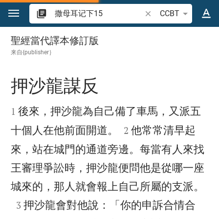
跳转到内容
搜索圣经经文或单词
CCBT
撒母耳记下 15
聖經當代譯本修訂版
来自{publisher｝
押沙龍謀反


後來，押沙龍為自己備了車馬，又派五
1


十個人在他前面開道。
他常常清早起
2
來，站在城門的通道旁邊。每當有人來找
王審理爭訟時，押沙龍便問他是從哪一座

城來的，那人就會報上自己所屬的支派。

押沙龍會對他說：「你的申訴合情合
3