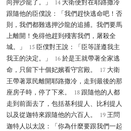


向押沙龍了。」
大衛便對在耶路撒冷
14
跟隨他的臣僕說：「我們趕快逃命吧！否
則，我們都難逃押沙龍的追捕。我們要馬
上離開！免得他趕到殘害我們，屠殺全


城。」
臣僕對王說：「臣等謹遵我主
15


我王的決定。」
於是王就帶著全家逃
16


命，只留下十個妃嬪看守宮殿。
大衛
17
王帶著眾民離開耶路撒冷，走到最後的那


座房子時，停了下來。
跟隨他的人都
18
走到前面去了，包括基利提人、比利提人


以及從迦特來跟隨他的六百人。
王問
19
迦特人以太說：「你為什麼要跟我們一起