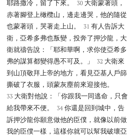


耶路撒冷，留了下來。
大衛蒙著頭，
30
赤著腳登上橄欖山，邊走邊哭，他的隨從


也蒙著頭，哭著走上山。
有人告訴大
31
衛，亞希多弗也叛變，投奔了押沙龍，大
衛就禱告說：「耶和華啊，求你使亞希多


弗的謀算都變得愚不可及。」
大衛來
32
到山頂敬拜上帝的地方，看見亞基人戶篩


撕破了衣服，頭蒙灰塵前來迎接他。
大衛對他說：「你跟我一同逃命，只會
33


給我帶來不便。
你還是回到城中，告
34
訴押沙龍你願意做他的臣僕，就像以前做
我的臣僕一樣，這樣你就可以幫我破壞亞