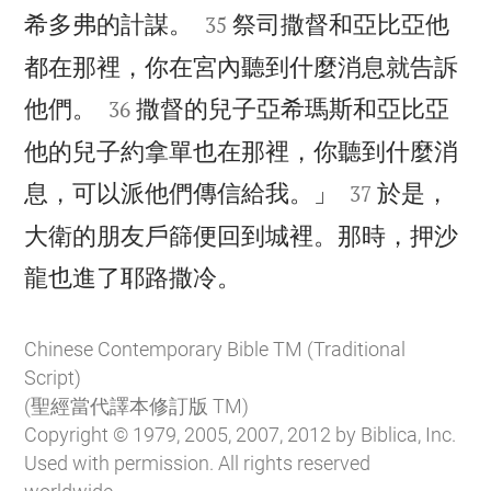


希多弗的計謀。
祭司撒督和亞比亞他
35
都在那裡，你在宮內聽到什麼消息就告訴


他們。
撒督的兒子亞希瑪斯和亞比亞
36
他的兒子約拿單也在那裡，你聽到什麼消


息，可以派他們傳信給我。」
於是，
37
大衛的朋友戶篩便回到城裡。那時，押沙

龍也進了耶路撒冷。
Chinese Contemporary Bible TM (Traditional
Script)
(聖經當代譯本修訂版 TM)
Copyright © 1979, 2005, 2007, 2012 by Biblica, Inc.
Used with permission. All rights reserved