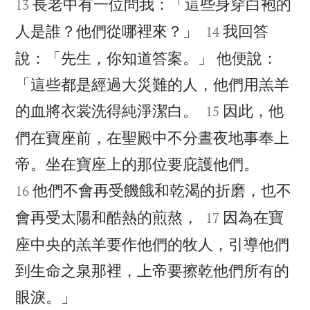
長老中有一位問我：「這些身穿白袍的
13


人是誰？他們從哪裡來？」
我回答
14
說：「先生，你知道答案。」 他便說：
「這些都是經過大災難的人，他們用羔羊


的血將衣裳洗得純淨潔白。
因此，他
15
們在寶座前，在聖殿中不分晝夜地事奉上


帝。坐在寶座上的那位要庇護他們。
他們不會再受饑餓和乾渴的折磨，也不
16


會再受太陽和酷熱的煎熬，
因為在寶
17
座中央的羔羊要作他們的牧人，引導他們
到生命之泉那裡，上帝要擦乾他們所有的

眼淚。」