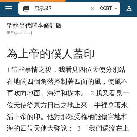
跳转到内容
搜索圣经经文或单词
CCBT
启示录 7
聖經當代譯本修訂版
来自{publisher｝
為上帝的僕人蓋印


這些事情之後，我看見四位天使分別站
1
在地的四個角落控制著四面的風，使風不


再吹向地面、海洋和樹木。
我又看見一
2
位天使從東方日出之地上來，手裡拿著永
活上帝的印。他對那領受權柄能傷害地和


海的四位天使大聲說：
「我們還沒在上
3