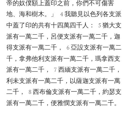
帝的奴僕額上蓋印之前，你們不可傷害


地、海和樹木。」
我聽見以色列各支派
4


中蓋了印的共有十四萬四千人：
猶大支
5
派有一萬二千，呂便支派有一萬二千，迦


得支派有一萬二千，
亞設支派有一萬二
6
千，拿弗他利支派有一萬二千，瑪拿西支


派有一萬二千，
西緬支派有一萬二千，
7
利未支派有一萬二千，以薩迦支派有一萬


二千，
西布倫支派有一萬二千，約瑟支
8

派有一萬二千，便雅憫支派有一萬二千。