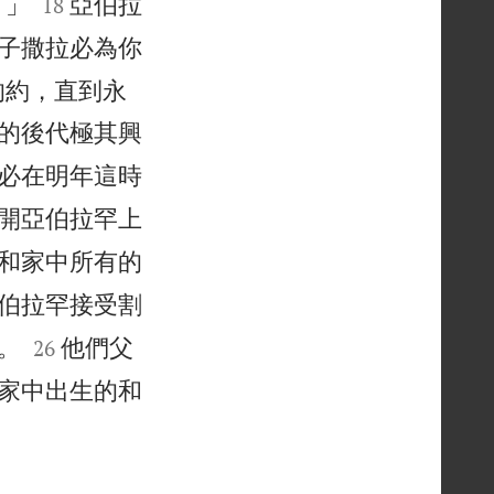


？」
亞伯拉
18
子撒拉必為你
的約，直到永
的後代極其興
必在明年這時
開亞伯拉罕上
和家中所有的
伯拉罕接受割


。
他們父
26
家中出生的和