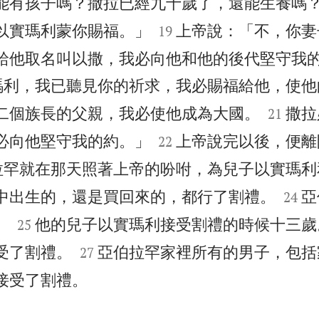
能有孩子嗎？撒拉已經九十歲了，還能生養嗎


以實瑪利蒙你賜福。」
上帝說：「不，你妻
19
給他取名叫以撒，我必向他和他的後代堅守我
瑪利，我已聽見你的祈求，我必賜福給他，使他


二個族長的父親，我必使他成為大國。
撒拉
21


必向他堅守我的約。」
上帝說完以後，便離
22
拉罕就在那天照著上帝的吩咐，為兒子以實瑪利


中出生的，還是買回來的，都行了割禮。
亞
24


。
他的兒子以實瑪利接受割禮的時候十三歲
25


受了割禮。
亞伯拉罕家裡所有的男子，包括
27

接受了割禮。