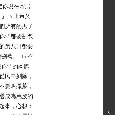
把你現在寄居


。」
上帝又
9
們所有的男子
你們都要割包
的第八日都要


受割禮。
不
13
樣你們的肉體
從民中剷除，
不要叫撒萊，
必成為萬族的
起來，心想：