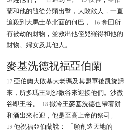
蘭和他的隨從分頭出擊，大敗敵人，一直


追殺到大馬士革北面的何巴，
奪回所
16
有被劫的財物，並救出他侄兒羅得和他的

財物、婦女及其他人。
麥基洗德祝福亞伯蘭


亞伯蘭大敗基大老瑪及其盟軍後凱旋歸
17
來，所多瑪王到沙微谷來迎接他們。沙微


谷即王谷。
撒冷王麥基洗德也帶著餅
18


和酒出來相迎，他是至高上帝的祭司。
他祝福亞伯蘭說： 「願創造天地的
19