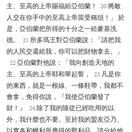


主、至高的上帝賜福給亞伯蘭！
將敵
20
人交在你手中的至高上帝當受稱頌！」 於
是，亞伯蘭把所得的十分之一給麥基洗


德。
所多瑪王對亞伯蘭說：「請把我
21

的人民交還給我，你可以把財物拿去。」

亞伯蘭對他說：「我向創造天地的
22


主、至高的上帝耶和華起誓，
凡是你
23
的東西，就是一根線、一條鞋帶，我都不
會拿，免得你說，『我使亞伯蘭發了


財！』
除了我的隨從已經吃用的以
24
外，我什麼也不要。至於我的盟友亞乃、
以實各和幔利所應得的戰利品，請分給他