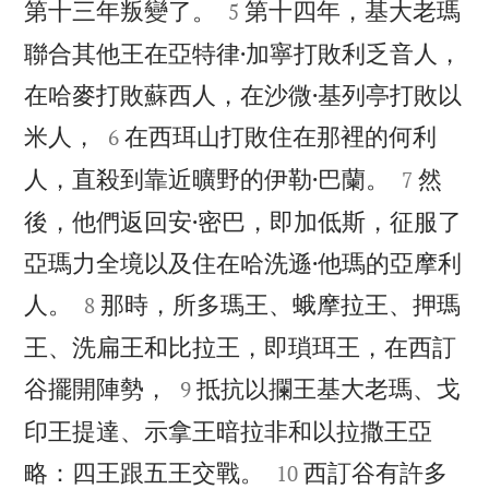


第十三年叛變了。
第十四年，基大老瑪
5
聯合其他王在亞特律·加寧打敗利乏音人，
在哈麥打敗蘇西人，在沙微·基列亭打敗以


米人，
在西珥山打敗住在那裡的何利
6


人，直殺到靠近曠野的伊勒·巴蘭。
然
7
後，他們返回安·密巴，即加低斯，征服了
亞瑪力全境以及住在哈洗遜·他瑪的亞摩利


人。
那時，所多瑪王、蛾摩拉王、押瑪
8
王、洗扁王和比拉王，即瑣珥王，在西訂


谷擺開陣勢，
抵抗以攔王基大老瑪、戈
9
印王提達、示拿王暗拉非和以拉撒王亞


略：四王跟五王交戰。
西訂谷有許多
10