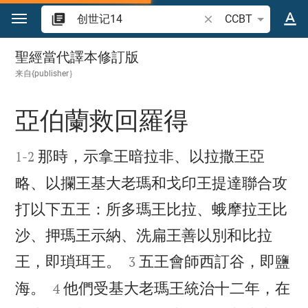
跳转到内容
搜索圣经经文或单词
CCBT
创世记 14
聖經當代譯本修訂版
来自{publisher｝
亞伯蘭救回羅得


那時，示拿王暗拉非、以拉撒王亞
1
-
2
略、以攔王基大老瑪和戈印王提達聯合攻
打以下五王：所多瑪王比拉、蛾摩拉王比
沙、押瑪王示納、洗扁王善以別和比拉


王，即瑣珥王。
五王會師西訂谷，即鹽
3


海。
他們受基大老瑪王統治十二年，在
4