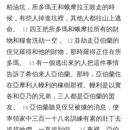
柏油坑，所多瑪王和蛾摩拉王敗走的時
候，有些人掉進坑裡，其他人都往山上逃


命。
四王把所多瑪和蛾摩拉所有的財
11


物和糧食洗劫一空，
並劫走亞伯蘭的
12
侄兒羅得和他的財物，那時羅得正住在所


多瑪。
有一個逃出來的人把這件事情
13
告訴了希伯來人亞伯蘭。那時，亞伯蘭住
在亞摩利人幔利的橡樹那裡。幔利是以實
各和亞乃的兄弟，三人都是亞伯蘭的盟


友。
亞伯蘭聽見侄兒被擄的消息，便
14
率領家中三百一十八名訓練有素的壯丁去


追趕他們，一直追到但。
夜裡，亞伯
15